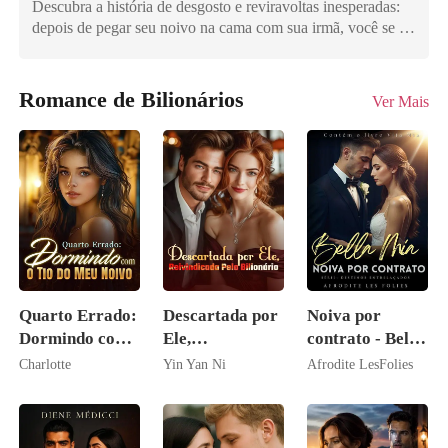
Descubra a história de desgosto e reviravoltas inesperadas:
depois de pegar seu noivo na cama com sua irmã, você se vê
arrasado e afogando suas mágoas em um bar. Lá, um
estranho misterioso aparece, cobrindo sua conta pesada e
deixando você em dívida com ele. Mas como ele vai coletar?
Romance de Bilionários
Ver Mais
Talvez oferecendo-lhe um emprego como seu assistente - ou
propondo algo muito mais ousado, como comprar sua
inocência. A escolha é sua. Mergulhe em um conto repleto
de paixão, romance, encontros picantes e drama de alto
risco, onde cada decisão acende uma nova faísca.
Quarto Errado:
Descartada por
Noiva por
Dormindo com
Ele,
contrato - Bella
o Tio do Meu
Reivindicada
Mia
Charlotte
Yin Yan Ni
Afrodite LesFolies
Noivo
pelo Bilionário