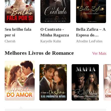
Seu brilho fala
O Contrato -
Bella Zafira – A
por si
Minha Ragazza
Esposa do
Mafioso
Cherish
Karyelle Kuhn
Afrodite LesFolies
Melhores Livros de Romance
Ver Mais