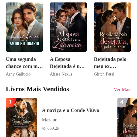
Uma segunda
A Esposa
Rejeitada pelo
chance com meu
Rejeitada é uma
meu ex,
amor bilionário
Zilionária
desejada pelo
Arny Gallucio
Alissa Nexus
Glitch Petal
pai dele
Livros Mais Vendidos
Ver Mais
1
4
A noviça e o Conde Viúvo
Mazane
839.2k