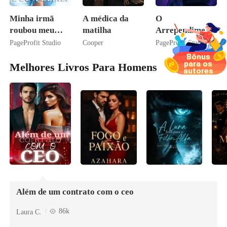
Minha irmã
A médica da
O
roubou meu
matilha
Arrependiment
companheiro e
o do Alfa: O
PageProfit Studio
Cooper
PageProfit Studio
eu a deixei
Contrato Real
Bônus
para os
da Híbrida
Melhores Livros Para Homens
Ver Mais
autores
Além de um contrato com o ceo
86k
Laura C.