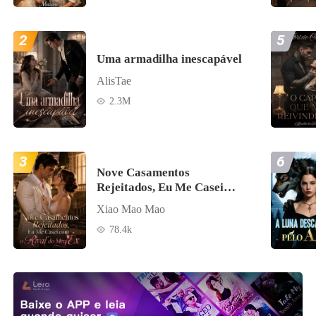
2
5
Uma armadilha inescapável
AlisTae
2.3M
3
6
Nove Casamentos
Rejeitados, Eu Me Casei
com o Rival do Meu Ex
Xiao Mao Mao
78.4k