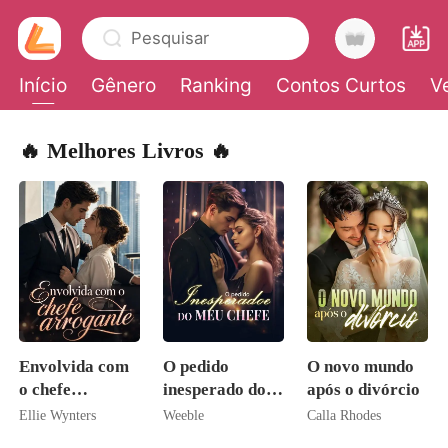
Pesquisar
Início
Gênero
Ranking
Contos Curtos
V
0
🔥 Melhores Livros 🔥
Loja
Histórico
Sair
Envolvida com
O pedido
O novo mundo
Baixar App
o chefe
inesperado do
após o divórcio
arrogante
meu chefe
Ellie Wynters
Weeble
Calla Rhodes