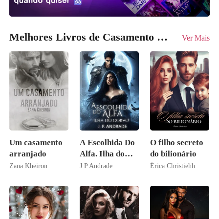
Melhores Livros de Casamento arranjado
Ver Mais
Um casamento
A Escolhida Do
O filho secreto
arranjado
Alfa. Ilha do
do bilionário
Corvo
Zana Kheiron
J P Andrade
Érica Christiehh