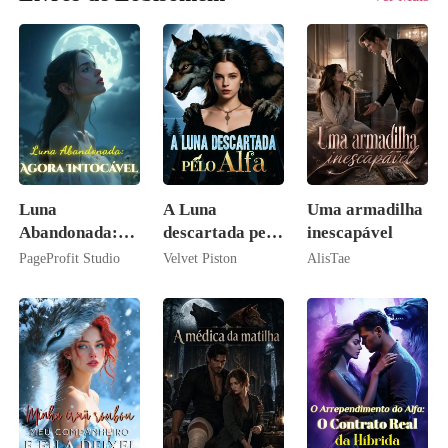
Luna
A Luna
Uma armadilha
Abandonada:
descartada pelo
inescapável
Agora Intocável
Alfa
PageProfit Studio
Velvet Piston
AlisTae