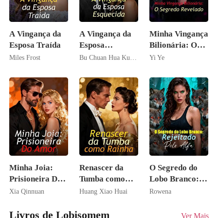
A Vingança da
A Vingança da
Minha Vingança
Esposa Traída
Esposa
Bilionária: O
Esquecida
Segredo
Miles Frost
Bu Chuan Hua Ku Cha
Yi Ye
Revelado
Minha Joia:
Renascer da
O Segredo do
Prisioneira Do
Tumba como
Lobo Branco:
Amor
Rainha
Rejeitado Pelo
Xia Qinnuan
Huang Xiao Huai
Rowena
Alfa
Livros de Lobisomem
Ver Mais