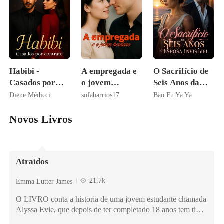
Habibi -
A empregada e
O Sacrifício de
Casados por
o jovem
Seis Anos da
contrato
herdeiro
Esposa Invisível
Diene Médicci
sofabarrios17
Bao Fu Ya Ya
Novos Livros
Atraídos
21.7k
Emma Lutter James
O LIVRO conta a historia de uma jovem estudante chamada
Alyssa Evie, que depois de ter completado 18 anos tem tido
sonhos estranhos com pessoas que nunca viu. Após a