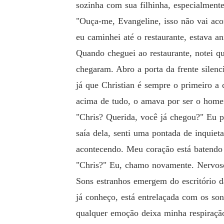
sozinha com sua filhinha, especialment
"Ouça-me, Evangeline, isso não vai aco
eu caminhei até o restaurante, estava a
Quando cheguei ao restaurante, notei qu
chegaram. Abro a porta da frente silen
já que Christian é sempre o primeiro a
acima de tudo, o amava por ser o homem
"Chris? Querida, você já chegou?" Eu pe
saía dela, senti uma pontada de inquiet
acontecendo. Meu coração está batendo
"Chris?" Eu, chamo novamente. Nervoso
Sons estranhos emergem do escritório d
já conheço, está entrelaçada com os son
qualquer emoção deixa minha respiração