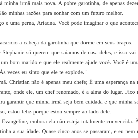
 à minha irmã mais nova. A pobre garotinha, de apenas deze
Além d
São minhas razões para sonhar com um futuro melhor.
Capítu
aço e uma perna, Ariadna. Você pode imaginar o que acontec
Além d
Capítu
acaricio a cabeça da garotinha que dorme em seus braços.
e Stephanie só querem que saiamos de casa deles, e isso vai
Além d
Capítu
a um bom marido e que ele realmente ajude você. Você é um
Às vezes eu sinto que ele te explode."
Além d
rmã. Christian não é apenas meu chefe; É uma esperança na
rante, onde ele, um chef renomado, é a alma do lugar. Fico 
Além d
Capítu
ra garantir que minha irmã seja bem cuidada e que minha 
o, estou feliz porque estou sempre ao lado dele.
Além d
Capítu
a Evangeline, embora ela não esteja totalmente convencida.
tinha a sua idade. Quase cinco anos se passaram, e eu nem m
Além d