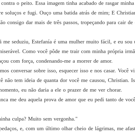
Além d
 contra o peito. Essa imagem tinha acabado de rasgar minha
Capítul
tre soluços e fugi. Ouço uma batida atrás de mim; E Christia
o consigo dar mais de três passos, tropeçando para cair de 
ã me seduziu, Estefanía é uma mulher muito fácil, e eu s
 miserável. Como você pôde me trair com minha própria ir
çou com força, condenando-me a morrer de amor.
os conversar sobre isso, esquecer isso e nos casar. Você vi
ê não tem ideia de quanta dor você me causou, Christian. I
momento, eu não daria a ele o prazer de me ver chorar.
nca me deu aquela prova de amor que eu pedi tanto de você.
minha culpa? Muito sem vergonha."
pedaços, e, com um último olhar cheio de lágrimas, me afast