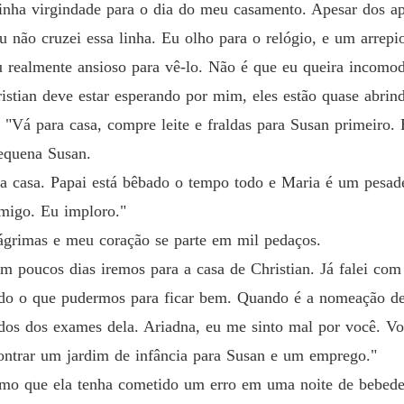
Capítu
a virgindade para o dia do meu casamento. Apesar dos apel
u não cruzei essa linha. Eu olho para o relógio, e um arrep
Além d
Capítulo
 realmente ansioso para vê-lo. Não é que eu queira incomodá
hristian deve estar esperando por mim, eles estão quase abrin
Além d
Capítul
i. "Vá para casa, compre leite e fraldas para Susan primeiro
pequena Susan.
Além d
ta casa. Papai está bêbado o tempo todo e Maria é um pesa
Capítulo
omigo. Eu imploro."
Além d
ágrimas e meu coração se parte em mil pedaços.
Capítulo
Em poucos dias iremos para a casa de Christian. Já falei com
Além d
udo o que pudermos para ficar bem. Quando é a nomeação d
Capítulo
os dos exames dela. Ariadna, eu me sinto mal por você. Voc
Além d
ontrar um jardim de infância para Susan e um emprego."
Capítul
mo que ela tenha cometido um erro em uma noite de bebedei
Além d