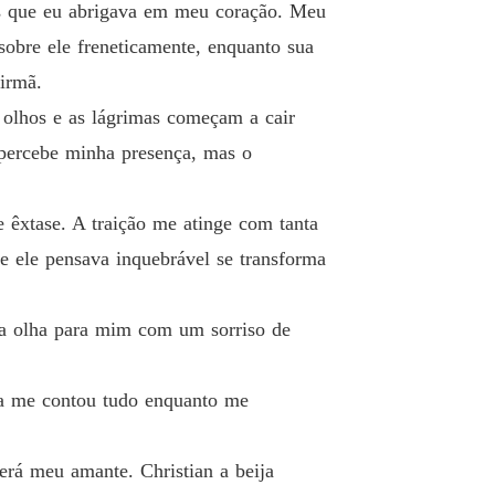
s que eu abrigava em meu coração. Meu
o 33 Questão do ciúme
13/05/2025
sobre ele freneticamente, enquanto sua
e um contrato com o ceo
irmã.
 34 Problemas desnecessários
13/05/2025
olhos e as lágrimas começam a cair
e um contrato com o ceo
percebe minha presença, mas o
 35 A última coisa que quero é perdê-lo
13/05/2025
e um contrato com o ceo
 êxtase. A traição me atinge com tanta
o 36 Decisões de Impugnação
13/05/2025
e ele pensava inquebrável se transforma
e um contrato com o ceo
o 37 Revivendo uma mulher
13/05/2025
ela olha para mim com um sorriso de
e um contrato com o ceo
 38 Destino Tentador
13/05/2025
la me contou tudo enquanto me
e um contrato com o ceo
o 39 Fortalecendo o Amor
13/05/2025
erá meu amante. Christian a beija