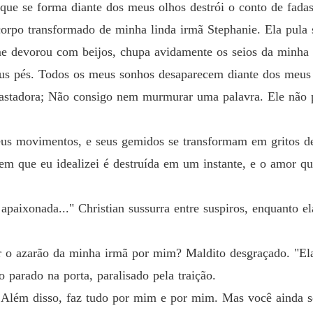
e se forma diante dos meus olhos destrói o conto de fada
Capítul
corpo transformado de minha linda irmã Stephanie. Ela pula 
Além d
me devorou com beijos, chupa avidamente os seios da minha 
Capítulo
 pés. Todos os meus sonhos desaparecem diante dos meus 
Além d
vastadora; Não consigo nem murmurar uma palavra. Ele não 
Capítulo
Além d
seus movimentos, e seus gemidos se transformam em gritos de
Capítul
em que eu idealizei é destruída em um instante, e o amor qu
Além d
Capítul
apaixonada..." Christian sussurra entre suspiros, enquanto 
Além d
Capítulo
r o azarão da minha irmã por mim? Maldito desgraçado. "E
Além d
 parado na porta, paralisado pela traição.
Capítul
" Além disso, faz tudo por mim e por mim. Mas você ainda s