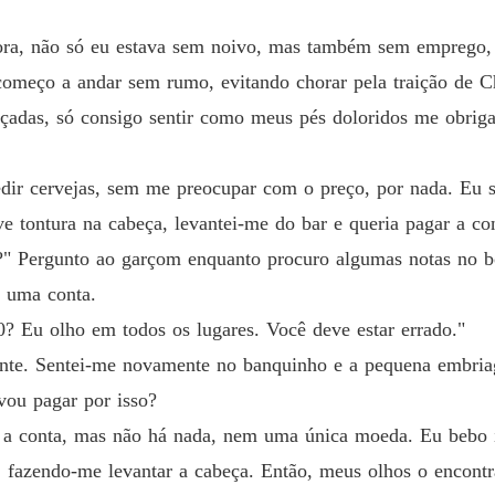
ra, não só eu estava sem noivo, mas também sem emprego, s
começo a andar sem rumo, evitando chorar pela traição de Ch
lçadas, só consigo sentir como meus pés doloridos me obrig
dir cervejas, sem me preocupar com o preço, por nada. Eu 
e tontura na cabeça, levantei-me do bar e queria pagar a co
?" Pergunto ao garçom enquanto procuro algumas notas no b
e uma conta.
? Eu olho em todos os lugares. Você deve estar errado."
nte. Sentei-me novamente no banquinho e a pequena embria
vou pagar por isso?
r a conta, mas não há nada, nem uma única moeda. Eu bebo 
s, fazendo-me levantar a cabeça. Então, meus olhos o encont