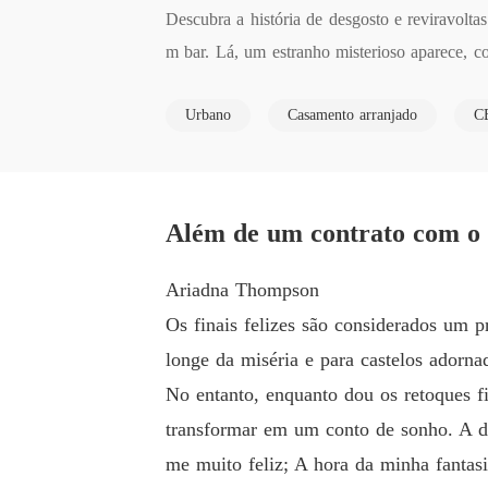
Descubra a história de desgosto e reviravolt
m bar. Lá, um estranho misterioso aparece, c
emprego como seu assistente - ou propondo al
Urbano
Casamento arranjado
C
Além de um contrato com o c
Ariadna Thompson
Os finais felizes são considerados um p
longe da miséria e para castelos adorna
No entanto, enquanto dou os retoques f
transformar em um conto de sonho. A de
me muito feliz; A hora da minha fantasi