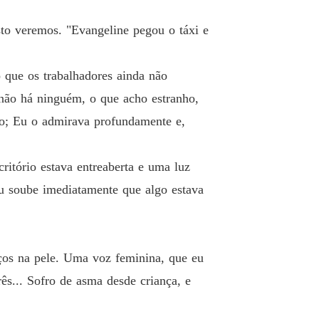
o 26 O Romance
13/05/2025
sto veremos. "Evangeline pegou o táxi e
e um contrato com o ceo
o 27 Doce Vingança
13/05/2025
 que os trabalhadores ainda não
e um contrato com o ceo
 não há ninguém, o que acho estranho,
lo 28 UMA DECLARAÇÃO
13/05/2025
iro; Eu o admirava profundamente e,
e um contrato com o ceo
lo 29 SENTIMENTO CORRESPONDIDO
13/05/2025
ritório estava entreaberta e uma luz
e um contrato com o ceo
eu soube imediatamente que algo estava
 30 Armadilhas tecidas
13/05/2025
e um contrato com o ceo
o 31 O romance continua
13/05/2025
ços na pele. Uma voz feminina, que eu
e um contrato com o ceo
ês... Sofro de asma desde criança, e
o 32 O Conselho de Administração
13/05/2025
e um contrato com o ceo