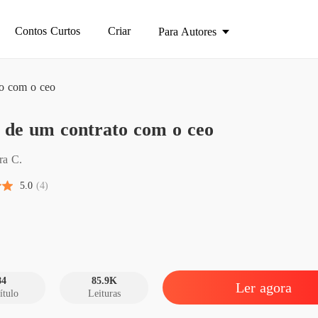
Contos Curtos
Criar
Para Autores
o com o ceo
Além d
 de um contrato com o ceo
Capítulo
Além d
ra C.
Capítulo
5.0
(4)
Além d
Capítulo
Além d
Capítulo
84
85.9K
Ler agora
ítulo
Leituras
Além d
Capítulo