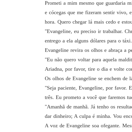
Prometi a mim mesmo que guardaria minh
e cócegas que me fizeram sentir vivo, e
hora. Quero chegar lá mais cedo e estou
"Evangeline, eu preciso ir trabalhar. C
entrego a ela alguns dólares para o táx
Evangeline revira os olhos e abraça a 
"Eu não quero voltar para aquela maldi
Ariadna, por favor, tire o dia e volte c
Os olhos de Evangeline se enchem de l
"Seja paciente, Evangeline, por favor. 
três. Eu prometo a você que faremos t
"Amanhã de manhã. Já tenho os resultad
dar dinheiro; A culpa é minha. Vou enc
A voz de Evangeline soa ofegante. Mes