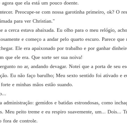
e agora que ela está um pouco doente.
Capítul
ntecer. Preocupe-se com nossa garotinha primeiro, ok? O re
Além d
nimada para ver Christian."
Capítul
e a cerca estava abaixada. Eu olho para o meu relógio, acho
Além d
ciosamente e começo a andar pelo quarto escuro. Parece que
Capítu
 chegar. Ele era apaixonado por trabalho e por ganhar dinhe
Além d
 que ele era. Que sorte ser sua noiva!
Capítu
rgunto no ar, andando devagar. Notei que a porta de seu esc
Além d
ação. Eu não faço barulho; Meu sexto sentido foi ativado e 
Capítulo
 forte e minhas mãos estão suando.
Além d
...
Capítul
a administração: gemidos e batidas estrondosas, como incha
Além d
s. Meu peito treme e eu respiro suavemente, um... Dois... Tr
Capítul
 fora de controle.
Além d