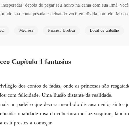
as inesperadas: depois de pegar seu noivo na cama com sua irmã, vo
Além d
obrindo sua conta pesada e deixando você em dívida com ele. Mas co
Capítul
go muito mais ousado, como comprar sua inocência. A escolha é sua.
Além d
EO
Medrosa
Paixão / Erótica
Local de trabalho
Capítul
Além d
eo Capítulo 1 fantasias
Além d
Capítu
Além d
rivilégio dos contos de fadas, onde as princesas são resgatad
Capítu
dos com felicidade. Uma ilusão distante da realidade.
Além d
inais no padeiro que decora meu bolo de casamento, sinto qu
Capítu
licada tonalidade rosa da cobertura me faz suspirar, dando
Além d
a está prestes a começar.
Capítu