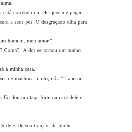
e um contrato com o ceo
 alma.
o 40 Quando o mal se encontra
13/05/2025
n está correndo nu, ele quer me pegar.
cara a seus pés. O desgraçado olha para
ou um homem, meu amor."
mã? Como?" A dor se tornou um punho
rá à minha casa."
sso me machuca muito, dói. "E apesar
 Eu dou um tapa forte na cara dele e
ei dele, de sua traição, da minha