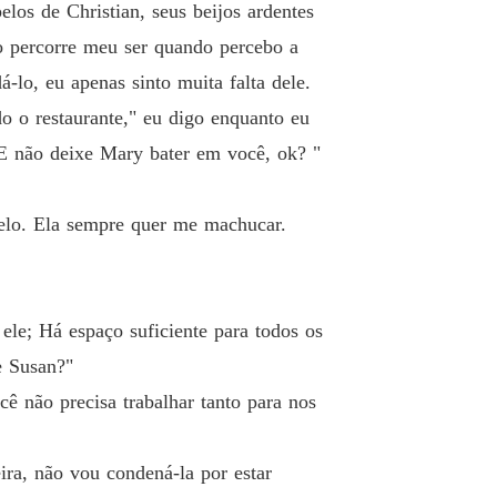
lo 19 A CHEGADA
13/05/2025
os de Christian, seus beijos ardentes
io percorre meu ser quando percebo a
e um contrato com o ceo
 20 Decisões não precisas
13/05/2025
-lo, eu apenas sinto muita falta dele.
do o restaurante," eu digo enquanto eu
e um contrato com o ceo
o 21 Um fascínio
. E não deixe Mary bater em você, ok? "
13/05/2025
e um contrato com o ceo
delo. Ela sempre quer me machucar.
 22 Enquanto isso na festa
13/05/2025
e um contrato com o ceo
 23 Ela é o fogo
13/05/2025
 ele; Há espaço suficiente para todos os
e um contrato com o ceo
e Susan?"
 24 A melhor experiência da minha vida
13/05/2025
ê não precisa trabalhar tanto para nos
e um contrato com o ceo
o 25 A Senhora
13/05/2025
ra, não vou condená-la por estar
e um contrato com o ceo