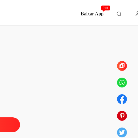
hot
Baixar App
Capítulo 84 Epilogo
e um contrato com o ceo
 1 fantasias
13/05/2025
e um contrato com o ceo
 2 Más notícias em todos os lugares
13/05/2025
e um contrato com o ceo
 3 Pessoas enigmáticas
13/05/2025
e um contrato com o ceo
 4 Não é o que eu esperava
13/05/2025
e um contrato com o ceo
 5 Um estranho benfeitor
13/05/2025