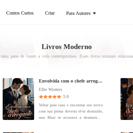
Contos Curtos
Criar
Para Autores
Livros Moderno
mo pano de fundo a vida contemporânea. Esses livros retratam relacioname
 momentos apaixonantes, assim como nós. Além disso, essas histórias frequ
onando uma sensação de proximidade e identificação com a narrativa.
Envolvida com o chefe arrogante
Ellie Wynters
5.0
Voltar para casa e encontrar seu noivo
com sua prima deveria tê-la destruído,
mas Blair se recusava a desmoronar.
Ela era forte, capaz e determinada a
seguir em frente. O que ela não