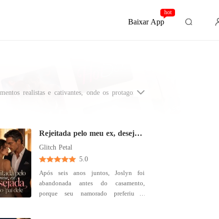
hot
Baixar App
ntos realistas e cativantes, onde os protagonistas
entemente ocorrem em lugares familiares, combinando
Rejeitada pelo meu ex, desejada pelo pai dele
Glitch Petal
5.0
Após seis anos juntos, Joslyn foi
abandonada antes do casamento,
porque seu namorado preferiu o
primeiro amor a ela. Mas então, uma
proposta inesperada surgiu, vinda de