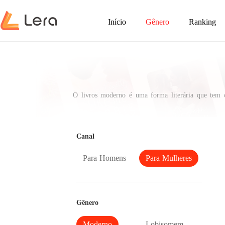
Início
Gênero
Ranking
O livros moderno é uma forma literária que tem co
enfrentam desafios diários, conflitos emocionais e
tramas dramáticas com cenas do cotidiano, proporci
Canal
Para Homens
Para Mulheres
Gênero
Moderno
Lobisomem