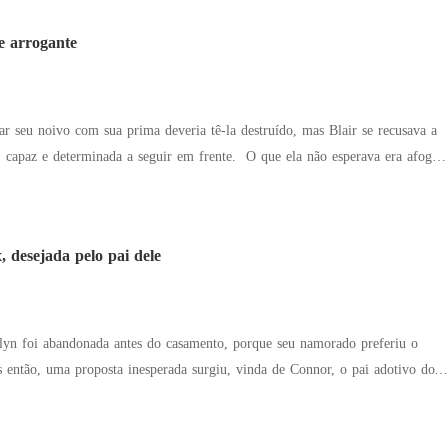
ou e pediu: "Por favor, não vá. Eu te dou tudo."
e arrogante
rar seu noivo com sua prima deveria tê-la destruído, mas Blair se recusava a
erminada a seguir em frente. O que ela não esperava era afogar
que do seu chefe, Roman... ou acordar enredada no caos que era seu chefe
 que deveria ser. No entanto, à luz
sistia facilmente, especialmente
, desejada pelo pai dele
 ir.
slyn foi abandonada antes do casamento, porque seu namorado preferiu o
omigo. Você terá tudo o que quiser e poderá se vingar dele." Uma generosa
tes à sua disposição, um marido que praticamente nunca estava em casa, o
vo status na cara do seu ex... Tantas vantagens! Enquanto o ex