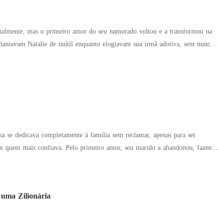
ntalmente, mas o primeiro amor do seu namorado voltou e a transformou na
a por trás da ascensão da sua família. A fama de estilista, os
icas de sucesso e a carreira de ídolo existiam por causa dela! Mesmo assim,
óprio, eles a traíram e a forçaram a se casar com um homem em coma.
arrependimento chegou tarde demais. O ex implorou por perdão:
e perdoar pelo bem do nosso filho?" Um homem poderoso abraçou Natalie.
a a ver com você."
ina se dedicava completamente à família sem reclamar, apenas para ser
primeiro amor, seu marido a abandonou, fazendo
endeu. "Querida, me
 uma Zilionária
das, tirem esse homem daqui!"