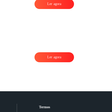
Ler agora
Ler agora
Termos