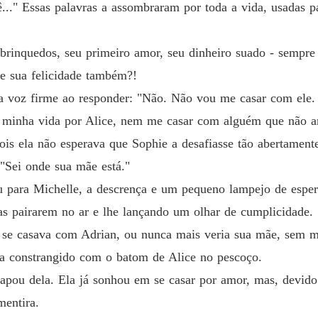
.." Essas palavras a assombraram por toda a vida, usadas par
Capítulo
Casada
 brinquedos, seu primeiro amor, seu dinheiro suado - sempre 
Capítulo
se sua felicidade também?!
Casada
a voz firme ao responder: "Não. Não vou me casar com ele. V
Capítul
a minha vida por Alice, nem me casar com alguém que não 
Casada
pois ela não esperava que Sophie a desafiasse tão abertamen
Capítulo
 "Sei onde sua mãe está."
Casada
u para Michelle, a descrença e um pequeno lampejo de esper
Capítulo
ras pairarem no ar e lhe lançando um olhar de cumplicidade.
Casada
 se casava com Adrian, ou nunca mais veria sua mãe, sem m
Capítulo
va constrangido com o batom de Alice no pescoço.
Casada
pou dela. Ela já sonhou em se casar por amor, mas, devido 
Capítul
entira.