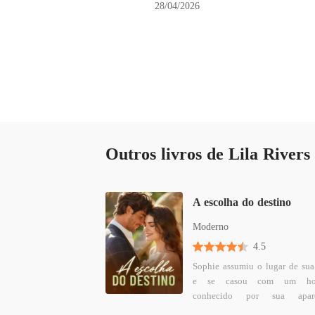
28/04/2026
Outros livros de Lila Rivers
A escolha do destino
Moderno
4.5
Sophie assumiu o lugar de sua
e se casou com um h
conhecido por sua aparê
desfigurada e passado vergon