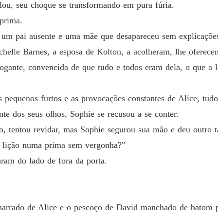
Capítulo
ilou, seu choque se transformando em pura fúria.
 prima.
Casada
Capítulo
m um pai ausente e uma mãe que desapareceu sem explicações
helle Barnes, a esposa de Kolton, a acolheram, lhe oferece
Casada
Capítul
rrogante, convencida de que tudo e todos eram dela, o que 
Casada
s pequenos furtos e as provocações constantes de Alice, tudo
Capítulo
nte dos seus olhos, Sophie se recusou a se conter.
Casada
o, tentou revidar, mas Sophie segurou sua mão e deu outro t
Capítulo
a lição numa prima sem vergonha?"
Casada
ram do lado de fora da porta.
Capítul
Casada
Capítulo
arrado de Alice e o pescoço de David manchado de batom p
Casada