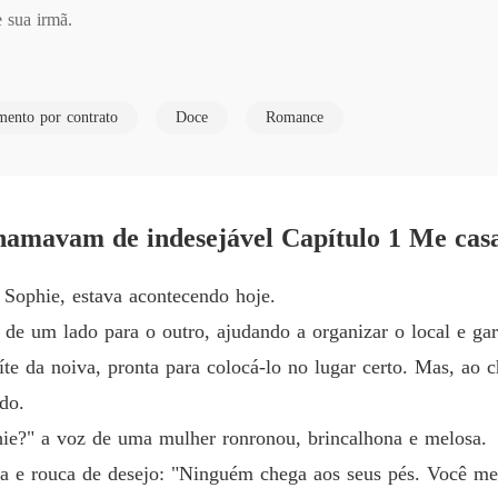
sua irmã. 

Casada
Capítulo
 mulherengo, foi expulso da própria família no dia do casamento, to
Casada
mento por contrato
Doce
Romance
Capítulo
 mas o que viram foi Sophie prosperar nos negócios e o amor entre os
Casada
Capítul
mereciam e, para espanto de todos, o rosto por trás daquela máscara 
amavam de indesejável Capítulo 1 Me cas
Casada
Capítulo
Sophie, estava acontecendo hoje.
Casada
de um lado para o outro, ajudando a organizar o local e gara
Capítul
ida pela família, então fingia ser um homem desfigurado e fracassado
te da noiva, pronta para colocá-lo no lugar certo. Mas, ao 
air cada vez mais fundo. 

Casada
do.
Capítul
e?" a voz de uma mulher ronronou, brincalhona e melosa.
icou furiosa e se virou para partir. Em pânico, Adrian a encurralou e 
Casada
 e rouca de desejo: "Ninguém chega aos seus pés. Você me
Capítul