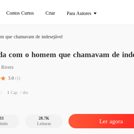
Contos Curtos
Criar
Para Autores
m que chamavam de indesejável
Casada
da com o homem que chamavam de inde
Capítul
Casada
 Rivers
Capítulo
5.0
(1)
Casada
Capítulo
1
Cap. / dia
Casada
Capítul
33
28.7K
Ler agora
ítulo
Leituras
Casada
Capítulo