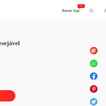
hot
Baixar App
Capítulo 233 Melhorou
 com o homem que chamavam de indesejável
sejável
o 1 Me casarei com Adrian Knight
15/04/2028
 com o homem que chamavam de indesejável
 2 Pode beijar a noiva agora
17/04/2026
 com o homem que chamavam de indesejável
 3 Isso é pela minha esposa
17/04/2026
 com o homem que chamavam de indesejável
o 4 Para onde vamos
17/04/2026
 com o homem que chamavam de indesejável
 5 Por que está tão nervosa
17/04/2026