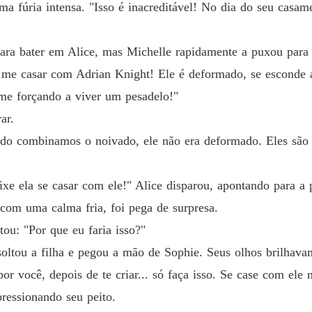
a fúria intensa. "Isso é inacreditável! No dia do seu casam
Capítulo
Casada
para bater em Alice, mas Michelle rapidamente a puxou para 
Capítulo
o me casar com Adrian Knight! Ele é deformado, se esconde
Casada
me forçando a viver um pesadelo!"
Capítul
ar.
Casada
do combinamos o noivado, ele não era deformado. Eles são a
Capítulo
Casada
e ela se casar com ele!" Alice disparou, apontando para a 
Capítulo
 com uma calma fria, foi pega de surpresa.
Casada
ou: "Por que eu faria isso?"
Capítulo
soltou a filha e pegou a mão de Sophie. Seus olhos brilhav
Casada
r você, depois de te criar... só faça isso. Se case com ele 
Capítulo
pressionando seu peito.
Casada