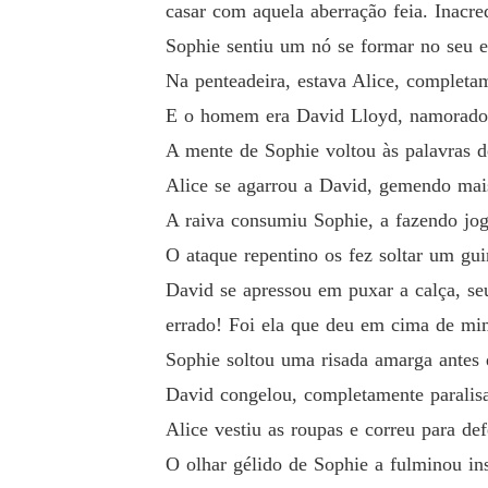
casar com aquela aberração feia. Inacred
Sophie sentiu um nó se formar no seu 
Na penteadeira, estava Alice, complet
E o homem era David Lloyd, namorado 
A mente de Sophie voltou às palavras de
Alice se agarrou a David, gemendo mais
A raiva consumiu Sophie, a fazendo jog
O ataque repentino os fez soltar um gui
David se apressou em puxar a calça, se
errado! Foi ela que deu em cima de mi
Sophie soltou uma risada amarga antes 
David congelou, completamente paralis
Alice vestiu as roupas e correu para de
O olhar gélido de Sophie a fulminou in