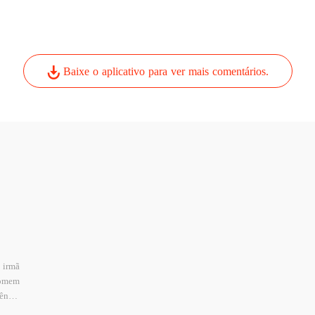
Baixe o aplicativo para ver mais comentários.
 irmã
omem
ncia
hoso.