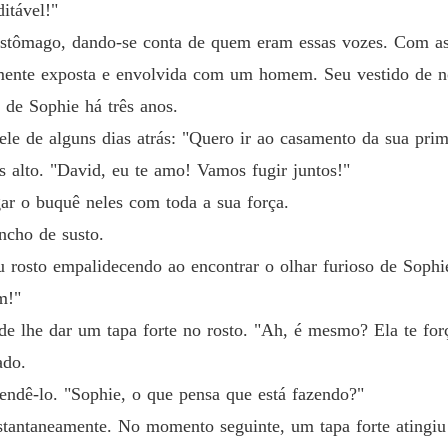
itável!"
Casada
estômago, dando-se conta de quem eram essas vozes. Com as 
Capítul
amente exposta e envolvida com um homem. Seu vestido de n
de Sophie há três anos.
Casada
Capítul
le de alguns dias atrás: "Quero ir ao casamento da sua prima
 alto. "David, eu te amo! Vamos fugir juntos!"
Casada
Capítul
ar o buquê neles com toda a sua força.
ncho de susto.
Casada
Capítulo
u rosto empalidecendo ao encontrar o olhar furioso de Sophi
m!"
Casada
Capítul
de lhe dar um tapa forte no rosto. "Ah, é mesmo? Ela te for
ado.
Casada
Capítul
fendê-lo. "Sophie, o que pensa que está fazendo?"
stantaneamente. No momento seguinte, um tapa forte atingiu 
Casada