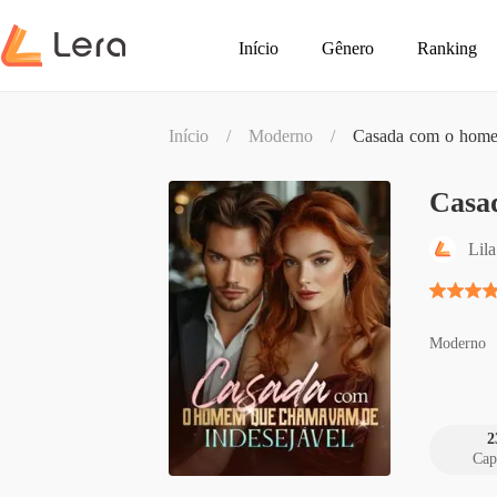
Início
Gênero
Ranking
Início
/
Moderno
/
Casada com o home
Casa
Lila
Moderno
2
Cap