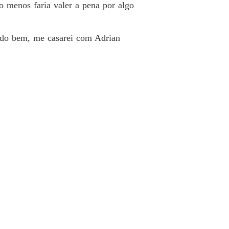
 com o homem que chamavam de indesejável
o menos faria valer a pena por algo
 40 Ele ainda não desconfiou de nada
17/04/2026
Tudo bem, me casarei com Adrian