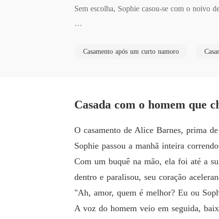
Sem escolha, Sophie casou-se com o noivo de 
O homem, com o rosto desfigurado e a fama de
Casamento após um curto namoro
Casa
Todos esperavam pela vida miserável do casal,
Aqueles que maltrataram Sophie tiveram o que 
Casada com o homem que ch
***

O casamento de Alice Barnes, prima de 
Sophie passou a manhã inteira correndo 
Adrian nunca tinha interesse na esposa escolh
Com um buquê na mão, ela foi até a suí
r da irmã revelou-se doce e feroz, fazendo-o c
dentro e paralisou, seu coração aceleran
"Ah, amor, quem é melhor? Eu ou Sophi
Quando os segredos dele foram expostos, ela f
A voz do homem veio em seguida, baixa