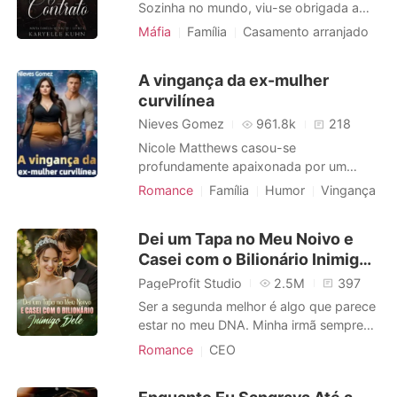
Sozinha no mundo, viu-se obrigada a
seguir as rígidas instruções deixadas no
Máfia
Família
Casamento arranjado
testamento de seu pai. Aos 18, foi
Divórcio
Máfia
forçada a se casar com um homem que
A vingança da ex-mulher
nunca tinha visto: seu próprio tutor. A
curvilínea
condição? Permanecer casada até os 25
anos, formar-se em Direito e só en
Nieves Gomez
961.8k
218
Nicole Matthews casou-se
profundamente apaixonada por um
homem que não a amava, em um
Romance
Família
Humor
Vingança
casamento arranjado, mantendo a
Divórcio
CEO
Playboy
esperança de que algum dia ele acabaria
Encantador
Arrogante / Dominante
Dei um Tapa no Meu Noivo e
se apaixonando por ela. No entanto, isso
Local de trabalho
Urbano
Casei com o Bilionário Inimigo
nunca aconteceu, ele apenas a
desprezava, chamando-a de gorda e
Dele
PageProfit Studio
2.5M
397
manipuladora. Após dois anos de um ca
Ser a segunda melhor é algo que parece
estar no meu DNA. Minha irmã sempre
foi a que recebeu o amor, a atenção, o
Romance
CEO
destaque. E agora, até mesmo o maldito
noivo dela. Tecnicamente, Rhys Granger