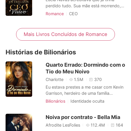
no dia segui
perdido tudo. Sua mãe está morrendo,
as dívidas médicas aumentam a cada dia
Romance
CEO
e o desespero a leva a tomar uma
Arrogante / Dominante
Urbano
decisão impossível: tornar-se barriga de
Gravidez
Bebê
Fuga com o bebê
aluguel do poderoso bilionário Adrián
Mais Livros Concluídos de Romance
CEO
Identidade oculta
Dramático
Valcor e de sua esposa, Claudia. O que
deveria ser apenas um acordo transf
Romance
Histórias de Bilionários
Quarto Errado: Dormindo com o
Tio do Meu Noivo
Charlotte
1.5M
370
Eu estava prestes a me casar com Kevin
Garrison, herdeiro de uma família
bilionária, em um acordo para salvar a
Bilionários
Identidade oculta
empresa do meu pai. Mas, a poucos
Caso de uma noite
meses do casamento, peguei meu noivo
Casamento por contrato
CEO
Noiva por contrato - Bella Mia
na cama da suíte presidencial com minha
Biferença de idade
Romance
melhor amiga. Em vez de chorar, eu os
Afrodite LesFolies
112.4M
164
gravei. Mas quando exibi o vídeo no t