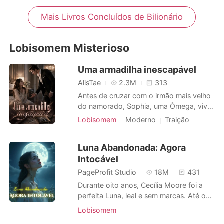
Arrogante / Dominante
Matteo Bianchi, o homem mais frio (e
Mais Livros Concluídos de Bilionário
mais perigoso) da elite mafiosa, o que
começa como um acordo de sobrevivê
Lobisomem Misterioso
Uma armadilha inescapável
AlisTae
2.3M
313
Antes de cruzar com o irmão mais velho
do namorado, Sophia, uma Ômega, vivia
num mundo sem sobressaltos. Na
Lobisomem
Moderno
Traição
Alcateia Sombra Noturna, existia uma lei
Vingança
Encantador
Alpha
perigosa: se o líder Alfa rejeitasse sua
CEO
Arrogante/Dominador
Luna Abandonada: Agora
companheira, ele perderia seu cargo.
Romance
Intocável
Essa regra, que deveria proteger uniões,
virou uma armadilha para S
PageProfit Studio
18M
431
Durante oito anos, Cecília Moore foi a
perfeita Luna, leal e sem marcas. Até o
dia em que encontrou seu companheiro
Lobisomem
Alfa com uma lobisomem jovem e de