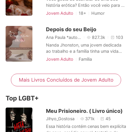
Albuquerque é um re
história erótica? Então você veio para a
seção certa. Aqui você encontrará as
Jovem Adulto
18+
Humor
histórias de sexo mais pervertidas e
Casamento arranjado
Amor forçado
mórbidas. O que está claro é que ler
Playboy
Charmoso
Depois do seu Beijo
essas histórias mórbidas lhe excitará.
Paixão / Erótica
Você está pronto para isso?. Histórias
Ana Paula *autora*
827.3k
103
tirada de um fórum online.
Arrogante / Dominante
Nanda Jhonston, uma jovem dedicada
ao trabalho e a família tinha uma vida
tranquila até que uma dívida familiar a
Jovem Adulto
Família
leva até o homem que mudará a sua vida
Casamento arranjado
Primeiro amor
completamente . Victor Ward.Que após
CEO
Encantadora
Charmoso
tela conhecido está disposto a tudo para
Mais Livros Concluídos de Jovem Adulto
Paixão / Erótica
conquistá-la. Já Nanda, por outro lado,
mesmo após ter se apaixonado
Top LGBT+
Meu Prisioneiro. ( Livro único)
Jihyo_Gostosa
371k
45
Essa história contém cenas bem explícita