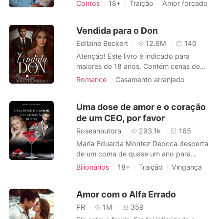
gêneros, ideal para ler quando estiver
Contos
18+
Traição
Amor forçado
só, relaxar o corpo e se deliciar de
Escravos sexuais
prazer. Fique a vontade para se tocar.
Vendida para o Don
Edilaine Beckert
12.6M
140
Atenção! Este livro é indicado para
maiores de 18 anos. Contém cenas de
sexo explícito e cenas fortes que podem
Romance
Casamento arranjado
conter gatilhos e ser considerado dark-
Amor forçado
Máfia
Playboy
romance. Don Antony já está cansado
Paixão / Erótica
Uma dose de amor e o coração
de se negar ao casamento. Porém, já
Arrogante / Dominante
de um CEO, por favor
assumiu o lugar de Don Pablo, o seu pai,
e precisa escolher uma virg
Roseanautora
293.1k
165
Maria Eduarda Montez Deocca desperta
de um coma de quase um ano para
descobrir que foi abandonada por todos
Bilionários
18+
Traição
Vingança
durante este tempo. Determinada a
CEO
Encantadora
surpreender o marido, a quem dedicou
Paixão / Erótica
Amor com o Alfa Errado
sua vida, se depara com uma chocante
Arrogante / Dominante
revelação: talvez por anos tenha sido
PR
1M
359
enganada por ele e sua melhor amiga,
Heroína incrível
Local de trabalho