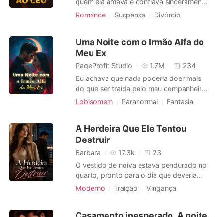
quem ela amava e confiava sinceramente
por muitos anos, a estivesse traindo
Romance
Suspense
Divórcio
fazendo sexo com a secretária dele.
Urbano
Quando ela o confrontou, ele e sua
Uma Noite com o Irmão Alfa do
secretária zombaram dela e a
Meu Ex
ridicularizaram, a chamaram de estéril na
cara, afinal, ela não concebeu nos
PageProfit Studio
1.7M
234
últimos trê
Eu achava que nada poderia doer mais
do que ser traída pelo meu companheiro.
até descobrir que ele se casou com a
Lobisomem
Paranormal
Fantasia
minha amiga pelas minhas costas! Uma
Traição
noite proibida. Um erro delicioso. Um
A Herdeira Que Ele Tentou
encontro impossível de esquecer com o
Destruir
único lobo que eu jamais deveria tocar: o
Alfa frio, perigoso e irresistí
Barbara
17.3k
23
O vestido de noiva estava pendurado no
quarto, pronto para o dia que deveria
ser o mais feliz da minha vida após dez
Moderno
Traição
Vingança
anos ao lado de Collin. Mas a cerimônia
Gravidez
Morte
Vingança
nunca aconteceu. Em vez de votos de
Casamento inesperado. A noite
amor, recebi apenas uma mensagem de