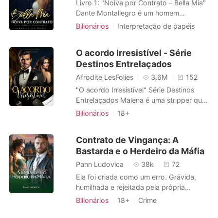
Livro 1: "Noiva por Contrato – Bella Mia"
Dante Montallegro é um homem
poderoso, determinado e que para
Bilionários
Interpretação de papéis
vencer está disposto a tudo! Seu império
Paixão / Erótica
ele conseguiu através de muita ambição,
Arrogante / Dominante
O acordo Irresistível - Série
sua vida pessoal estava ligada
Destinos Entrelaçados
completamente ao seu trabalho. Mas em
um imprevisto da vida, ele jogou e
Afrodite LesFolies
3.6M
152
apostou alt
"O acordo Irresistível" Série Destinos
Entrelaçados Malena é uma stripper que
luta para manter sua família, até que
Bilionários
18+
Lorenzo Moretti, um poderoso e
Interpretação de papéis
enigmático bilionário, lhe propõe um
Amor em fuga
CEO
Contrato de Vingança: A
contrato irrecusável, em um acordo que
Paixão / Erótica
Bastarda e o Herdeiro da Máfia
pode mudar suas vidas. O que parecia
uma solução simples logo se transforma
Arrogante / Dominante
Pann Ludovica
38k
72
Ela foi criada como um erro. Grávida,
humilhada e rejeitada pela própria
família, Isadora Monteiro já não tem mais
Bilionários
18+
Crime
nada a perder - exceto o filho que
Casamento arranjado
CEO
Máfia
carrega. Mas quando ela bate à porta de