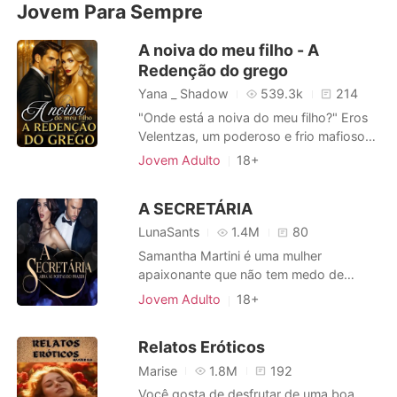
acorren
Jovem Para Sempre
A noiva do meu filho - A
Redenção do grego
Yana _ Shadow
539.3k
214
"Onde está a noiva do meu filho?" Eros
Velentzas, um poderoso e frio mafioso
grego, vociferou. A mandíbula estava
Jovem Adulto
18+
apertada quando ele voltou a focar na
Casamento arranjado
Traição
jovem que estava entrando. Giovanna
Lolita
Máfia
Charmoso
A SECRETÁRIA
Harrison movimentou os cabelos
Paixão / Erótica
platinados para trás e elevou o rosto
LunaSants
1.4M
80
com traços delicados. Como Eros
Arrogante / Dominante
Samantha Martini é uma mulher
poderia e
apaixonante que não tem medo de
demonstrar afeto. Durante a semana é
Jovem Adulto
18+
uma secretária exemplar, dedicada e
comprometida. Aos fins de semana sua
Relatos Eróticos
vida costuma ser agitada, sempre está
rodeada de amigos e não gosta de se
Marise
1.8M
192
limitar em suas diversões. Tomás
Você gosta de desfrutar de uma boa