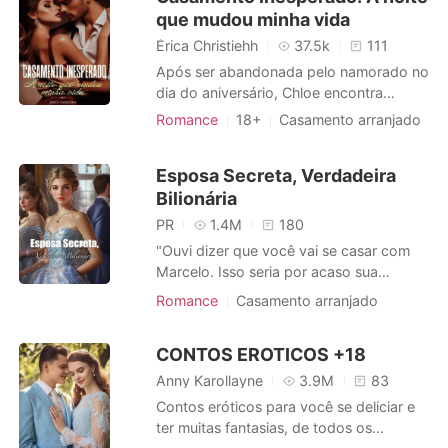
que mudou minha vida
texto simples e fria dele. "Haylee precisa
de mim." Horas depois de
Érica Christiehh
37.5k
111
Após ser abandonada pelo namorado no
dia do aniversário, Chloe encontra
consolo nos braços da última pessoa
Romance
18+
Casamento arranjado
que deveria: Ruan, o noivo rejeitado de
Triangulo amoroso
sua meia-irmã, Megan. Uma noite
Arrogante / Dominante
Esposa Secreta, Verdadeira
impulsiva muda o destino de todos.
Bilionária
Quando Megan foge e a família rejeita
Chloe, ela é empurrada para o papel de
PR
1.4M
180
noiva su
"Ouvi dizer que você vai se casar com
Marcelo. Isso seria por acaso sua
vingança contra mim? É muito risível,
Romance
Casamento arranjado
Renee. Aquele homem mal consegue
funcionar." Sua família adotiva, seu ex-
CONTOS EROTICOS +18
namorado traidor, todos pensavam que
Renee iria viver no puro inferno após se
Anny Karollayne
3.9M
83
casar com um homem cruel e
Contos eróticos para você se deliciar e
incapacitado
ter muitas fantasias, de todos os