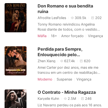
noite, ele chegou em casa cheirando a
Don Romano e sua bendita
perfume feminino. Ao tirar a camisa, Ayla
ruína
viu três arranhões profundos e
sangrentos de unhas marcado
Afrodite LesFolies
309.5k
202
Tonny Romano reivindicou Angelina
Rossi diante de todos, com o vestido
dela manchado de sangue. O casamento
Máfia
18+
Amor forçado
Vingança
deveria encerrar uma antiga guerra entre
Máfia
Paixão / Erótica
suas famílias. O que Tonny não sabia era
Arrogante / Dominante
Perdida para Sempre,
que, por trás da aparência delicada,
Enlouquecido pelo
Angelina havia sido treinada para
destruí-lo. Obrigados a dividir o mes
Arrependimento
Zhen Xiang
627.4k
620
Amei Carter por dez anos, mas ele me
trancou em um centro de reabilitação
infernal por quatro anos por um crime
Moderno
Suspense
Vingança
que não cometi. Quando finalmente fui
tirada daquele lugar, pensei que o
O Contrato - Minha Ragazza
pesadelo havia acabado. Mas ele só me
trouxe de volta para assinar o divórcio e
Karyelle Kuhn
2.5M
246
dar o meu lugar a Elois, a verdade
Liz Navarro perdeu os pais aos 16 anos.