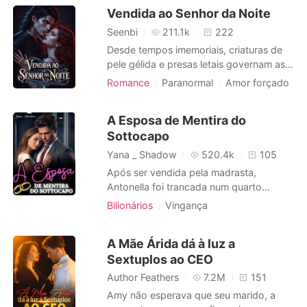
encontro com Lucy - a garota que,
Vendida ao Senhor da Noite
pouco a pouco, tomaria tudo dela. Sua
boneca favorita. O último presente de
Seenbi
211.1k
222
sua mãe. O vestido do Baile Escarlate, c
Desde tempos imemoriais, criaturas de
pele gélida e presas letais governam as
terras de Velmora. Sua fome é insaciável,
Romance
Paranormal
Amor forçado
e os humanos não passam de gado em
Vampiros
Aristocracia
Medrosa
seu mundo. A cada lua cheia, jovens
Arrogante / Dominante
A Esposa de Mentira do
almas são vendidas como alimento -
Amor proibido
Sottocapo
marcadas, privadas de seus nomes e
entregues aos seus donos. Elara Voss fo
Protagonista feminina
Medieval
Yana _ Shadow
520.4k
105
Obsessão
Após ser vendida pela madrasta,
Antonella foi trancada num quarto
escuro com um brutamontes que
Bilionários
Vingança
pretendia tirar a sua inocência.
Casamento após um curto namoro
Desesperada, a garota conseguiu se
CEO
Máfia
Encantadora
A Mãe Árida dá à luz a
desvencilhar e fugir pela janela. Em
Paixão / Erótica
Sextuplos ao CEO
busca de ajuda, ela segurou o vestido
rasgado enquanto corria pelas ruas
Arrogante / Dominante
Author Feathers
7.2M
151
durante a noite fria. No
Amy não esperava que seu marido, a