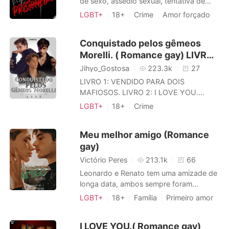
de sexo, assédio sexual, tentativa de
estupro, um pouco de Dark, obsessão
LGBT+
18+
Crime
Amor forçado
pesada e possessividade bem pesada. -
Primeiro amor
Homossexual
---------------------------------------
Medroso
Paixão / Erótica
Conquistado pelos gêmeos
---------------------------------------
Arrogante / Dominante
Morelli. ( Romance gay) LIVRO
- Você agora é meu, querido coelhinho.
Não tem para onde fugir, eu so
3
Jihyo_Gostosa
223.3k
27
LIVRO 1: VENDIDO PARA DOIS
MAFIOSOS. LIVRO 2: I LOVE YOU.
LIVRO 3: CONQUISTADO PELOS
LGBT+
18+
Crime
GÊMEOS MORELLI. -------------------
Triangulo amoroso
---------------------------------------
Amor a primeira vista
Gêmeos
Meu melhor amigo (Romance
------------------------- ― Vamos
Máfia
Charmoso
Paixão / Erótica
gay)
fazer um acordo. ― Franzo a testa. ―
Que acordo? ― Pergunto puxando meu
Arrogante / Dominante
Victório Peres
213.1k
66
pulso da sua mão e cruzo os braç
Leonardo e Renato tem uma amizade de
longa data, ambos sempre foram
confidentes um do outro. Para Renato
LGBT+
18+
Família
Primeiro amor
aquela amizade não passava de amor
Homossexual
Playboy
fraterno, de irmandade, porém para Léo
Encantador
Charmoso
I LOVE YOU.( Romance gay)
a coisa é bem diferente e mais