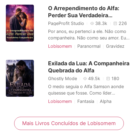
raça pura na cama dele. Em um mundo
O Arrependimento do Alfa:
regido por linhagens e laços de
Perder Sua Verdadeira
acasalamento, Cecília sempre foi a
forasteira. Mas agora, ela está cansada
Companheira
PageProfit Studio
38.3k
226
de joga
Por anos, eu pertenci a ele. Não como
companheira. Não como seu amor. Eu
era apenas a mulher da sua cama. Sua
Lobisomem
Paranormal
Gravidez
Gama. Sua sombra na calada da noite. O
Divórcio
CEO
Urbano
Alfa Calhoun fez questão de isolar o meu
Lobisomem
Segunda chance
Exilada da Lua: A Companheira
mundo: nenhum homem podia me tocar,
Quebrada do Alfa
nenhum lobo ousava me olhar. Eu era
sua propriedade, seu segredo mais obsc
Ghostly Mode
49.5k
180
O medo seguia o Alfa Samson aonde
quisesse que fosse. Como líder
implacável da matilha Blackthorn, ele e
Lobisomem
Fantasia
Alpha
sua fera, Savage, não se curvavam a
Casamento por contrato
ninguém. Quando um cheiro assustador
Segunda chance
Dramático
o levou à masmorra de uma matilha
Mais Livros Concluídos de Lobisomem
vizinha, ele encontrou sua companheira
destinada - ensanguentada, ferida e