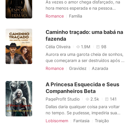
Às vezes o amor chega disfarçado, na
q
hora menos esperada e na pessoa
menos provável. Daniel, aos 40 anos,
Romance
Família
vive preso à rotina com os três filhos e
Casamento arranjado
CEO
às exigências de dirigir a empresa da
Arrogante / Dominante
Urbano
Caminho traçado: uma babá na
família. Desde a morte da esposa, se
Diferença de Idade
fazenda
fechou numa couraça fria, convencido
de que nunca mais voltaria a amar.
Célia Oliveira
1.9M
98
Deann
Aurora era uma garota cheia de sonhos,
que começaram a ser destruídos após a
morte de seu pai. Tudo que queria era
Romance
Gravidez
Azarada
dar uma vida melhor para a mãe, mas
Arrogante / Dominante
tudo muda, quando sua mãe conhece
Local de trabalho
A Princesa Esquecida e Seus
um homem e se casa novamente, se
Companheiros Beta
transformando praticamente em outra
mulher. Aurora que era filha amada, ficou
PageProfit Studio
2.5k
141
dete
Dallas daria qualquer coisa para voltar
no tempo. Se pudesse, impediria sua
versão de seis anos de entrar naquela
Lobisomem
Fantasia
Traição
floresta. Impediria aquele primeiro
Lobisomem
Harém reverso