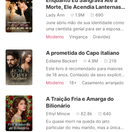
Enquanto Eu Sangrava Até a
era meu noivo agora - bilionário,
Morte, Ele Acendia Lanternas
incrivelmente atraente, e uma verdadeira
fantasia de Wall Street. Meus pai
Para Ela
Lady Ann
1.9M
690
June abriu mão de sua identidade como
uma cientista genial para ser a esposa
dócil de Cole Compton por quatro anos.
Moderno
Vingança
Gravidez
Até a noite em que sofreu uma ruptura
Tema-Crime
de gravidez ectópica e, sangrando no
A prometida do Capo italiano
chão do quarto, ligou para o marido
implorando por ajuda. Mas Cole apenas
Edilaine Beckert
4.9M
219
atendeu com impaciência. Ele esta
Este livro é recomendado para maiores
de 18 anos. Conteúdo de sexo explícito,
violência e temas sensíveis, podendo
Moderno
18+
Casamento arranjado
assim ser considerado um romance Dark.
Máfia
Arrogante / Dominante
SINOPSE: Na máfia italiana, acordos são
Urbano
A Traição Fria e Amarga do
feitos. Laura não conseguiu fugir do seu
Bilionário
destino, e acabou se casando com
aquele que seu pai escolh
Ethyl Minow
82.8k
640
Eu quase morri na queda do jato
particular do meu marido, mas a única