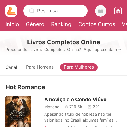
Pesquisar
Início
Gênero
Ranking
Contos Curtos
V
Livros Completos Online
0
Procurando Livros Completos Online? Aqui apresentamos
mais vendidos livros completo que você pode ler.
Loja
Para Homens
Para Mulheres
Canal
Histórico
Hot Romance
Sair
A noviça e o Conde Viúvo
Mazane
719.5k
221
Baixar App
Apesar do título de nobreza não ter
valor legal no Brasil, algumas famílias
ainda mantém suas tradições e