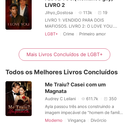
LIVRO 2
complicada. Ao longo de tantos anos de
amizade Leonardo se vê envolto a
Jihyo_Gostosa
113k
19
sentimentos que no
LIVRO 1: VENDIDO PARA DOIS
MAFIOSOS. LIVRO 2: O LOVE YOU.
LIVRO 3: CONQUISTADO PELOS
LGBT+
Crime
Primeiro amor
GÊMEOS MORELLI. -------------------
Homossexual
---------------------------------------
------------------------ - Eu amo
Mais Livros Concluídos de LGBT+
você, Alex!!! - Digo alto. O mesmo
abaixa a cabeça. - Não deveria amar. -
Diz em um tom baixo. - Porqu
Todos os Melhores Livros Concluídos
Me Traiu? Casei com um
Magnata
Audrey C Leilani
611.7k
350
Ayla passou três anos construindo a
imagem impecável de "homem de família
perfeito" para seu marido, o bilionário do
Moderno
Vingança
Divórcio
Vale do Silício, Axel Farrell. Até que, uma
Identidade oculta
CEO
Falência