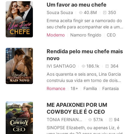
CEO
Encantadora
Um favor ao meu chefe
não fazia ideia de como conseguir. Ela
Paixão / Erótica
mentiu por amor. Ele não perdoava
Souza Souza
40.8M
350
ninguém. Ela o odiou desde a
Arrogante / Dominante
Urbano
Emma aceita fingir ser a namorado do
seu chefe para acompanhar ele a um
evento onde sua ex-mulher irá com o
Moderno
Namoro fingido
CEO
novo namorado ao qual ele foi traido por
Inteligente
Encantador
ela... vamos ver no que isso vai dá
Rendida pelo meu chefe mais
novo
IVI SANTIAGO
186.1k
364
Aos quarenta e seis anos, Lina Garcia
construiu sua vida em torno de dois
pilares inabaláveis: seus filhos e seu
Romance
18+
Família
Fantasia
trabalho. Secretária impecável no
Traição
Triangulo amoroso
renomado escritório Prado Advocacia,
Advogados
Medrosa
ME APAIXONEI POR UM
ela é sinônimo de eficiência, discrição e
Paixão / Erótica
COWBOY ELE É O CEO
lealdade. Entre prazos, audiências e
noites insones, Lina sempre colocou o
Arrogante / Dominante
TÔNIA FERNANDES 1
57.1k
94
Local de trabalho
SINOPSE Elizabeth, ou apenas Liz, é
uma jovem de 20 anos que viu sua vida