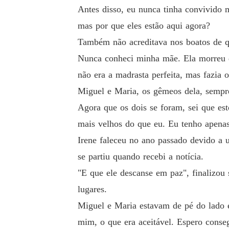
Antes disso, eu nunca tinha convivido 
"Ah, você não gosta quando eu te chamo de Sr
mas por que eles estão aqui agora?
O sangue corre para minha virilha enquanto s
Também não acreditava nos boatos de q
Nunca conheci minha mãe. Ela morreu q
Será que ela sabe que gemeu meu nome enqua
não era a madrasta perfeita, mas fazia 
sse, mesmo sem estar totalmente acordada?

Miguel e Maria, os gêmeos dela, sempr
Agora que os dois se foram, sei que es
E será que ela tem consciência de que eu sei 
mais velhos do que eu. Eu tenho apenas 
Irene faleceu no ano passado devido a
Ela me encara com raiva enquanto eu ferve, ol
se partiu quando recebi a notícia.
"E que ele descanse em paz", finalizou
"É Donovan", digo sombriamente, resistindo à
lugares.
Miguel e Maria estavam de pé do lado e
"Sr. Castellano", ela rebate.

mim, o que era aceitável. Espero conse