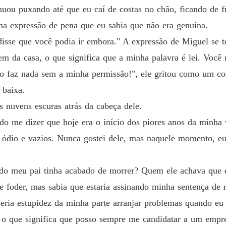
Capítul
nuou puxando até que eu caí de costas no chão, ficando de f
 expressão de pena que eu sabia que não era genuína.
o sangue de seu nariz pinga sobre os lençóis brancos da cama.

Resisti
Capítul
isse que você podia ir embora." A expressão de Miguel se t
m da casa, o que significa que a minha palavra é lei. Você
Resisti
Capítul
o faz nada sem a minha permissão!", ele gritou como um co
 baixa.
Resisti
Capítul
 nuvens escuras atrás da cabeça dele.
 morte ao provocá-lo desse jeito, mas o que mais posso fazer quando e
do me dizer que hoje era o início dos piores anos da minha 
Resisti
ódio e vazios. Nunca gostei dele, mas naquele momento, eu 
Capítulo
rando-o do sério.

Resisti
do meu pai tinha acabado de morrer? Quem ele achava que 
Capítulo
 confundir as linhas entre meus sonhos e a realidade. O Donovan dos
se foder, mas sabia que estaria assinando minha sentença de m
Resisti
seria estupidez da minha parte arranjar problemas quando e
Capítul
 o que significa que posso sempre me candidatar a um empr
não derem certo, posso acabar morta ou, pior ainda, apaixonada por
Resisti