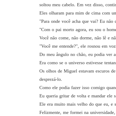
soltou meu cabelo. Em vez disso, conti
Eles olharam para mim de cima com uma
A cabeça de Eliana permanece baixa enquanto 
"Para onde você acha que vai? Eu não d
"Com o pai morto agora, eu sou o home
---

Você não come, não dorme, não lê e nã
Eliana:

"Você me entende?", ele rosnou em voz
Do meu ângulo no chão, eu podia ver as
Eu sei que estou assinando minha sentença de
Era como se o universo estivesse tentan
Os olhos de Miguel estavam escuros de 
Posso muito bem facilitar as coisas para ele, ti
desprezá-lo.
Como ele podia fazer isso comigo quan
Se eu não o afastar, tenho medo de começar a
Eu queria gritar de volta e mandar ele 
vida real.

Ele era muito mais velho do que eu, e 
Felizmente, me formei na universidade,
Se meus planos para escapar desse casamento 