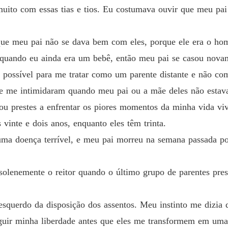
muito com essas tias e tios. Eu costumava ouvir que meu pai
. Castellano, não é? Que pena. Você não pode forçar a minha boca a 
Resisti
Capítul
uas palavras se acomodam no ar tenso entre nós. Será que ela percebe
ue meu pai não se dava bem com eles, porque ele era o ho
Resisti
uando eu ainda era um bebê, então meu pai se casou novam
Capítul
nto eu tinha sua boceta molhada na minha boca? Será que sabe o qua
o possível para me tratar como um parente distante e não co
Resisti
e me intimidaram quando meu pai ou a mãe deles não estav
Capítul
tou prestes a enfrentar os piores momentos da minha vida v
o quanto ela me deseja em seus sonhos, enquanto na vida real finge me
Resisti
vinte e dois anos, enquanto eles têm trinta.
Capítul
 uma doença terrível, e meu pai morreu na semana passada p
hando para baixo, para ela.

Resisti
Capítul
 solenemente o reitor quando o último grupo de parentes pre
 atração dos lábios dela e mantendo meu olhar em seus olhos.

Resisti
Capítul
squerdo da disposição dos assentos. Meu instinto me dizia q
Resisti
guir minha liberdade antes que eles me transformem em uma