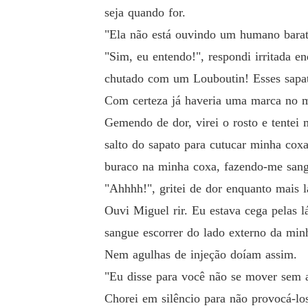
seja quando for.
a a me apaixonar por ele e morrer depois.

"Ela não está ouvindo um humano barat
"Sim, eu entendo!", respondi irritada 
---

chutado com um Louboutin! Esses sapat
Com certeza já haveria uma marca no 
Anos atrás, Donovan Castellano passou por al
Gemendo de dor, virei o rosto e tentei
Anos depois, o pai de Eliana morre. Eliana 
salto do sapato para cutucar minha coxa
ela.

buraco na minha coxa, fazendo-me sang
"Ahhhh!", gritei de dor enquanto mais 
Mas ela sabe que ele quer sangue e pretende 
Ouvi Miguel rir. Eu estava cega pelas l
onhos começa a confundir os limites entre real
sangue escorrer do lado externo da minh
Nem agulhas de injeção doíam assim.
Donovan conseguirá finalmente se vingar de El
"Eu disse para você não se mover sem 
mo quando ele diz que quer vê-la morta?

Chorei em silêncio para não provocá-lo