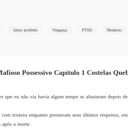
Resisti
Capítul
Resisti
Amor proibido
Vingança
PTSD
Moderno
Capítul
Resisti
Capítul
vivos de paixão no dia em que eu disse que ela podia ir às compras, 
Resisti
afioso Possessivo Capítulo 1 Costelas Que
Capítul
 esposa, Sr. Castellano."

Resisti
Capítul
entes que eu não via havia algum tempo se afastaram depois 
 nome. Já disse para ela parar com isso. Parece errado. Como se el
Resisti
Capítul
 com tristeza enquanto prestavam seus últimos respeitos, en
e a frase, mas seu sorriso frio se alarga.

Resisti
a após a morte.
Capítul