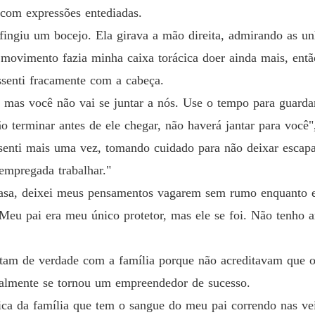
Resisti
com expressões entediadas.
Capítul
fingiu um bocejo. Ela girava a mão direita, admirando as un
 movimento fazia minha caixa torácica doer ainda mais, entã
senti fracamente com a cabeça.
, mas você não vai se juntar a nós. Use o tempo para guarda
o terminar antes de ele chegar, não haverá jantar para você"
assenti mais uma vez, tomando cuidado para não deixar esca
empregada trabalhar."
asa, deixei meus pensamentos vagarem sem rumo enquanto e
Meu pai era meu único protetor, mas ele se foi. Não tenho
tam de verdade com a família porque não acreditavam que o 
nalmente se tornou um empreendedor de sucesso.
a da família que tem o sangue do meu pai correndo nas vei