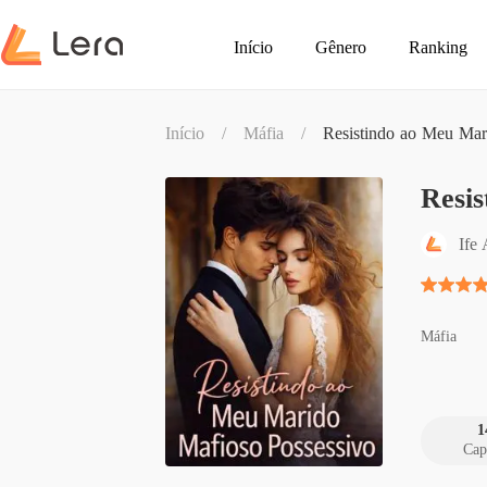
Início
Gênero
Ranking
Início
/
Máfia
/
Resistindo ao Meu Mar
Resis
Ife
Máfia
1
Cap