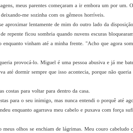
Capítul
nagens, meus parentes começaram a ir embora um por um. O
m beijo punitivo, quando um som seco ecoa pelo quarto e então percebo
Resisti
m, deixando-me sozinha com os gêmeos horríveis.
 Eliana.

Capítul
se aproximar lentamente de mim do outro lado da disposição
Resisti
 de repente ficou sombria quando nuvens escuras bloquearam
Capítulo
 enquanto vinham até a minha frente. "Acho que agora somo
tapa.

Resisti
Capítul
 queria provocá-lo. Miguel é uma pessoa abusiva e já me b
s.

va até dormir sempre que isso acontecia, porque não queria
Resisti
Capítul
or uma raiva quente e violenta.

s costas para voltar para dentro da casa.
Resisti
Capítulo
stas para o seu inimigo, mas nunca entendi o porquê até ago
endeu enquanto agarrava meu cabelo e puxava com força sufi
Resisti
Capítul
nte com as marcas dos meus dedos. O sangue escorre de seu nariz, e
o meus olhos se enchiam de lágrimas. Meu couro cabeludo 
Resisti