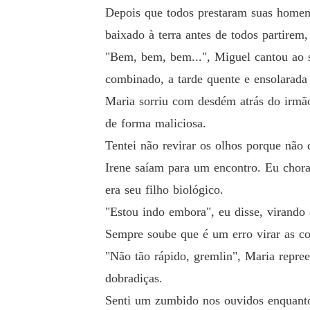
Depois que todos prestaram suas home
Meu rosto se aproxima, pronto para lhe dar u
baixado à terra antes de todos partire
meu rosto virando para o lado, afastando-se de
"Bem, bem, bem...", Miguel cantou ao 
Eliana me deu um tapa.

combinado, a tarde quente e ensolarada
Maria sorriu com desdém atrás do irmão
A filha de Luis Santario acabou de me dar um 
de forma maliciosa.
Tentei não revirar os olhos porque não
Assim como o pai dela fizera muitas noites atrá
Irene saíam para um encontro. Eu chora
era seu filho biológico.
A vergonha me invade, mas logo é esmagada p
"Estou indo embora", eu disse, virando a
Sempre soube que é um erro virar as co
Como ela ousa? Como essa vadia ousa?!

"Não tão rápido, gremlin", Maria repre
dobradiças.
A bochecha dela fica vermelha instantaneame
Senti um zumbido nos ouvidos enquant
nçado, se espalha ao redor de seu rosto.
