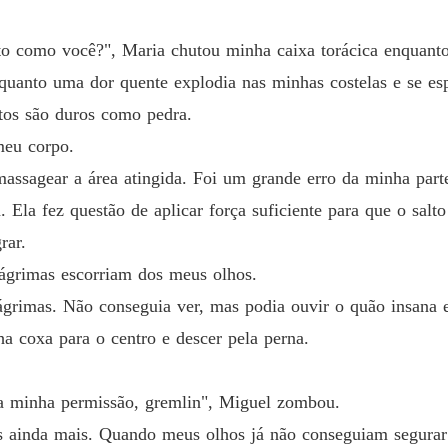
Capítulo
o como você?", Maria chutou minha caixa torácica enquanto 
Resisti
enquanto uma dor quente explodia nas minhas costelas e se e
Capítul
os são duros como pedra.
Resisti
meu corpo.
go que o mudou irrevogavelmente para pior, e o pai de Eliana foi o cu
Capítul
 massagear a área atingida. Foi um grande erro da minha par
Resisti
não conhece o passado sombrio do pai nem o motivo de Donovan Caste
. Ela fez questão de aplicar força suficiente para que o sal
Capítul
rar.
Resisti
lágrimas escorriam dos meus olhos.
Capítulo
matá-la. Porém, por quanto tempo ela continuará se defendendo quand
ágrimas. Não conseguia ver, mas podia ouvir o quão insana e
Resisti
idade e ficção?

a coxa para o centro e descer pela perna.
Capítulo
iana pelo que o pai dela lhe fez? E Eliana conseguirá resistir às in
Resisti
a minha permissão, gremlin", Miguel zombou.
Capítul
s ainda mais. Quando meus olhos já não conseguiam segurar 