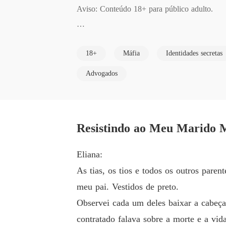
Aviso: Conteúdo 18+ para público adulto.

Trecho do Livro:

18+
Máfia
Identidades secretas
Donovan:

Advogados
Seus olhos verdes encantadores, que estavam 
ançando dentro deles.

Resistindo ao Meu Marido M
"Estou muito ciente dos meus deveres como sua
Eliana:
As tias, os tios e todos os outros par
Meus olhos escurecem com o uso formal do meu
meu pai. Vestidos de preto.
Observei cada um deles baixar a cabeça
Cerrei o maxilar enquanto espero que ela termin
contratado falava sobre a morte e a vid