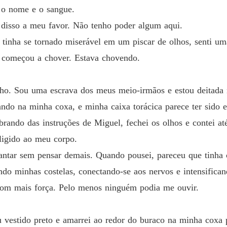
 o nome e o sangue.
 disso a meu favor. Não tenho poder algum aqui.
inha se tornado miserável em um piscar de olhos, senti um
e começou a chover. Estava chovendo.
cho. Sou uma escrava dos meus meio-irmãos e estou deitada
ando na minha coxa, e minha caixa torácica parece ter sid
rando das instruções de Miguel, fechei os olhos e contei at
fligido ao meu corpo.
vantar sem pensar demais. Quando pousei, pareceu que tinha
ndo minhas costelas, conectando-se aos nervos e intensifican
 com mais força. Pelo menos ninguém podia me ouvir.
u vestido preto e amarrei ao redor do buraco na minha coxa 