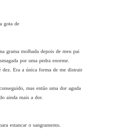
a gota de
 na grama molhada depois de meu pai
o esmagada por uma pedra enorme.
é dez. Era a única forma de me distrair
 conseguido, mas então uma dor aguda
do ainda mais a dor.
para estancar o sangramento.