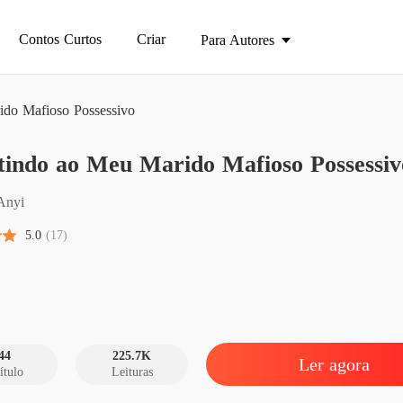
Contos Curtos
Criar
Para Autores
ido Mafioso Possessivo
Resisti
tindo ao Meu Marido Mafioso Possessiv
Capítul
Resisti
 Anyi
Capítul
5.0
(17)
Resisti
Capítul
Resisti
Capítul
44
225.7K
Ler agora
ítulo
Leituras
Resisti
Capítul