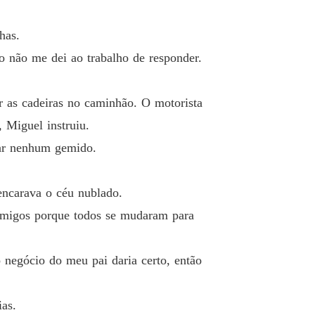
ndo ao Meu Marido Mafioso Possessivo
o 40 Desejo Profundo
06/02/2026
has.
o não me dei ao trabalho de responder.
r as cadeiras no caminhão. O motorista
, Miguel instruiu.
par nenhum gemido.
ncarava o céu nublado.
 amigos porque todos se mudaram para
negócio do meu pai daria certo, então
as.