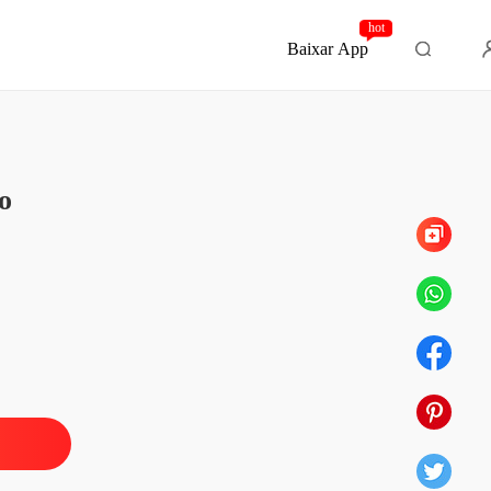
hot
Baixar App
Capítulo 144 Sou o sol dele
ndo ao Meu Marido Mafioso Possessivo
o
o 1 Costelas Quebradas e Coxas Sangrando
03/02/2026
ndo ao Meu Marido Mafioso Possessivo
o 2 Agradando os Convidados
03/02/2026
ndo ao Meu Marido Mafioso Possessivo
o 3 Vendida ao Chefe da Máfia
03/02/2026
ndo ao Meu Marido Mafioso Possessivo
o 4 Conhecendo o Chefe da Máfia
03/02/2026
ndo ao Meu Marido Mafioso Possessivo
o 5 Presença Imponente
03/02/2026