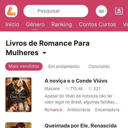
Pesquisar
Início
Gênero
Ranking
Contos Curtos
V
0
Livros de Romance Para
Mulheres
Loja
Mais vendidos
Em andamento
Concluído
Histórico
A noviça e o Conde Viúvo
Mazane
715.4k
221
Sair
Apesar do título de nobreza não ter
valor legal no Brasil, algumas famílias
ainda mantém suas tradições e
Baixar App
Romance
Aristocracia
Encantadora
costumes. É o caso da família
Urbano
Alencastro. Neste cenário, Maria Clara,
Crescimento do personagem
Queimada por Ele, Renascida
uma jovem professora e aspirante a