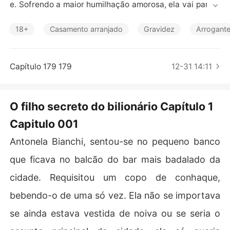
Contos Curtos
e. Sofrendo a maior humilhação amorosa, ela vai para u
m bar e conhece um homem lindo e se entrega complet
amente a ele. Quando acorda no outro dia em uma cam
18+
Casamento arranjado
Gravidez
Arrogante
a de hotel, ela percebe que cometeu uma loucura. Algu
ns dias depois, Antonela descobre que está gravida e p
ara piorar a situação ela conhece finalmente Benjamim,
Capítulo 179 179
12-31 14:11
 descobrindo que o homem que a abandonou no altar é
 o mesmo que ela conheceu no bar. Gravida e sozinha, r
ejeitada pela própria família, Antonela não tem outra es
O filho secreto do bilionário Capítulo 1
colha a não ser ir embora para poder ter aquele filho em 
Capitulo 001
paz. Três anos depois, quando sua mãe falece repentin
amente, Antonela é obrigada a voltar a cidade e reenco
Antonela Bianchi, sentou-se no pequeno banco
ntra Benjamim. Agora ele é noivo da sua irmã e Antonel
a precisa esconder que ele é pai do seu filho.  

que ficava no balcão do bar mais badalado da
cidade. Requisitou um copo de conhaque,
bebendo-o de uma só vez. Ela não se importava
se ainda estava vestida de noiva ou se seria o