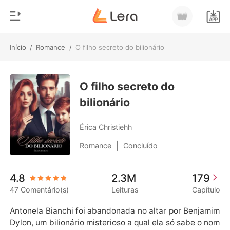
Início
/
Romance
/
O filho secreto do bilionário
0
Início
Loja
O filho secreto do
Gênero
bilionário
Moderno
Histórico
Lobisomem
Érica Christiehh
Sair
Contos
|
Romance
Concluído
Romance
Baixar App
4.8
2.3M
179
Bilionários
47 Comentário(s)
Leituras
Capítulo
Ranking
Antonela Bianchi foi abandonada no altar por Benjamim 
Dylon, um bilionário misterioso a qual ela só sabe o nom