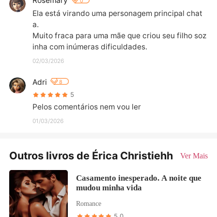
Rosemary
0
Ela está virando uma personagem principal chat
a. 

Muito fraca para uma mãe que criou seu filho soz
inha com inúmeras dificuldades.
02/03/2026
Adri
8
5
Pelos comentários nem vou ler
01/03/2026
Outros livros de Érica Christiehh
Ver Mais
Casamento inesperado. A noite que
mudou minha vida
Romance
5.0