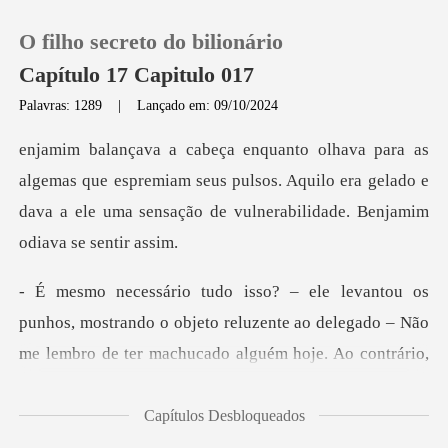
O filho secreto do bilionário
Capítulo 17 Capitulo 017
Palavras: 1289
|
Lançado em: 09/10/2024
0
e espremiam seus pulsos. Aquilo era gelado e
Loja
dava a ele uma s
Histórico
Sair
s, mostrando o objeto reluzente ao delegado – Não
me le
Baixar App
Capítulos Desbloqueados