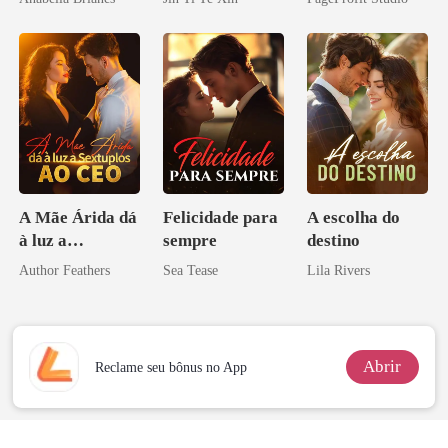
tornei
A Mãe Árida dá
Felicidade para
A escolha do
à luz a
sempre
destino
Sextuplos ao
Author Feathers
Sea Tease
Lila Rivers
CEO
Abrir
Reclame seu bônus no App