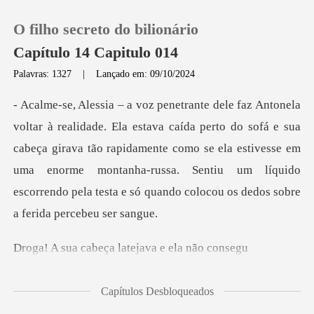
O filho secreto do bilionário
Capítulo 14 Capitulo 014
Palavras: 1327
|
Lançado em: 09/10/2024
0
do sofá e sua
Loja
cabeça girava tão rapidamente como se ela estivesse em
uma enorme montanha-russa. Sen
Histórico
Sair
beça latejava e
Baixar App
Capítulos Desbloqueados