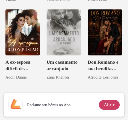
pai dele
A ex-esposa
Um casamento
Don Romano e
difícil de
arranjado
sua bendita
reconquistar
ruína
Adolf Dunne
Zana Kheiron
Afrodite LesFolies
Abrir
Reclame seu bônus no App