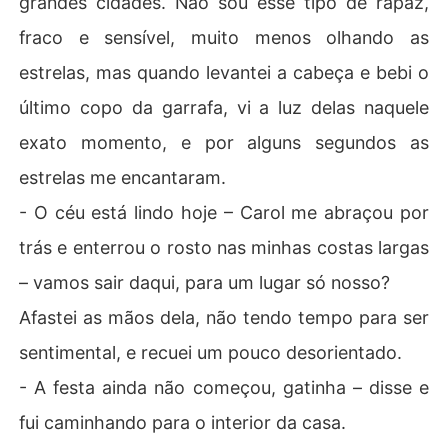
grandes cidades. Não sou esse tipo de rapaz,
fraco e sensível, muito menos olhando as
Em meio a conflitos, segredos e aproximações perigosa
s, esse contrato improvável pode ser justamente o que
estrelas, mas quando levantei a cabeça e bebi o
 trará redenção a ele, salvação para ela... e esperança p
último copo da garrafa, vi a luz delas naquele
ara todos que ainda acreditam no amor.

exato momento, e por alguns segundos as
estrelas me encantaram.
- O céu está lindo hoje – Carol me abraçou por
trás e enterrou o rosto nas minhas costas largas
– vamos sair daqui, para um lugar só nosso?
Afastei as mãos dela, não tendo tempo para ser
sentimental, e recuei um pouco desorientado.
- A festa ainda não começou, gatinha – disse e
fui caminhando para o interior da casa.