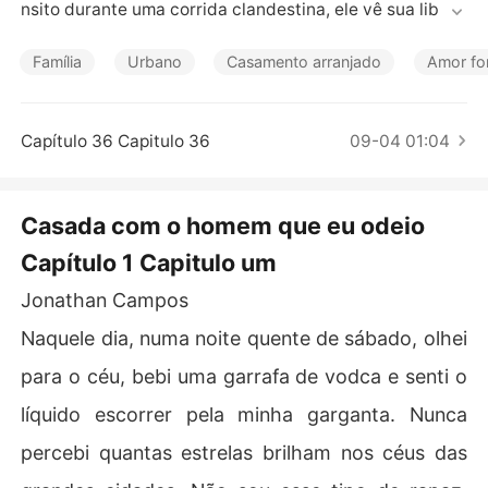
Contos Curtos
nsito durante uma corrida clandestina, ele vê sua liberd
ade e herança por um fio. Para evitar a prisão e conquis
tar o perdão do pai, Jonathan aceita uma proposta ines
Família
Urbano
Casamento arranjado
Amor fo
perada: casar-se com Letícia Albuquerque.

Letícia cresceu em um orfanato e hoje trabalha nele co
Capítulo 36 Capitulo 36
09-04 01:04
m dedicação e amor. Seu pai adotivo, gravemente doen
te, precisa de um tratamento caríssimo para sobreviver 
- algo que ela jamais poderia bancar sozinha. Quando s
Casada com o homem que eu odeio
urge a proposta de um casamento de fachada com o ho
Capítulo 1 Capitulo um
mem que ela despreza desde o primeiro encontro, Letíc
ia vê nisso uma única saída.

Jonathan Campos
Unidos por obrigação, cercados por desconfiança e res
Naquele dia, numa noite quente de sábado, olhei
sentimentos, Letícia e Jonathan são forçados a convive
para o céu, bebi uma garrafa de vodca e senti o
r sob o mesmo teto e trabalhar juntos no orfanato, com
o parte da pena imposta a ele. Mas conforme o tempo p
líquido escorrer pela minha garganta. Nunca
assa, o que era apenas um acordo começa a desmoron
percebi quantas estrelas brilham nos céus das
ar diante de sentimentos que nenhum dos dois esperav
a enfrentar.
