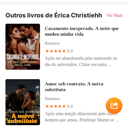
Outros livros de Érica Christiehh
Ver Mais
Casamento inesperado. A noite que
mudou minha vida
Romance
5.0
Após ser abandonada pelo namorado no
dia do aniversário, Chloe encontra
consolo nos braços da última pessoa que
deveria: Ruan, o noivo rejeitado de sua
meia-irmã, Megan. Uma noite impulsiva
Amor sob contrato. A noiva
substituta
muda o destino de todos. Quando Megan
foge e a família rejeita Chloe, ela é
Romance
empurrada para o papel de noiva
5.0
substituta - com uma madrasta cruel, um
Após uma traição dilacerante pelo único
pai implacável e um casamento
homem que amou, Penélope Martin se vê
construído sobre os escombros de uma
concordando em se casar com o temido
escolha impensada. Dois anos depois,