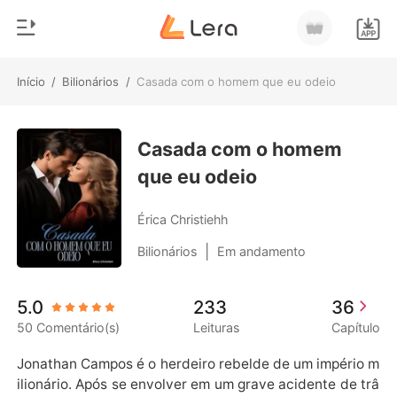
Início
/
Bilionários
/
Casada com o homem que eu odeio
0
Início
Loja
Casada com o homem
Gênero
que eu odeio
Moderno
Histórico
Lobisomem
Érica Christiehh
Sair
Contos
|
Bilionários
Em andamento
Romance
Baixar App
5.0
233
36
Bilionários
50 Comentário(s)
Leituras
Capítulo
Ranking
Jonathan Campos é o herdeiro rebelde de um império m
ilionário. Após se envolver em um grave acidente de trâ