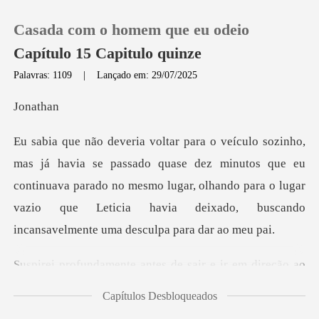
Casada com o homem que eu odeio
Capítulo 15 Capitulo quinze
Palavras: 1109
|
Lançado em: 29/07/2025
0
ath
Loja
e dez minutos que eu
continuava parado no mesmo lugar, olhando para o lugar
Histórico
vazio qu
Sair
de sair e ir em direção ao
Baixar App
Capítulos Desbloqueados