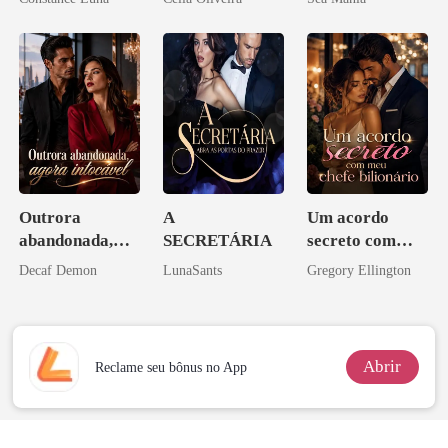
aberto
Outrora
A
Um acordo
abandonada,
SECRETÁRIA
secreto com
agora intocável
meu chefe
Decaf Demon
LunaSants
Gregory Ellington
bilionário
Abrir
Reclame seu bônus no App