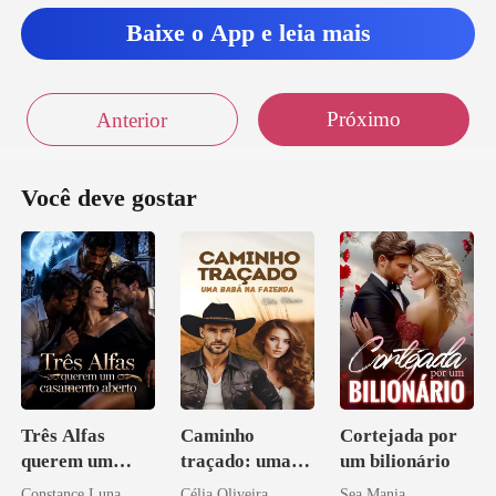
Baixe o App e leia mais
Próximo
Anterior
Você deve gostar
Três Alfas
Caminho
Cortejada por
querem um
traçado: uma
um bilionário
casamento
babá na fazenda
Constance Luna
Célia Oliveira
Sea Mania