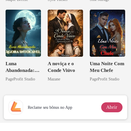
homem melhor
Luna
A noviça e o
Uma Noite Com
Abandonada:
Conde Viúvo
Meu Chefe
Agora Intocável
PageProfit Studio
Mazane
PageProfit Studio
Abrir
Reclame seu bônus no App