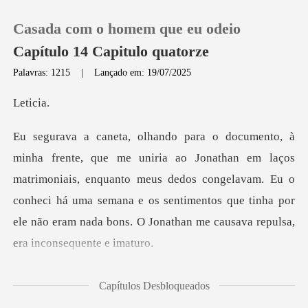
Casada com o homem que eu odeio
Capítulo 14 Capitulo quatorze
Palavras: 1215
|
Lançado em: 19/07/2025
0
ici
Loja
ços
matrimoniais, enquanto meus dedos congelavam. Eu o
Histórico
conheci há uma semana e os sentimentos q
Sair
Baixar App
me casar com u
Capítulos Desbloqueados