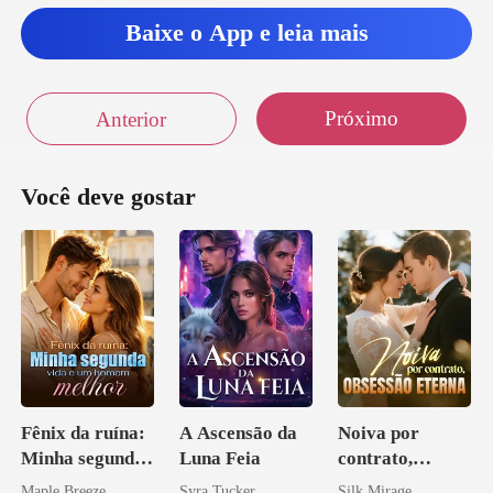
Baixe o App e leia mais
Próximo
Anterior
Você deve gostar
Fênix da ruína:
A Ascensão da
Noiva por
Minha segunda
Luna Feia
contrato,
vida e um
obsessão eterna
Maple Breeze
Syra Tucker
Silk Mirage