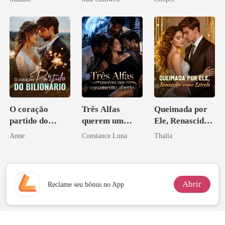
O coração
Três Alfas
Queimada por
partido do
querem um
Ele, Renascida
bilionário
casamento
como Estrela
Anne
Constance Luna
Thalia
aberto
Abrir
Reclame seu bônus no App