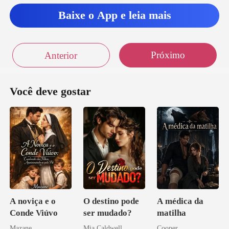
Baixe o App e leia mais
Próximo
Anterior
Você deve gostar
A noviça e o
O destino pode
A médica da
Conde Viúvo
ser mudado?
matilha
Mazane
Mia Caldwell
Cooper