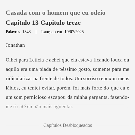
Casada com o homem que eu odeio
Capítulo 13 Capitulo treze
Palavras: 1343
|
Lançado em: 19/07/2025
0
ath
Loja
para me
ridicularizar na frente de todos. Um sorriso repuxou meus
Histórico
lábios, eu tentei evitar, porém, foi mai
Sair
Baixar App
ê enl
Capítulos Desbloqueados