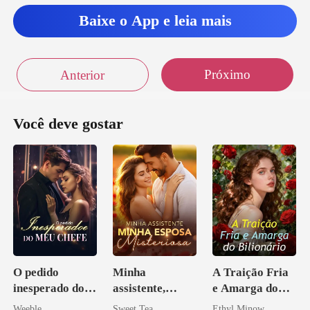
Baixe o App e leia mais
Próximo
Anterior
Você deve gostar
O pedido
Minha
A Traição Fria
inesperado do
assistente,
e Amarga do
meu chefe
minha esposa
Bilionário
Weeble
Sweet Tea
Ethyl Minow