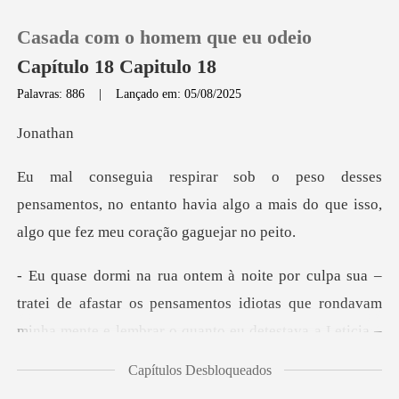
Casada com o homem que eu odeio
Capítulo 18 Capitulo 18
Palavras: 886
|
Lançado em: 05/08/2025
0
na
Loja
samentos, no entanto havia algo a mais do que i
Histórico
Sair
fastar os pensamentos idiotas que rondavam
minha mente e lembrar
Baixar App
Capítulos Desbloqueados