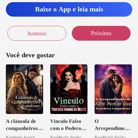
Baixe o App e leia mais
Próximo
Anterior
Você deve gostar
A cláusula de
Vínculo Falso
O
companheiros
com o Poderoso
Arrependiment
do professor
Inimigo do Meu
o do Alfa:
Kimberly Ingrid
PageProfit Studio
PageProfit Studio