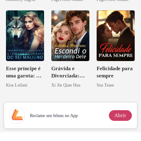
Ex
Perder Sua
Verdadeira
Companheira
Esse príncipe é
Grávida e
Felicidade para
uma garota: A
Divorciada:
sempre
companheira
Escondi o
Kiss Leilani
Xi Jin Qian Hua
Sea Tease
escrava do rei
Herdeiro Dele
maligno
Abrir
Reclame seu bônus no App