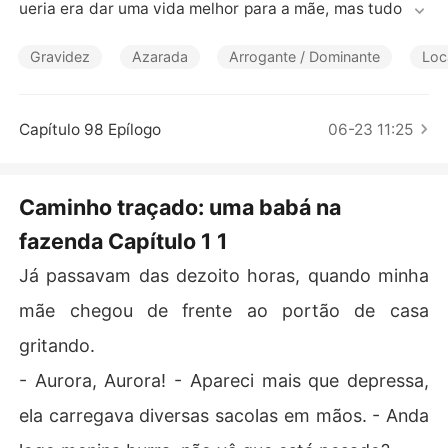
Contos Curtos
ueria era dar uma vida melhor para a mãe, mas tudo mu
da, quando sua mãe conhece um homem e se casa nov
amente, se transformando praticamente em outra mulh
Gravidez
Azarada
Arrogante / Dominante
Loc
er. Aurora que era filha amada, ficou detestada pela mã
e, que tinha ciúmes do marido com a filha, as coisas só
 pioram quando ela tem que fugir de casa para não ser
Capítulo 98 Epílogo
06-23 11:25
 violentada pelo padrasto, e na procura por um lugar pa
ra morar, acaba encontrando um homem misterioso nu
ma ponte...
Caminho traçado: uma babá na
fazenda Capítulo 1 1
Já passavam das dezoito horas, quando minha
mãe chegou de frente ao portão de casa
gritando.
- Aurora, Aurora! - Apareci mais que depressa,
ela carregava diversas sacolas em mãos. - Anda