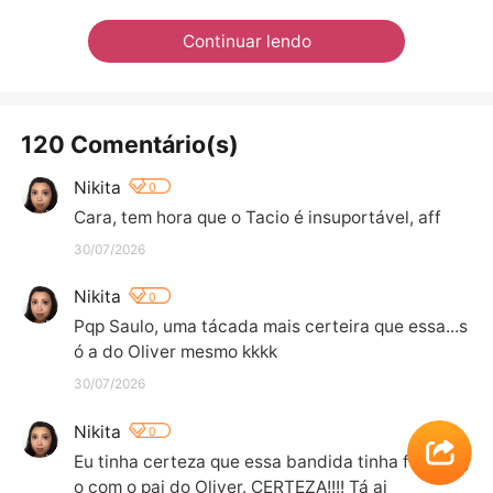
Continuar lendo
120 Comentário(s)
Nikita
0
Cara, tem hora que o Tacio é insuportável, aff
30/07/2026
Nikita
0
Pqp Saulo, uma tácada mais certeira que essa...s
ó a do Oliver mesmo kkkk
30/07/2026
Nikita
0
Eu tinha certeza que essa bandida tinha feito alg
o com o pai do Oliver. CERTEZA!!!! Tá ai