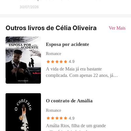
30/07/2026
Outros livros de Célia Oliveira
Ver Mais
Esposa por acidente
Romance
4.9
A vida de Maia já era bastante
complicada. Com apenas 22 anos, já
havia sido abandonada pelo companheiro,
tendo que cuidar sozinha de uma filha
com um problema de saúde, trabalhar
O contrato de Amália
num emprego que mais parecia um
inferno, e arcar com muitas despesas
Romance
sozinha. Pensando que as coisas não
4.9
poderiam piorar, ela acaba sofrendo um
Amália Rios, filha de um grande
acidente e batendo sua bicicleta num