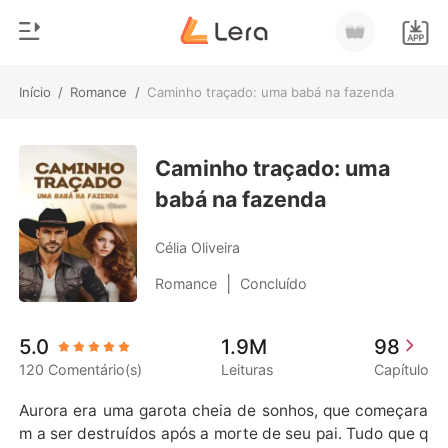
Início
/
Romance
/
Caminho traçado: uma babá na fazenda
0
Início
Loja
Caminho traçado: uma
Gênero
babá na fazenda
Moderno
Histórico
Lobisomem
Célia Oliveira
Sair
Contos
|
Romance
Concluído
Romance
Baixar App
5.0
1.9M
98
Bilionários
120 Comentário(s)
Leituras
Capítulo
Ranking
Aurora era uma garota cheia de sonhos, que começara
m a ser destruídos após a morte de seu pai. Tudo que q