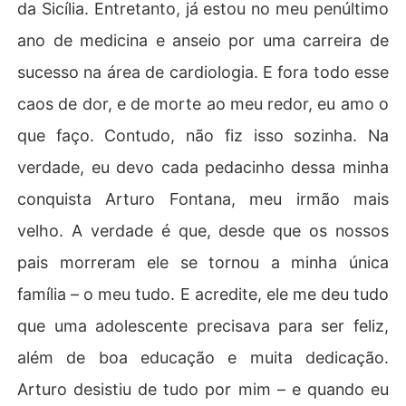
da Sicília. Entretanto, já estou no meu penúltimo
 com sua ferocidade, guarda uma verdade que muda as 
regras do jogo:

ano de medicina e anseio por uma carreira de
Virna é cega.

Quando ele descobre sua fragilidade, algo inesperado
sucesso na área de cardiologia. E fora todo esse
 desperta. O homem que vive nas sombras passa a obs
caos de dor, e de morte ao meu redor, eu amo o
ervá-la em silêncio, tornando-se seu protetor invisível.
 Sempre à espreita. Sempre vigilante. Sempre lutando c
que faço. Contudo, não fiz isso sozinha. Na
ontra um sentimento que ele acredita não merecer.

verdade, eu devo cada pedacinho dessa minha
Mas o amor não pede permissão.

E quando Virna toca o rosto de Constantino - não com
conquista Arturo Fontana, meu irmão mais
 medo, mas com ternura -, a fera percebe que, pela prim
velho. A verdade é que, desde que os nossos
eira vez, alguém o enxerga além das cicatrizes.

Entre segredos, perigos, proteção obsessiva e um desej
pais morreram ele se tornou a minha única
o impossível de controlar, nasce uma paixão intensa, pr
família – o meu tudo. E acredite, ele me deu tudo
oibida e arrebatadora.

Porque às vezes...

que uma adolescente precisava para ser feliz,
não é preciso enxergar para amar.

além de boa educação e muita dedicação.
E nem toda fera quer ser salva - algumas só precisam s
er tocadas.
Arturo desistiu de tudo por mim – e quando eu