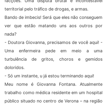
facções. Uma disputa brutal e incontestável
*

territorial pelo tráfico de drogas, e armas.
LIVRO 2 - O Toque da Fera:

Leônidas Constantino é um homem forjado pela dor.

Bando de imbecis! Será que eles não conseguem
CEO temido, implacável e solitário, carrega no rosto um
ver que estão matando uns aos outros por
a cicatriz que não apenas desfigura sua pele, mas mant
ém viva a lembrança de uma traição que o destruiu. De
nada?
sde então, ninguém é autorizado a encará-lo. Olhares s
- Doutora Giovanna, precisamos de você aqui! -
ão proibidos. Desobediência é punida. O medo é a sua
 armadura.

Uma enfermeira pede em meio a uma
Virna Casteline é tudo o que ele não esperava.

turbulência de gritos, choros e gemidos
Filha de um médico ligado à máfia, ela cresceu cercada 
de segredos, mas escolheu trilhar o próprio caminho. To
doloridos.
rnou-se uma advogada brilhante, determinada e orgulh
- Só um instante, u já estou terminando aqui!
osa de sua independência. Ao aceitar trabalhar para Co
nstantino, Virna não imagina que está entrando no territ
Meu nome é Giovanna Fontana. Atualmente
ório de um homem quebrado... nem que sua presença m
trabalho como médica residente em um hospital
udará tudo.

O que Constantino não sabe é que a jovem que insiste e
público situado no centro de Verona – na região
m enfrentá-lo, que não desvia o rosto e não se intimida