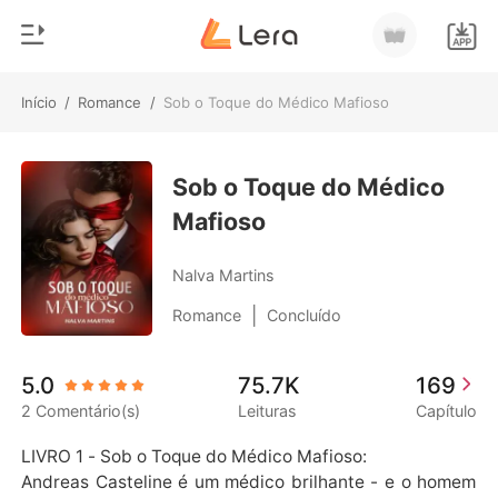
Início
/
Romance
/
Sob o Toque do Médico Mafioso
0
Início
Loja
Sob o Toque do Médico
Gênero
Mafioso
Moderno
Histórico
Lobisomem
Nalva Martins
Sair
Contos
|
Romance
Concluído
Romance
Baixar App
5.0
75.7K
169
Bilionários
2 Comentário(s)
Leituras
Capítulo
Ranking
LIVRO 1 - Sob o Toque do Médico Mafioso:

Andreas Casteline é um médico brilhante - e o homem