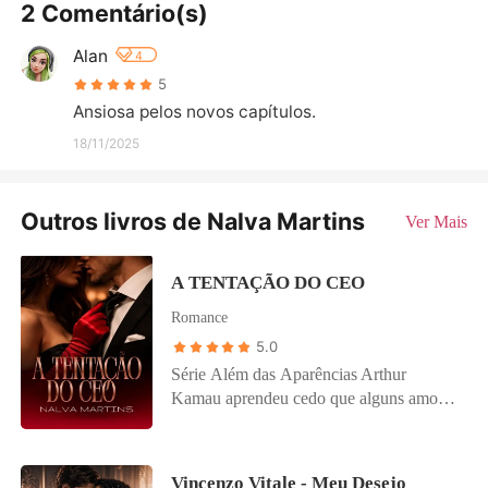
2 Comentário(s)
Alan
4
5
Ansiosa pelos novos capítulos.
18/11/2025
Outros livros de Nalva Martins
Ver Mais
A TENTAÇÃO DO CEO
Romance
5.0
Série Além das Aparências Arthur
Kamau aprendeu cedo que alguns amores
não devem ser vividos. Especialmente
aqueles que podem destruir tudo ao redor.
Dono de uma das redes de restaurantes
Vincenzo Vitale - Meu Desejo