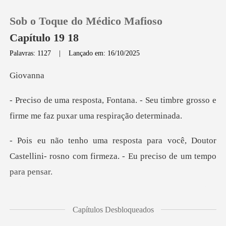
Sob o Toque do Médico Mafioso
Capítulo 19 18
Palavras: 1127
|
Lançado em: 16/10/2025
0
ov
. - Seu timbre grosso e
Loja
firme me f
Histórico
cê, Doutor
Castellini- rosno com firmeza
Sair
Baixar App
avaliam por al
Capítulos Desbloqueados
vro do seu agarre e me