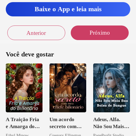
Baixe o App e leia mais
Próximo
Anterior
Você deve gostar
A Traição Fria
Um acordo
Adeus, Alfa.
e Amarga do
secreto com
Não Sou Mais
Bilionário
meu chefe
Sua Bolsa de
Ethyl Minow
Gregory Ellington
PageProfit Studio