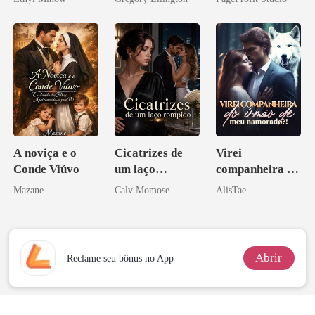
bilionário
Sangue
A noviça e o
Cicatrizes de
Virei
Conde Viúvo
um laço
companheira do
rompido
irmão de meu
Mazane
Calv Momose
AlisTae
namorado?!
Abrir
Reclame seu bônus no App