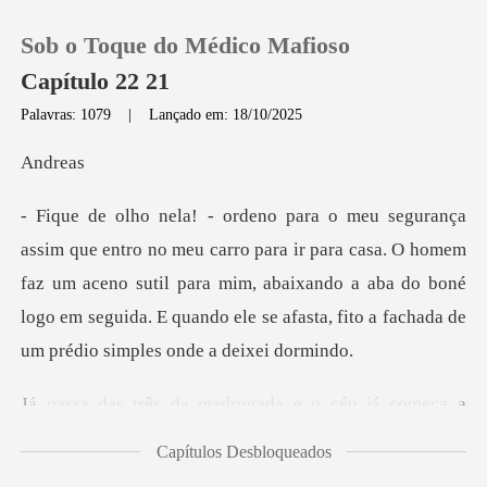
Sob o Toque do Médico Mafioso
Capítulo 22 21
Palavras: 1079
|
Lançado em: 18/10/2025
0
dr
Loja
r para casa. O homem
faz um aceno sutil para mim, abaixando a aba do boné
Histórico
logo em segui
Sair
gada e o céu já começa a
Baixar App
r
Capítulos Desbloqueados