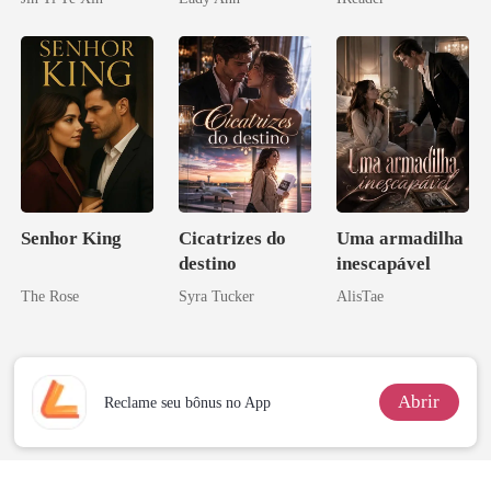
tornei
Acendia
Lanternas Para
Ela
Senhor King
Cicatrizes do
Uma armadilha
destino
inescapável
The Rose
Syra Tucker
AlisTae
Abrir
Reclame seu bônus no App