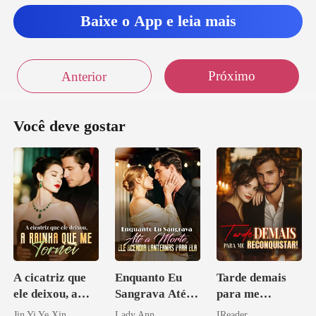
Baixe o App e leia mais
Próximo
Anterior
Você deve gostar
A cicatriz que
Enquanto Eu
Tarde demais
ele deixou, a
Sangrava Até a
para me
rainha que me
Morte, Ele
reconquistar!
Jin Yi Ye Xin
Lady Ann
IReader