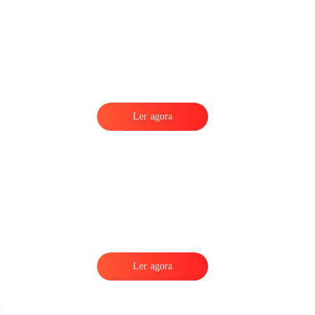
Ler agora
.
Ler agora