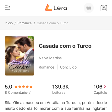
Início
/
Romance
/
Casada com o Turco
0
Início
Loja
Gênero
Casada com o Turco
Moderno
Histórico
Nalva Martins
Lobisomem
|
Romance
Concluído
Sair
Contos
Romance
Baixar App
5.0
139.3K
106
Bilionários
8 Comentário(s)
Leituras
Capítulo
Ranking
Sila Yilmaz nasceu em Antália na Turquia, porém, desde 
muito cedo ela foi morar com a sua família na Inglaterr