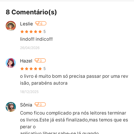
8 Comentário(s)
Leslie
6
5
lindo!!! indico!!!
26/04/2026
Hazel
0
5
o livro é muito bom só precisa passar por uma rev
isão, parabéns autora
18/12/2025
Sônia
0
Como ficou complicado pra nós leitores terminar 
os livros.Este já está finalizado,mas temos que es
perar o

aplicativo liberar,sabe-se lá quando.