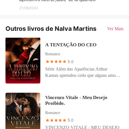
27/08/2024
Outros livros de Nalva Martins
Ver Mais
A TENTAÇÃO DO CEO
Romance
5.0
Série Além das Aparências Arthur
Kamau aprendeu cedo que alguns amores
não devem ser vividos. Especialmente
aqueles que podem destruir tudo ao redor.
Dono de uma das redes de restaurantes
Vincenzo Vitale - Meu Desejo
cinco estrelas mais prestigiadas do Rio de
Proibido.
Janeiro, Arthur construiu um império à
Romance
base de disciplina, ambição e silêncio. Por
trás da imagem impecável do empresário
5.0
admirado pela alta sociedade, existe um
VINCENZO VITALE - MEU DESEJO