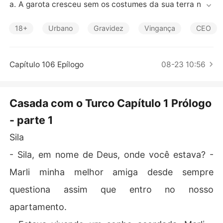
Contos Curtos
a. A garota cresceu sem os costumes da sua terra nata
l. Contudo, antes de morrer, seu pai pediu para o filho m
ais velho que cuidasse da família e que não permitisse
18+
Urbano
Gravidez
Vingança
CEO
 que a sua filha se casasse com alguém que não fosse d
a sua linhagem.

Murat Arslan é o barão do petróleo. Um homem poderos
Capítulo 106 Epílogo
08-23 10:56
o que perdeu a alegria de viver após a perda da mulher
 da sua vida. A dor da perda o tornou frio e arrogante e
 apenas uma pessoa é capaz de amolecer o seu coraçã
Casada com o Turco Capítulo 1 Prólogo
o. Ali Arslan, seu filho de seis anos.

- parte 1
Uma exigência dos seus sócios o levará a um casament
o por convivência, mas ele não esperava que a sua esp
Sila
osa fosse jovem demais e falante demais.
- Sila, em nome de Deus, onde você estava? -
Marli minha melhor amiga desde sempre
questiona assim que entro no nosso
apartamento.