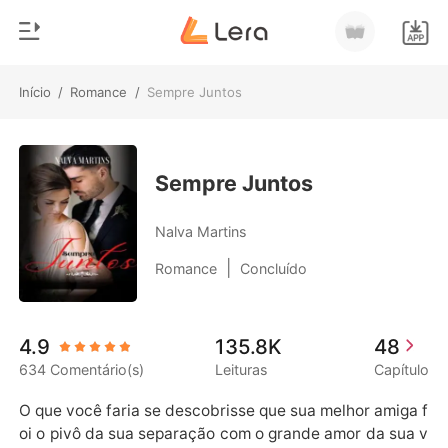
Início
/
Romance
/
Sempre Juntos
0
Início
Loja
Gênero
Sempre Juntos
Moderno
Histórico
Nalva Martins
Lobisomem
|
Romance
Concluído
Sair
Contos
Romance
Baixar App
4.9
135.8K
48
Bilionários
634 Comentário(s)
Leituras
Capítulo
Ranking
O que você faria se descobrisse que sua melhor amiga f
oi o pivô da sua separação com o grande amor da sua v