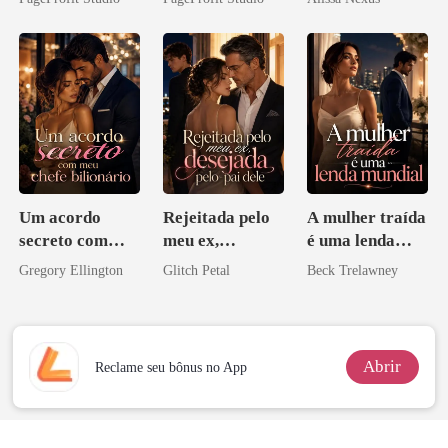
Bilionário
eu a deixei
Inimigo Dele
Um acordo
Rejeitada pelo
A mulher traída
secreto com
meu ex,
é uma lenda
meu chefe
desejada pelo
mundial
Gregory Ellington
Glitch Petal
Beck Trelawney
bilionário
pai dele
Abrir
Reclame seu bônus no App