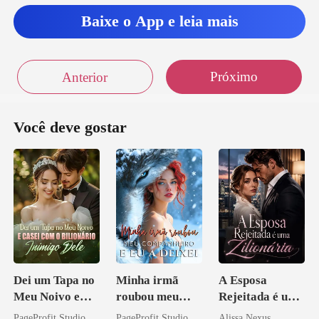
Baixe o App e leia mais
Próximo
Anterior
Você deve gostar
Dei um Tapa no
Minha irmã
A Esposa
Meu Noivo e
roubou meu
Rejeitada é uma
Casei com o
companheiro e
Zilionária
PageProfit Studio
PageProfit Studio
Alissa Nexus