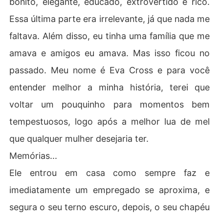
bonito, elegante, educado, extrovertido e rico.
cia da cidade grande. Porém, criar duas meninas sem u
Essa última parte era irrelevante, já que nada me
ma mãe por perto não será nada fácil. 

Ele precisa de ajuda e não sabe nem por onde começar.

faltava. Além disso, eu tinha uma família que me
amava e amigos eu amava. Mas isso ficou no
✓ Um amor intenso espera por vocês nessa estreita est
rada de barro.
passado. Meu nome é Eva Cross e para você
entender melhor a minha história, terei que
voltar um pouquinho para momentos bem
tempestuosos, logo após a melhor lua de mel
que qualquer mulher desejaria ter.
Memórias...
Ele entrou em casa como sempre faz e
imediatamente um empregado se aproxima, e
segura o seu terno escuro, depois, o seu chapéu