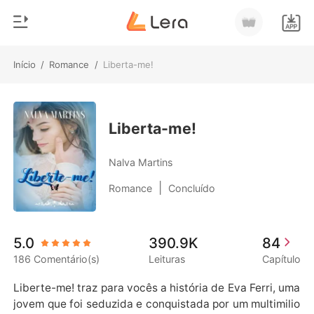
Início
/
Romance
/
Liberta-me!
0
Início
Loja
Gênero
Liberta-me!
Moderno
Histórico
Nalva Martins
Lobisomem
|
Romance
Concluído
Sair
Contos
Romance
Baixar App
5.0
390.9K
84
Bilionários
186 Comentário(s)
Leituras
Capítulo
Ranking
Liberte-me! traz para vocês a história de Eva Ferri, uma 
jovem que foi seduzida e conquistada por um multimilio