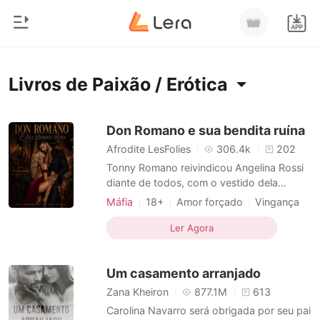
0
Início
Livros de Paixão / Erótica
Loja
Gênero
Don Romano e sua bendita ruína
Afrodite LesFolies
306.4k
202
Moderno
Histórico
Tonny Romano reivindicou Angelina Rossi
Lobisomem
diante de todos, com o vestido dela
manchado de sangue. O casamento
Sair
Contos
Máfia
18+
Amor forçado
Vingança
deveria encerrar uma antiga guerra entre
Máfia
Paixão / Erótica
Romance
suas famílias. O que Tonny não sabia era
Ler Agora
Arrogante / Dominante
Baixar App
que, por trás da aparência delicada,
Bilionários
Angelina havia sido treinada para destruí-
Um casamento arranjado
lo. Obrigados a dividir o mes
Ranking
Zana Kheiron
877.1M
613
Carolina Navarro será obrigada por seu pai