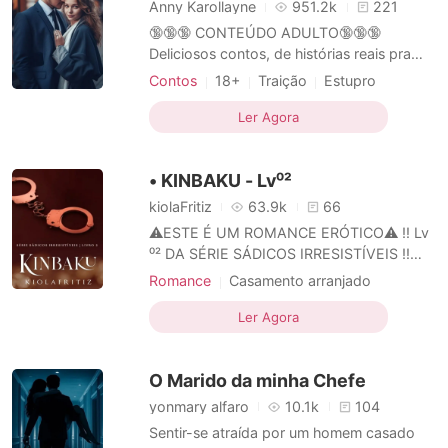
Anny Karollayne
951.2k
221
🔞🔞🔞 CONTEÚDO ADULTO🔞🔞🔞
Deliciosos contos, de histórias reais pra
você ler e se inspirar pra fazer com seu
Contos
18+
Traição
Estupro
parceiro ou parceira, e até mesmo
Escravos sexuais
Homossexual
sozinha(o). São relatos enviados por
Ler Agora
S.M.
Paixão / Erótica
leitoras, com nomes alterados. 🔞
Arrogante / Dominante
ATENÇÃO🔞 CONTÉM DE TUDO DESDE
• KINBAKU - Lv⁰²
DE INCESTOS A TRAIÇÕES, NENHUMA
RELATO SERA DESCART
kiolaFritiz
63.9k
66
⚠️ESTE É UM ROMANCE ERÓTICO⚠️ ‼️ Lv
⁰² DA SÉRIE SÁDICOS IRRESISTÍVEIS ‼️
NESSE LIVRO CONTERÁ: Cenas de sexo
Romance
Casamento arranjado
explícito e torturas sexuais bem
Escravos sexuais
CEO
detalhadas. (Envolvendo Shibari & Wax
Ler Agora
Paixão / Erótica
Play) podendo ser agoniante a leitura.
Arrogante / Dominante
─━━━━━━ ˙ 益 ˙ ━━━━━━─ Duas família
O Marido da minha Chefe
renomadas da chinas se uniram em
matrimôn
yonmary alfaro
10.1k
104
Sentir-se atraída por um homem casado