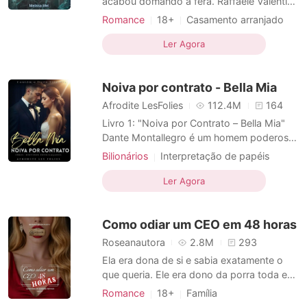
acabou domando a fera. Raffaele Valentini
é um rei sem misericórdia, um Don
Romance
18+
Casamento arranjado
implacável que governa com sangue e
Vingança
Máfia
Paixão / Erótica
medo. O poder corre em suas veias, e a
Ler Agora
Arrogante / Dominante
Urbano
lealdade se conquista com ferro e fogo.
Fraqueza? Ele não conhece. Amor? É uma
Noiva por contrato - Bella Mia
ameaça que não pode permitir.
Afrodite LesFolies
112.4M
164
Livro 1: "Noiva por Contrato – Bella Mia"
Dante Montallegro é um homem poderoso,
determinado e que para vencer está
Bilionários
Interpretação de papéis
disposto a tudo! Seu império ele conseguiu
Paixão / Erótica
através de muita ambição, sua vida
Ler Agora
Arrogante / Dominante
pessoal estava ligada completamente ao
seu trabalho. Mas em um imprevisto da
Como odiar um CEO em 48 horas
vida, ele jogou e apostou alt
Roseanautora
2.8M
293
Ela era dona de si e sabia exatamente o
que queria. Ele era dono da porra toda e
achava que podia qualquer coisa. Ela tinha
Romance
18+
Família
algo que ele queria, mas não sabia. Ele