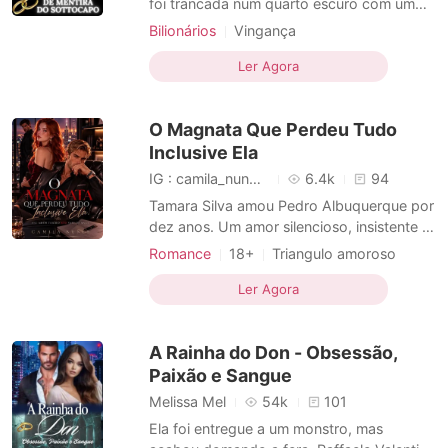
foi trancada num quarto escuro com um
brutamontes que pretendia tirar a sua
Bilionários
Vingança
inocência. Desesperada, a garota
Casamento após um curto namoro
conseguiu se desvencilhar e fugir pela
Ler Agora
CEO
Máfia
Encantadora
janela. Em busca de ajuda, ela segurou o
Paixão / Erótica
vestido rasgado enquanto corria pelas
O Magnata Que Perdeu Tudo
ruas durante a noite fria. No
Arrogante / Dominante
Inclusive Ela
IG : camila_nuness2
6.4k
94
Tamara Silva amou Pedro Albuquerque por
dez anos. Um amor silencioso, insistente e
solitário. Durante todo esse tempo, ela
Romance
18+
Triangulo amoroso
acreditou que paciência, lealdade e
Casamento após um curto namoro
entrega seriam suficientes para ser
Ler Agora
CEO
Encantadora
Paixão / Erótica
escolhida. Nunca foram. Para Pedro,
Arrogante / Dominante
Urbano
Tamara sempre foi conveniente. Uma
A Rainha do Don - Obsessão,
presença constante, fácil de cont
Romance
Bilionário
Paixão e Sangue
Melissa Mel
54k
101
Ela foi entregue a um monstro, mas