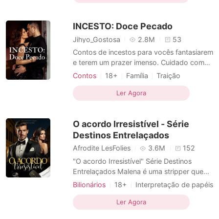
Arrogante / Dominante
vida, se depara com uma chocante
Heroína incrível
Local de trabalho
revelação: talvez por anos tenha sido
INCESTO: Doce Pecado
enganada por ele e sua melhor amiga, uma
das p
Jihyo_Gostosa
2.8M
53
Contos de incestos para vocês fantasiarem
e terem um prazer imenso. Cuidado com
suas calcinhas ou cuecas. Aproveitem e
Contos
18+
Família
Traição
tenham uma boa fantasia, cuidado para
Relacionamento secreto
Homossexual
não terem problemas com as mãos. Obs:
Ler Agora
Gênios
Sortuda
Paixão / Erótica
Quem não curte contos de incestos, eu
recomendo que não leiam.
O acordo Irresistível - Série
Destinos Entrelaçados
Afrodite LesFolies
3.6M
152
"O acordo Irresistível" Série Destinos
Entrelaçados Malena é uma stripper que
luta para manter sua família, até que
Bilionários
18+
Interpretação de papéis
Lorenzo Moretti, um poderoso e
Amor em fuga
CEO
Paixão / Erótica
enigmático bilionário, lhe propõe um
Ler Agora
Arrogante / Dominante
contrato irrecusável, em um acordo que