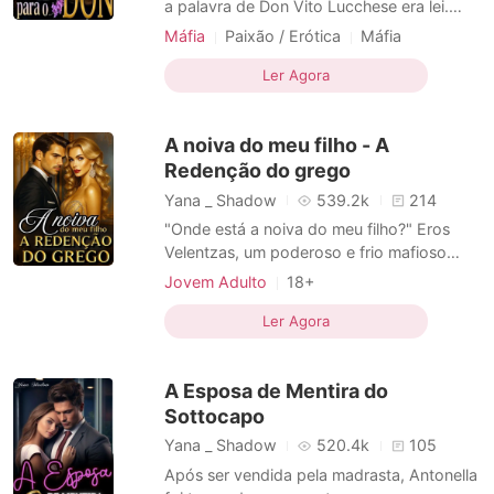
a palavra de Don Vito Lucchese era lei.
Entregue como pagamento de uma dívida,
Máfia
Paixão / Erótica
Máfia
Juliette foi levada para a casa de um
Amor proibido
Diferença de Idade
homem vinte anos mais velho - um mafioso
Ler Agora
Protagonista feminina
Bebê
marcado por cicatrizes, traumas e uma
Fuga com o bebê
reputação mortal. Juliette jurou que nunca
A noiva do meu filho - A
permitiria que home
Amor a primeira vista
Gangsters
Redenção do grego
Máfia em dívida
Yana _ Shadow
539.2k
214
"Onde está a noiva do meu filho?" Eros
Velentzas, um poderoso e frio mafioso
grego, vociferou. A mandíbula estava
Jovem Adulto
18+
apertada quando ele voltou a focar na
Casamento arranjado
Traição
Lolita
jovem que estava entrando. Giovanna
Ler Agora
Máfia
Charmoso
Paixão / Erótica
Harrison movimentou os cabelos
Arrogante / Dominante
platinados para trás e elevou o rosto com
A Esposa de Mentira do
traços delicados. Como Eros poderia e
Sottocapo
Yana _ Shadow
520.4k
105
Após ser vendida pela madrasta, Antonella