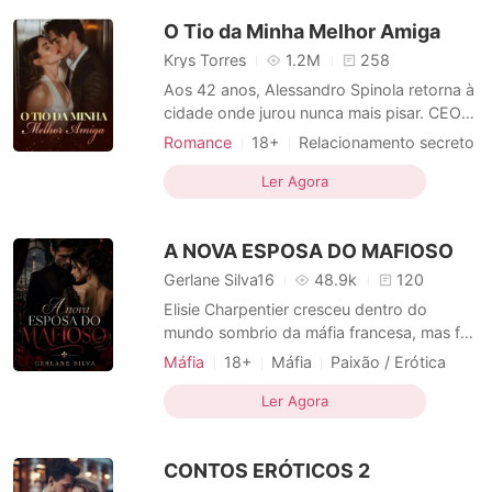
pode mudar suas vidas. O que parecia uma
O Tio da Minha Melhor Amiga
solução simples logo se transforma
Krys Torres
1.2M
258
Aos 42 anos, Alessandro Spinola retorna à
cidade onde jurou nunca mais pisar. CEO
de um império construído à própria
Romance
18+
Relacionamento secreto
sombra, ele carrega no peito a dor da
CEO
Charmoso
Paixão / Erótica
perda do irmão gêmeo e a inesperada
Ler Agora
Arrogante / Dominante
Urbano
responsabilidade de criar sua jovem
sobrinha, Caterina, uma adolescente que
A NOVA ESPOSA DO MAFIOSO
ele mal conhece. O que Alessandro
Gerlane Silva16
48.9k
120
Elisie Charpentier cresceu dentro do
mundo sombrio da máfia francesa, mas foi
treinada a sorrir, calar e obedecer. Órfã
Máfia
18+
Máfia
Paixão / Erótica
desde jovem, herdou uma fortuna e um
Arrogante / Dominante
Urbano
marido manipulador que a manteve sob
Ler Agora
Máfia
Esposa substituta
Corajosos
rédeas curtas, até ela descobrir que estava
Sequestro
Máfia em dívida
sendo traída com ninguém menos do que a
CONTOS ERÓTICOS 2
esposa do Don mais tem