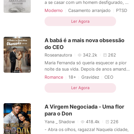
Contos Curtos
a se casar com um homem desfigurado, a
fim de salvar a família da ruína. Máximo
Moderno
Casamento arranjado
PTSD
Castillo tinha tudo o que qualquer um
CEO
Máfia
Charmoso
poderia querer, até que um acidente de
Ler Agora
Paixão / Erótica
avião destruiu seu corpo, sua alma, seu
Arrogante / Dominante
relacionamento, tornando-o amargurado.
A babá é a mais nova obsessão
Mas ele precisa de
do CEO
Roseanautora
342.2k
262
Maria Fernanda só queria esquecer a pior
noite da sua vida. Depois de anos amando
o melhor amigo em silêncio, ela descobre -
Romance
18+
Gravidez
CEO
em público - que o pedido de casamento
Azarada
Paixão / Erótica
não era para ela. Ferida, furiosa e decidida
Ler Agora
Local de trabalho
Bilionário
a virar a página, aceita ir para uma boate
Bebê adorável
Arrogante
Tentação
de elite e acaba vivendo uma noite intensa
A Virgem Negociada - Uma flor
com u
para o Don
Yana _ Shadow
418.4k
226
- Abra os olhos, ragazza! Naquela cidade,