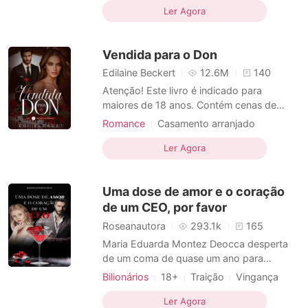
Casamento arranjado
Vingança
tinha o que ela sempre sonhou, mas não
Ler Agora
CEO
Encantadora
Paixão / Erótica
fazia ideia de como conseguir. Ela mentiu
Arrogante / Dominante
Urbano
por amor. Ele não perdoava ninguém. Ela o
Vendida para o Don
odiou desde a
Edilaine Beckert
12.6M
140
Atenção! Este livro é indicado para
maiores de 18 anos. Contém cenas de
sexo explícito e cenas fortes que podem
Romance
Casamento arranjado
conter gatilhos e ser considerado dark-
Amor forçado
Máfia
Playboy
romance. Don Antony já está cansado de
Ler Agora
Paixão / Erótica
se negar ao casamento. Porém, já assumiu
Arrogante / Dominante
o lugar de Don Pablo, o seu pai, e precisa
Uma dose de amor e o coração
escolher uma virg
de um CEO, por favor
Roseanautora
293.1k
165
Maria Eduarda Montez Deocca desperta
de um coma de quase um ano para
descobrir que foi abandonada por todos
Bilionários
18+
Traição
Vingança
durante este tempo. Determinada a
CEO
Encantadora
Paixão / Erótica
surpreender o marido, a quem dedicou sua
Ler Agora