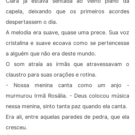
Clara já estava sentada ao velho piano da
ior foi um arranjo de conveniências familiares.

capela, deixando que os primeiros acordes
Enquanto Maria Clara transforma a vida da família Alen
despertassem o dia.
castro, um segredo começa a emergir:

A melodia era suave, quase uma prece. Sua voz
A morte da antiga condessa não foi tão simples quanto
cristalina e suave ecoava como se pertencesse
a alguém que não era deste mundo.
O som atraía as irmãs que atravessavam o
claustro para suas orações e rotina.
- Nossa menina canta como um anjo -
murmurou Irmã Rosália. - Deus colocou música
nessa menina, sinto tanta paz quando ela canta.
Era ali, entre aquelas paredes de pedra, que ela
cresceu.