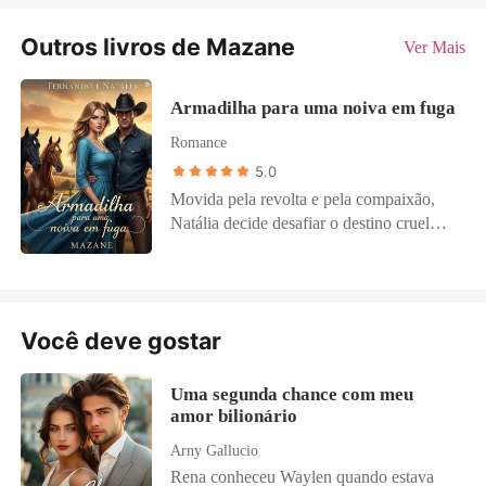
Outros livros de Mazane
Ver Mais
Armadilha para uma noiva em fuga
Romance
5.0
Movida pela revolta e pela compaixão,
Natália decide desafiar o destino cruel
reservado à sua amiga, uma jovem prestes
a ser obrigada a se casar com seu tutor,
Fernando Alcântara de Albuquerque, um
homem mais velho, autoritário e temido
Você deve gostar
por sua frieza e insensibilidade. Para
salvá-la, Natália toma uma decisão
ousada: assumir a identidade da amiga e
Uma segunda chance com meu
embarcar em uma viagem rumo a uma
amor bilionário
fazenda isolada no coração do Mato
Arny Gallucio
Grosso, onde o casamento aconteceria. O
Rena conheceu Waylen quando estava
plano parecia simples, enganar Carlos, o