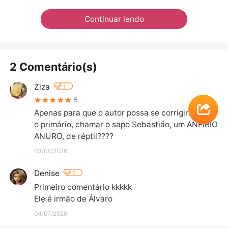
Continuar lendo
2 Comentário(s)
Ziza
1
5
Apenas para que o autor possa se corrigir: um err
o primário, chamar o sapo Sebastião, um ANFÍBIO 
ANURO, de réptil????
03/08/2026
Denise
0
Primeiro comentário kkkkk

Ele é irmão de Álvaro
04/07/2026