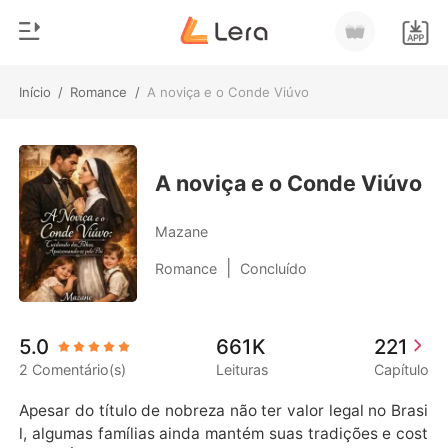
Início
/
Romance
/
A noviça e o Conde Viúvo
0
Início
Loja
Gênero
A noviça e o Conde Viúvo
Moderno
Histórico
Mazane
Lobisomem
|
Romance
Concluído
Sair
Contos
Romance
Baixar App
5.0
661K
221
Bilionários
2 Comentário(s)
Leituras
Capítulo
Ranking
Apesar do título de nobreza não ter valor legal no Brasi
l, algumas famílias ainda mantém suas tradições e cost