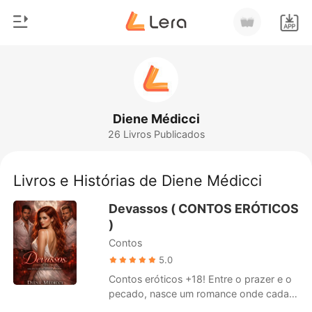
0
Início
Loja
Gênero
Diene Médicci
26 Livros Publicados
Moderno
Histórico
Lobisomem
Livros e Histórias de Diene Médicci
Sair
Contos
Devassos ( CONTOS ERÓTICOS
Romance
)
Baixar App
Contos
Bilionários
5.0
Ranking
Contos eróticos +18! Entre o prazer e o
pecado, nasce um romance onde cada
desejo é uma tentação e cada toque,