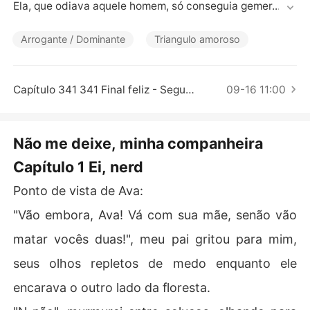
Contos Curtos
Ela, que odiava aquele homem, só conseguia gemer.

As mãos do homem percorreram todo o corpo dela.

Arrogante / Dominante
Triangulo amoroso
Ela engasgou quando ele começou a abrir o zíper de se
u vestido. Em segundos, ela ficou com as costas e a cin
Capítulo 341 341 Final feliz - Segunda parte
09-16 11:00
tura nuas.

"Não me toque... hummm!"

Não me deixe, minha companheira
Capítulo 1 Ei, nerd
O homem moveu os dedos sobre as costas nuas dela e
nquanto ela pressionava sua cabeça contra um travess
Ponto de vista de Ava:
eiro, os toques causando arrepios na sua espinha.

"Vão embora, Ava! Vá com sua mãe, senão vão
"Eu vou fazer você esquecer dos toques, beijos e tudo
matar vocês duas!", meu pai gritou para mim,
 mais dele. Toda vez que você tocar outro homem, tudo
 o que conseguirá pensar será em mim."

seus olhos repletos de medo enquanto ele
encarava o outro lado da floresta.
----
