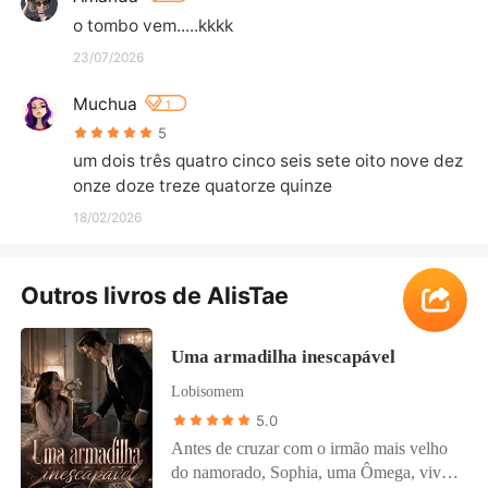
o tombo vem.....kkkk
23/07/2026
Muchua
1
5
um dois três quatro cinco seis sete oito nove dez 
onze doze treze quatorze quinze
18/02/2026
Outros livros de AlisTae
Ver Mais
Uma armadilha inescapável
Lobisomem
5.0
Antes de cruzar com o irmão mais velho
do namorado, Sophia, uma Ômega, vivia