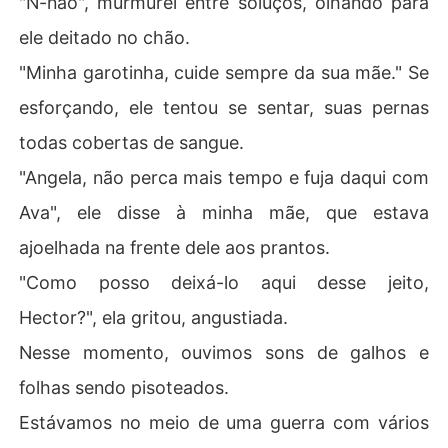
"N-não", murmurei entre soluços, olhando para
Ava Adler era uma ômega nerd. Os outros zombavam d
ele deitado no chão.
ela porque achavam que ela era feia e pouco atraente.
 Ela amava secretamente um bad boy, Ian Dawson, o fu
"Minha garotinha, cuide sempre da sua mãe." Se
turo Alfa de uma matilha.

esforçando, ele tentou se sentar, suas pernas
Porém, Ian não se importava com regras ou leis e só gos
todas cobertas de sangue.
tava de flertar com garotas. 

"Angela, não perca mais tempo e fuja daqui com
Ava não sabia da arrogância de Ian até que seu destino
Ava", ele disse à minha mãe, que estava
 se entrelaçou com o do jovem, que a negligenciou e a
ajoelhada na frente dele aos prantos.
 machucou profundamente.

"Como posso deixá-lo aqui desse jeito,
O que aconteceria quando Ava se tornasse uma beldad
Hector?", ela gritou, angustiada.
e capaz de conquistar qualquer garoto? Ao vê-la, Ian se 
arrependeria de suas decisões?

Nesse momento, ouvimos sons de galhos e
folhas sendo pisoteados.
E se ela tivesse uma identidade secreta que ele ainda n
ão tivesse descoberto? E se a situação mudasse e Ian i
Estávamos no meio de uma guerra com vários