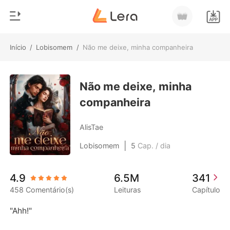
Início
/
Lobisomem
/
Não me deixe, minha companheira
0
Início
Loja
Não me deixe, minha
Gênero
companheira
Moderno
Histórico
Lobisomem
AlisTae
Sair
Contos
|
Lobisomem
5
Cap. / dia
Romance
Baixar App
4.9
6.5M
341
Bilionários
458 Comentário(s)
Leituras
Capítulo
Ranking
"Ahh!"
