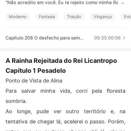
Contos Curtos
"Não acredito em você. Eu te rejeito como minha Rainh
a e te condeno à morte."

Moderno
Fantasia
Traição
Vingança
Enc
Alina estava vivendo fora de sua matilha há cinco anos. 
Seus pais nunca tentaram entrar em contato com ela, s
empre a ignorando. Sua melhor amiga a convenceu a vo
Capítulo 208 O desfecho para sempre juntos
05-25 00:06
ltar para a matilha e ela concordou. 

Porém, ela nunca imaginou o que estava esperando por
A Rainha Rejeitada do Rei Licantropo
 ela lá e nunca pensou que encontraria seu companheir
Capítulo 1 Pesadelo
o. Além de precisar enfrentar traições de todos os lado
s, ela ainda tinha que pagar por um crime que nunca co
Ponto de Vista de Alina
meteu. 

Para salvar minha vida, corri pela floresta
Aaron Robertson era o rei dos licantropos, um rei muito
sombria.
 dominante e poderoso que não apenas governava os li
cantropos, mas também outras hierarquias de lobisome
Ao longe, pude ver outro território e, na
ns. 

tentativa de chegar lá, acelerei o passo. Porém,
Todos tinham medo dos licantropos, e ele era o rei dele