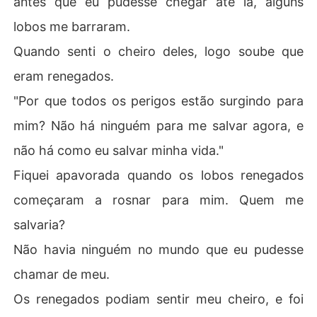
antes que eu pudesse chegar até lá, alguns
s. 

lobos me barraram.
Mas quem poderia imaginar que a companheira dele era 
Quando senti o cheiro deles, logo soube que
apenas uma simples Ômega, sem habilidades especiais
eram renegados.
 nem força? 

"Por que todos os perigos estão surgindo para
Ele a chamava de fraca o tempo todo, mas mal sabia qu
mim? Não há ninguém para me salvar agora, e
e sua fraca Ômega lhe daria a maior traição de sua vid
a, pela qual ele teria que dar a ela a sentença de morte.
não há como eu salvar minha vida."
Fiquei apavorada quando os lobos renegados
começaram a rosnar para mim. Quem me
salvaria?
Não havia ninguém no mundo que eu pudesse
chamar de meu.
Os renegados podiam sentir meu cheiro, e foi