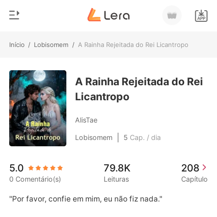
Início
/
Lobisomem
/
A Rainha Rejeitada do Rei Licantropo
0
Início
Loja
A Rainha Rejeitada do Rei
Gênero
Licantropo
Moderno
Histórico
Lobisomem
AlisTae
Sair
Contos
|
Lobisomem
5
Cap. / dia
Romance
Baixar App
5.0
79.8K
208
Bilionários
0 Comentário(s)
Leituras
Capítulo
Ranking
"Por favor, confie em mim, eu não fiz nada."
