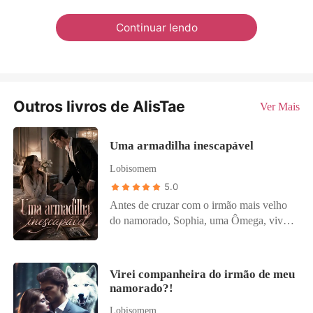
Continuar lendo
Outros livros de AlisTae
Ver Mais
Uma armadilha inescapável
Lobisomem
5.0
Antes de cruzar com o irmão mais velho
do namorado, Sophia, uma Ômega, vivia
num mundo sem sobressaltos. Na
Alcateia Sombra Noturna, existia uma lei
perigosa: se o líder Alfa rejeitasse sua
Virei companheira do irmão de meu
companheira, ele perderia seu cargo.
namorado?!
Essa regra, que deveria proteger uniões,
Lobisomem
virou uma armadilha para Sophia. Afinal,