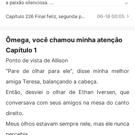
Contos Curtos
a paixão silenciosa. 

No entanto, Ethan nem olhava para ela e, movido pela a
Capítulo 226 Final feliz, segunda parte
06-18 00:05
rrogância típica de sua posição, tratava a ideia de ter u
ma Ômega frágil como companheira com desprezo. 

Ômega, você chamou minha atenção
Ryan Iversen, primo de Ethan e o legítimo herdeiro da m
Capítulo 1
atilha, era um Alfa playboy que não se importava com o
 poder. 

Ponto de vista de Allison
"Pare de olhar para ele", disse minha melhor
Quando ele voltou do exterior, não conseguiu desviar o
 olhar de uma mulher.
amiga Teresa, balançando a cabeça.
Então, desviei o olhar de Ethan Iversen, que
conversava com seus amigos na mesa do canto
direito.
Meus olhos estavam sempre nele, mas ele nunca
percebia.