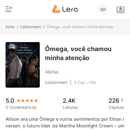
Início
/
Lobisomem
/
Ômega, você chamou minha atenção
0
Início
Loja
Ômega, você chamou
Gênero
minha atenção
Moderno
Histórico
Lobisomem
AlisTae
Sair
Contos
|
Lobisomem
1
Cap. / dia
Romance
Baixar App
5.0
2.4K
226
Bilionários
0 Comentário(s)
Leituras
Capítulo
Ranking
Allison era uma Ômega e nutria sentimentos por Ethan I
versen, o futuro líder da Matilha Moonlight Crown - um