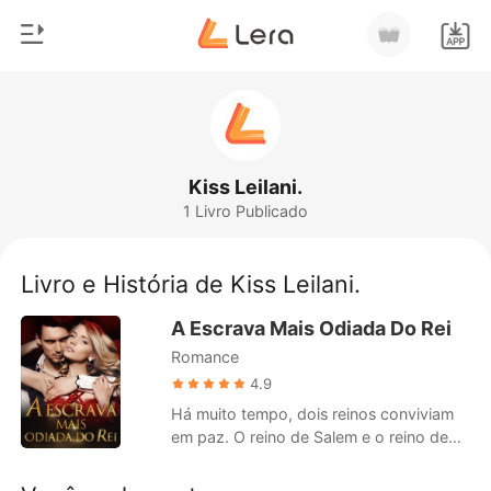
0
Início
Loja
Gênero
Kiss Leilani.
1 Livro Publicado
Moderno
Histórico
Lobisomem
Livro e História de Kiss Leilani.
Sair
Contos
A Escrava Mais Odiada Do Rei
Romance
Romance
Baixar App
Bilionários
4.9
Há muito tempo, dois reinos conviviam
Ranking
em paz. O reino de Salem e o reino de
Mombana... Tudo correu bem até o dia
em que faleceu o rei de Mombana e um