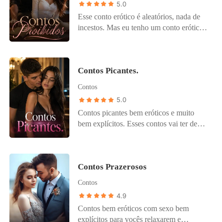
5.0
Esse conto erótico é aleatórios, nada de
incestos. Mas eu tenho um conto erótico
de incesto, quem quiser ler é só colocar o
nome INCESTO:Contos Eróticos, que
vai aparecer. ------------------------------------
Contos Picantes.
--------------------------------------------
Contos eróticos bem explícito para vocês
Contos
fantasiarem e relaxerem um pouco.
5.0
Contos com cenas bem quentes e
Contos picantes bem eróticos e muito
excitantes para vocês, eu espero que
bem explícitos. Esses contos vai ter de
gostem. Cuidado para não cansar as mãos
tudo, mas com muito sexo maravilhosos e
de tento se tocar. Curtam bastante e com
bem excitantes para vocês. Espero que
moderação.
gostem de mais um conto eróticos meus.
Contos Prazerosos
Aproveitem com moderação e tenham
uma boa fantasia.
Contos
4.9
Contos bem eróticos com sexo bem
explícitos para vocês relaxarem e