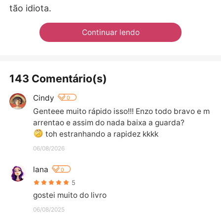
tão idiota.
Continuar lendo
143 Comentário(s)
Cindy
0
Genteee muito rápido isso!!! Enzo todo bravo e m
arrentao e assim do nada baixa a guarda?
 toh estranhando a rapidez kkkk
06/08/2026
lana
0
5
gostei muito do livro
06/08/2025