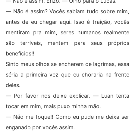
― Não é assim, Enzo. ― Olho para o Lucas.
― Não é assim? Vocês sabiam tudo sobre mim,
A história contém incesto e sexo bem explicito, quem nã
o gosta, não leiam.
antes de eu chegar aqui. Isso é traição, vocês
mentiram pra mim, seres humanos realmente
são terríveis, mentem para seus próprios
benefícios!!
Sinto meus olhos se encherem de lagrimas, essa
séria a primeira vez que eu choraria na frente
deles.
― Por favor nos deixe explicar. ― Luan tenta
tocar em mim, mais puxo minha mão.
― Não me toque!! Como eu pude me deixa ser
enganado por vocês assim.