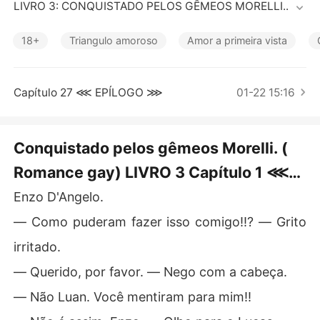
Contos Curtos
LIVRO 3: CONQUISTADO PELOS GÊMEOS MORELLI.

----------------------------------------------------------
18+
Triangulo amoroso
Amor a primeira vista
-------------------------

― Vamos fazer um acordo. ― Franzo a testa.

Capítulo 27 ⋘ EPÍLOGO ⋙
01-22 15:16
― Que acordo? ― Pergunto puxando meu pulso da sua
 mão e cruzo os braços.

Conquistado pelos gêmeos Morelli. (
Romance gay) LIVRO 3 Capítulo 1 ⋘
― Nos deixe tentar lhe conquistar até o dia que você fo
r embora. ― Olho para ele surpreso.

PRÓLOGO ⋙
Enzo D'Angelo.
― Me conquistar? ― Os dois acenam. ― Porque? Você
― Como puderam fazer isso comigo!!? ― Grito
s podem ter qualquer pessoa.

irritado.
― Mais queremos você, Enzo. ― Os dois dizem unísson
― Querido, por favor. ― Nego com a cabeça.
o me olhando.

― Não Luan. Você mentiram para mim!!
Eles estão falando sério?
