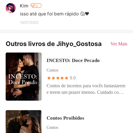
Kim
0
isso até que foi bem rápido 🤔❤
16/07/2025
Outros livros de Jihyo_Gostosa
Ver Mais
INCESTO: Doce Pecado
Contos
5.0
Contos de incestos para vocês fantasiarem
e terem um prazer imenso. Cuidado com
suas calcinhas ou cuecas. Aproveitem e
tenham uma boa fantasia, cuidado para
não terem problemas com as mãos. Obs:
Contos Proibidos
Quem não curte contos de incestos, eu
recomendo que não leiam.
Contos