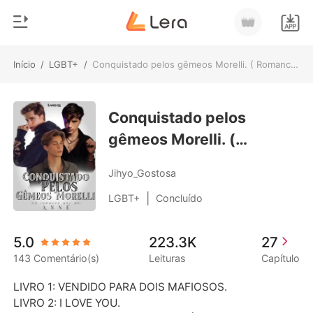
Início
/
LGBT+
/
Conquistado pelos gêmeos Morelli. ( Romance gay) LIVRO 3
0
Início
Loja
Conquistado pelos
Gênero
gêmeos Morelli. (
Moderno
Histórico
Romance gay) LIVRO 3
Lobisomem
Jihyo_Gostosa
Sair
Contos
|
LGBT+
Concluído
Romance
Baixar App
5.0
223.3K
27
Bilionários
143 Comentário(s)
Leituras
Capítulo
Ranking
LIVRO 1: VENDIDO PARA DOIS MAFIOSOS.

LIVRO 2: I LOVE YOU.
