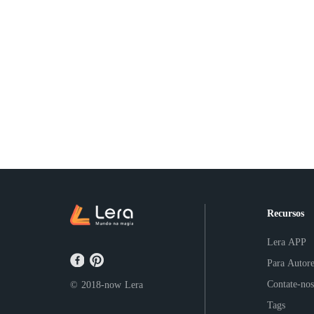
Recursos
Lera APP
Para Autore
Contate-nos
© 2018-now
Lera
Tags