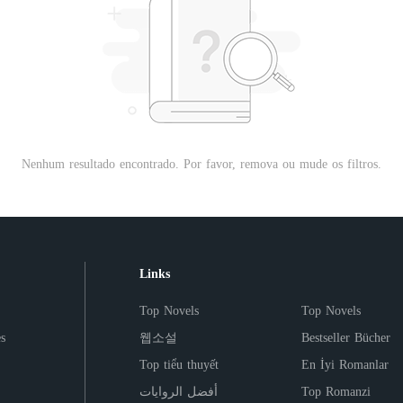
Nenhum resultado encontrado. Por favor, remova ou mude os filtros.
Links
Top Novels
Top Novels
s
웹소설
Bestseller Bücher
Top tiểu thuyết
En İyi Romanlar
أفضل الروايات
Top Romanzi