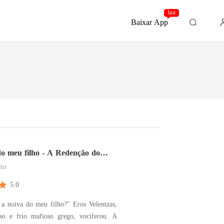
hot
Baixar App
do meu filho - A Redenção do
to
5.0
 a noiva do meu filho?" Eros Velentzas,
o e frio mafioso grego, vociferou. A