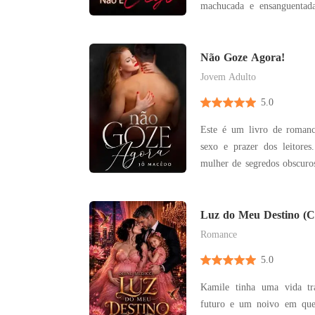
machucada e ensanguentad
ouvir a ordem de seu marido. O casal nunca
consumado o casamento e
filhos. Era por isso que
Não Goze Agora!
acusou de ser estéril.
Jovem Adulto
5.0
Este é um livro de roman
sexo e prazer dos leitores. Clare Baycker é u
mulher de segredos obscuros
los. Muda-se para Nova
objetivo claro. Sua carreira! É contratada em 
empresa de publicidade de p
Luz do Meu Destino
CONTRATO COM O 
e junto
Romance
5.0
Kamile tinha uma vida tr
futuro e um noivo em que