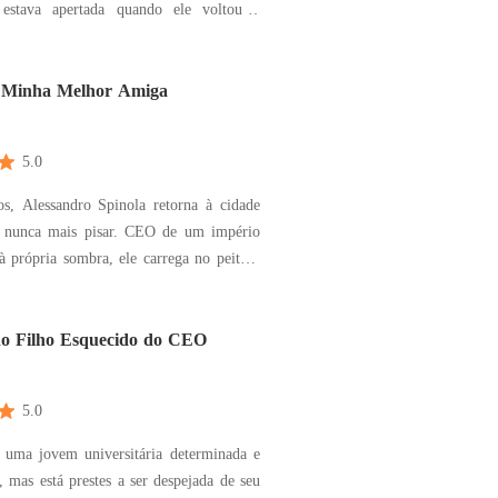
 estava apertada quando ele voltou a
vem que estava entrando. Giovanna
ovimentou os cabelos platinados para
ou o rosto com traços delicados. Como
 Minha Melhor Amiga
a e
5.0
s, Alessandro Spinola retorna à cidade
 nunca mais pisar. CEO de um império
à própria sombra, ele carrega no peito a
rda do irmão gêmeo e a inesperada
ilidade de criar sua jovem sobrinha,
uma adolescente que ele mal conhece. O
o Filho Esquecido do CEO
ndro
5.0
é uma jovem universitária determinada e
, mas está prestes a ser despejada de seu