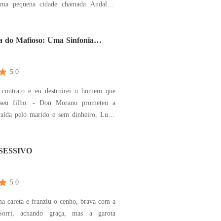
ma pequena cidade chamada Andaluz,
lacionamento fracassado que a deixou
 Movida pela necessidade de escapar de
o doloroso, ela aceita o convite de sua
a do Mafioso: Uma Sinfonia
5.0
 contrato e eu destruirei o homem que
seu filho. - Don Morano prometeu a
raída pelo marido e sem dinheiro, Luísa
guarda do seu bem mais precioso.
a, ela não tinha como lutar. Até que o
máfia cruzou o seu caminho com uma
SESSIVO
recusável e
5.0
a careta e franziu o cenho, brava com a
 Sorri, achando graça, mas a garota