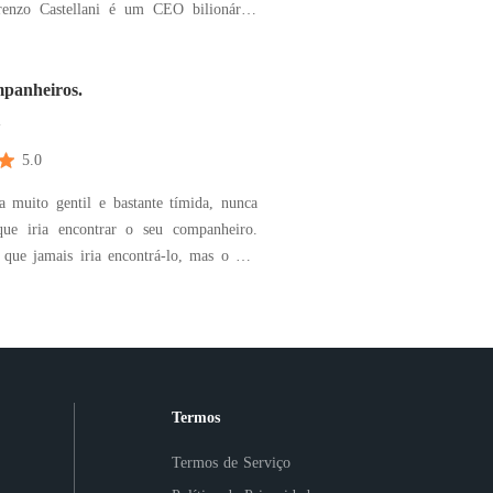
por ser frio, calculista e dono de um
z de fazer qualquer um se ajoelhar -
. Zara Nox, uma mulher que fugiu do
panheiros.
esconde
m
5.0
muito gentil e bastante tímida, nunca
ue iria encontrar o seu companheiro.
 que jamais iria encontrá-lo, mas o que
bia e nunca imaginou. É que o destino
arado para ela, não só um alfa, e sim,
ela não sabia que
Termos
Termos de Serviço