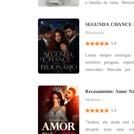
a família da ruína. Máximo Castillo tinha tudo o
que qualquer um poderi
acidente de avião destruiu 
relacionamento, tornando
SEGUNDA CHANCE 
BILIONÁRIO - SÉRI
precisa de
Bilionários
BILIONÁRIOS - PAR
5.0
Lunna sempre enxergou
território perigoso, rep
enterrados. Marcada por 
medos que remontam à infân
de um abismo. No entanto
surge Adam, um homem 
Recasamento: Amor N
disparar - mas que tem aver
Moderno
5.0
"Senhor, ela ainda está 
atropele mais uma vez?" "Sim." R