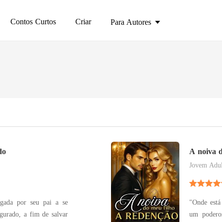
Contos Curtos
Criar
Para Autores
do
A noiva 
grego
Jovem Adul
igada por seu pai a se
"Onde está
urado, a fim de salvar
um poderos