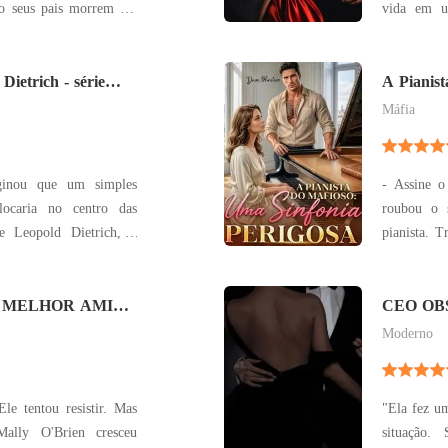
o seus pais morrem em
vida em u
nerável e perdida pelo
após um re
prometeu amá-la roubar
devastada.
ça, mas também sua
ietrich - série
seu passad
A Pianist
Perigosa
irmã, para
Máfia
aginou que um simples
- Assine o
locaria no centro das
roubou o 
e Leopold Dietrich, o
pianista. T
rogante de Los Angeles.
perdeu a 
nas uma campanha de
Desesperad
téis dele rapidamente se
 MELHOR AMIGO
chefe da 
CEO OB
 1.
proposta ir
Moderno
le tentou resistir. Mas
"Ela fez um
ally O'Brien cresceu
situação.