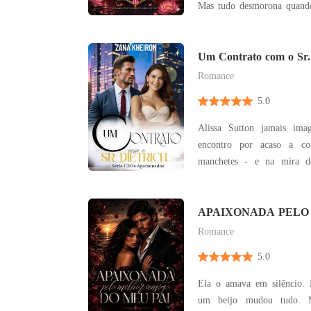
Mas tudo desmorona quand
um trágico acidente. Vul
luto, ela vê o homem que 
não apenas sua heran
Um Contrato com o Sr. D
CEOs Apaixonados
dignidade. Sem dinheiro, se
Romance
5.0
Alissa Sutton jamais im
encontro por acaso a co
manchetes - e na mira d
herdeiro mais cobiçado e ar
O que deveria ser ape
marketing para a rede de ho
APAIXONADA PELO
DO MEU PAI - PARTE
transforma em noites
Romance
5.0
Ela o amava em silêncio. E
um beijo mudou tudo. M