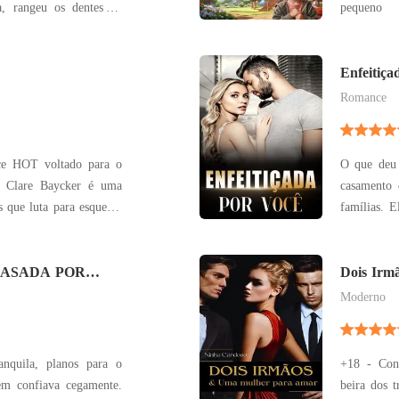
a, rangeu os dentes ao
pequeno 
 havia
emprego, 
, portanto, não tinha
em um sit
 a sogra de Rebecca a
candidatar. O trabalho é para cuidar de Felipe,
Enfeitiça
filho de As
Romance
ce HOT voltado para o
O que deu 
ma
casamento 
 que luta para esquece-
famílias. 
 York em busca de um
sua esposa
uma
sua vida. 
restígio como estagiária
 (CASADA POR
gelo. Só de
Dois Irm
VIÚVO)
q
Moderno
anquila, planos para o
+18 - Cont
m confiava cegamente.
beira dos t