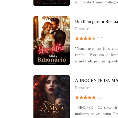
admirando Haniel Gallegh
seu pai. O que parecia um
transforma em um esc
reputações, separa famíl
Um filho para o Bilioná
sempre. Expulsa de casa e r
Romance
4.4
"Nunca terei um filho c
confio!" Esse era o lem
abandonada pelo pai quando
dedicar a vida a ajudar 
doente e, por isso, decidiu
Danika só não sabia que es
A INOCENTE DA MÁF
SÉRIE MULHERES 
vida para sem
Romance
5.0
SINOPSE Os cavalheiros não olham para as
mulheres noivas como Ras