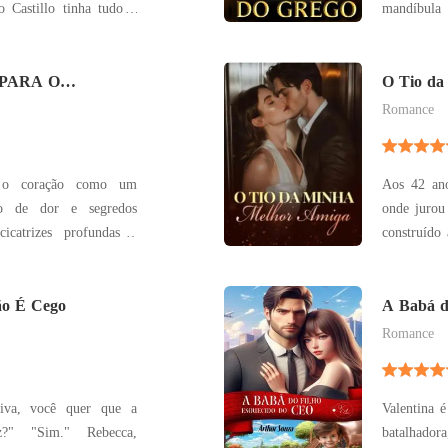
mandíbula
a querer, até que um
focar na jo
seu corpo, sua alma, seu
Harrison m
-o amargurado. Mas ele
PARA O
trás e elev
O Tio da
E AMORES DOS
Eros poderi
Romance
TE 1
 o coração como um
Aos 42 ano
leto de dor e segredos
onde jurou
cicatrizes profundas e
construído 
cia, ela se vê à beira
dor da pe
, em meio às sombras,
responsab
que faz seu coração
ão É Cego
Caterina, 
A Babá d
são
que Alessa
Romance
viva, você quer que a
Valentina 
ebecca,
batalhadora