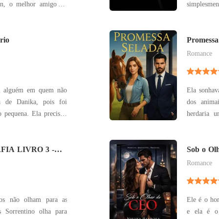
an, o melhor amigo de
simplesme
a paixão impossível se
Meus olho
ândalo que destrói
caminhav
ias e marca vidas para
rio
conforme 
Promessa
corpo e me
Romance
om alguém em quem não
Ela sonhav
a de Danika, pois foi
dos anima
 pequena. Ela precisou
herdaria 
a mãe a cuidar da avó
preço seria 
 ir par a cidade grande.
testamento
sa decisão mudaria sua
IA LIVRO 3 -
Monteiro, u
Sob o Ol
DA MÁFIA
Albuquerqu
Romance
Ele é o ho
 Sorrentino olha para
e ela é o