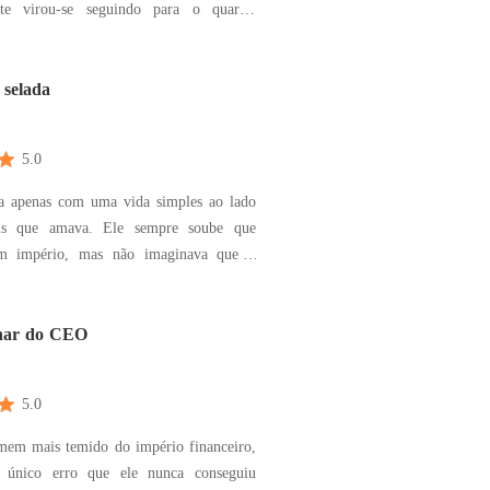
nte virou-se seguindo para o quarto.
s percorreram seu corpo enquanto ela
a apressada, sua bunda rebolando
andava. Senti um calor percorrer meu
 selada
u pau dar sinal
5.0
a apenas com uma vida simples ao lado
is que amava. Ele sempre soube que
um império, mas não imaginava que o
um casamento arranjado. Quando o
 do avô os une por obrigação, Isabela
ma veterinária de gênio forte, e Rafael
har do CEO
e, um he
5.0
mem mais temido do império financeiro,
 único erro que ele nunca conseguiu