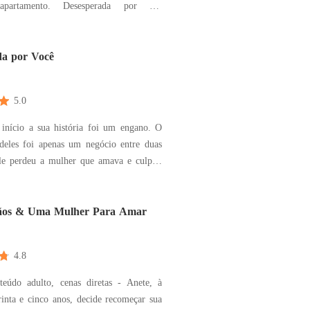
apartamento. Desesperada por um
ela se depara com um anúncio de babá
e e não pensa duas vezes antes de se
 o
da por Você
lan
5.0
início a sua história foi um engano. O
deles foi apenas um negócio entre duas
Ele perdeu a mulher que amava e culpou
. Ódio, raiva e desconfiança encheram
Mas nenhum deles agiu para quebrar o
pois de ela decidir partir, ele percebeu o
ãos & Uma Mulher Para Amar
4.8
eúdo adulto, cenas diretas - Anete, à
rinta e cinco anos, decide recomeçar sua