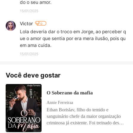
do o seu amor.
15/01/2025
Victor
0
Lola deveria dar o troco em Jorge, ao perceber q
ue o amor que sentia por era mera ilusão, pois qu
em ama cuida.
15/01/2025
Você deve gostar
O Soberano da mafia
Annie Ferreiraa
Ethan Borislav, filho do temido e
sanguinário chefe da maior organização
criminosa já existente. Foi treinado desde
criança para ser "O Soberano da máfia".