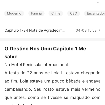
Contos Curtos
Para se vingar, ela se casou com o homem para tirar va
ntagem dele.

Moderno
Família
Crime
CEO
Encantador
"Enquanto eu estiver viva, eu ainda sou sua esposa lega
l, e vocês são apenas as amantes dele."

Capítulo 1784 Nota de Agradecimento
04-03 15:58
Ela permaneceu firme mesmo quando ele estava envolv
ido em escândalos com outras mulheres.

O Destino Nos Uniu Capítulo 1 Me
salve
Finalmente, ela fugiu depois de saber que ele a havia tr
aído novamente. Mas alguns anos depois, para sua surp
No Hotel Península Internacional.
resa, a vida a trouxe de volta para ele. O homem já tinh
a conseguido o que queria dela, mas ela não conseguia
A festa de 22 anos de Lola Li estava chegando
 entender por que ele ainda queria torturá-la e pertubá
ao fim. Lola estava um pouco bêbada e andava
-la.
cambaleando. Seu rosto estava mais vermelho
que antes, como se tivesse se maquiado com