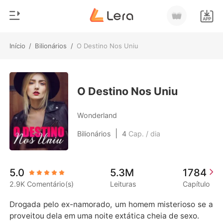
Início
/
Bilionários
/
O Destino Nos Uniu
0
Início
Loja
Gênero
O Destino Nos Uniu
Moderno
Histórico
Wonderland
Lobisomem
|
Bilionários
4
Cap. / dia
Sair
Contos
Romance
Baixar App
5.0
5.3M
1784
Bilionários
2.9K Comentário(s)
Leituras
Capítulo
Ranking
Drogada pelo ex-namorado, um homem misterioso se a
proveitou dela em uma noite extática cheia de sexo.
