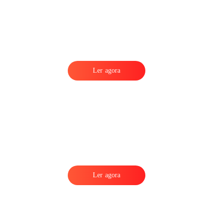
a
Ler agora
Ler agora
s