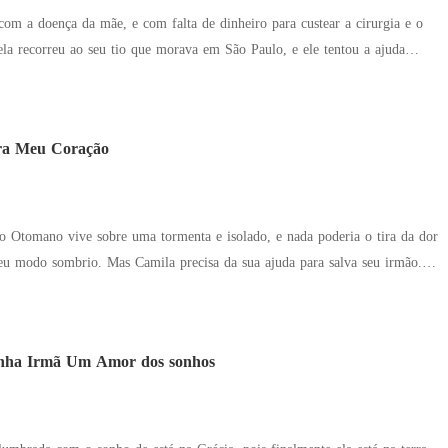
com a doença da mãe, e com falta de dinheiro para custear a cirurgia e o
 ela recorreu ao seu tio que morava em São Paulo, e ele tentou a ajuda
cuidar da mãe o quanto antes. A sorte estava do seu lado e era
om um homem poderoso estrangeiro, e o dinheiro para salvar sua mãe estaria
na sua conta, então Diana aceitou e foi para cama com Jacob Garcia
ra Meu Coração
ário de agropecuária dos Estados Unidos, mas nem ela sabia quem era ele, e
ealmente. Mas o destino faz eles se reencontrarem novamente, e o impacto da
nesquecível, fazendo assim um romance proibido acontecer.
Otomano vive sobre uma tormenta e isolado, e nada poderia o tira da dor
ecisa da sua ajuda para salva seu irmão.
úgio de Rodrigo e vai confronto-lo na fazenda Cavalo de fogo, e logo após
s explosivo, ele volta a sua vida de forma extremamente exigente com um
as sobre Camila, mas Rodrigo cair no seu próprio jogo, e terá que levar
ha Irmã Um Amor dos sonhos
 forçado pelas circunstâncias.