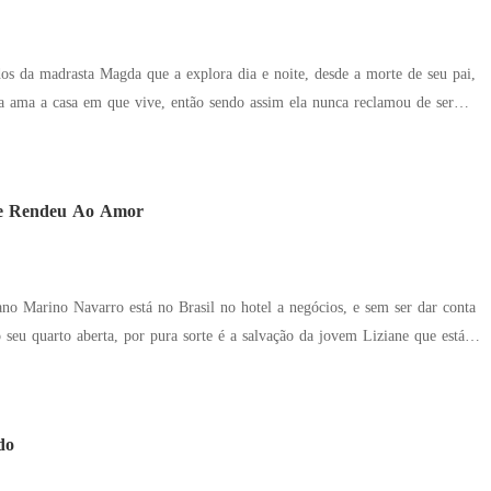
os da madrasta Magda que a explora dia e noite, desde a morte de seu pai,
a ama a casa em que vive, então sendo assim ela nunca reclamou de ser
eria muito dinheiro e por isso, a
vendendo Eveline juntamente com a casa que seria dela se a vida não fosse
e Rendeu Ao Amor
s por uma aposta entre amigos, e por isso comprou tudo que encontrou na
ais importante para ele foi a casa com a jovem Eveline, afinal ela o deixou
o irresistível entre eles. Mas sua recusa iminente atrevida foi o estopim que
 opção a não ser comprar a linda garota com a casa para assim dar vazão à
no Marino Navarro está no Brasil no hotel a negócios, e sem ser dar conta
mia.
 seu quarto aberta, por pura sorte é a salvação da jovem Liziane que está
sexualmente, pelo seu asqueroso padrasto. Com um encontro inusitado
s destinos cruzados com uma intensa noite de amor, mas logo cada um segue
a essa a expectativa. Porém, como o destino sempre tem seus caminhos e
do
 acabam se reencontrando depois na Itália na Sicília, onde uma descoberta irá
ziane acredita que Marino é casado, e o belo italiano terá bastante trabalho