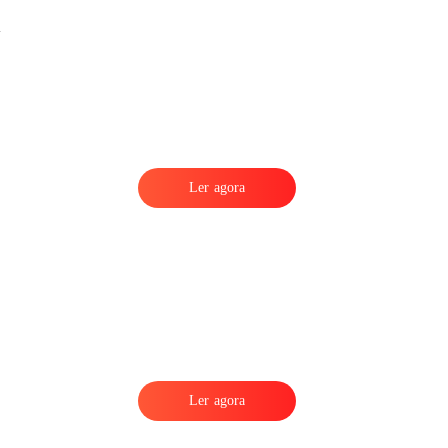
Ler agora
m
Ler agora