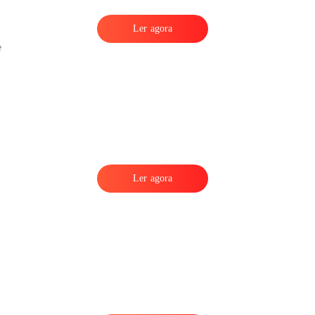
Ler agora
e
Ler agora