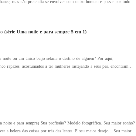
hance, mas não pretendia se envolver com outro homem e passar por tudo o
 clínica de fertilidade e
que um homem alto e extremamente bonito
e era seu por direito... o filho! Para Clive Jackson foi terrível
o (série Uma noite e para sempre 5 em 1)
nos, e ainda não conseguira se livrar da dor por completo. E como se já não
e já possuía, agora ele teria outros ainda maiores para enfrentar ao conhecer
 noite ou um único beijo selaria o destino de alguém? Por aqui,
o rapazes, acostumados a ter mulheres rastejando a seus pés, encontram
nvertem completamente os papéis!
profissão? Modelo fotográfica. Seu maior sonho?
 das coisas por trás das lentes. E seu maior desejo... Seu maior