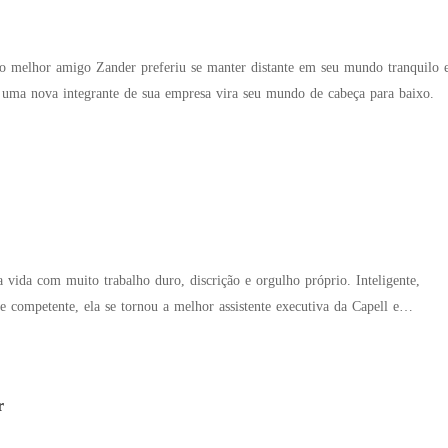
o melhor amigo Zander preferiu se manter distante em seu mundo tranquilo 
 uma nova integrante de sua empresa vira seu mundo de cabeça para baixo.
a vida com muito trabalho duro, discrição e orgulho próprio. Inteligente,
 competente, ela se tornou a melhor assistente executiva da Capell e
nica que não se deixava intimidar pelo temido CEO da empresa, Alexander
r e brilhante nos negócios, Alexander é conhecido como um homem
 enxerga sentimentos como fraqueza. Porém, sua imagem impecável começa a
r
metedoras e um boato devastador ameaçam derrubar sua reputação e colocar
onário, essencial para o futuro da empresa. Sem saída e pressionado pelo