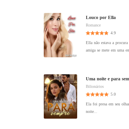
dois se vêem envolvidos 
que para mantê-las preci
Louco por Ella
Romance
4.9
Ella não estava a procur
amiga se mete em uma encr
Jones. Sexy e incrivelmen
mulher na sua vida.
Uma noite e para se
Bilionários
5.0
Ela foi presa em seu olh
noite...