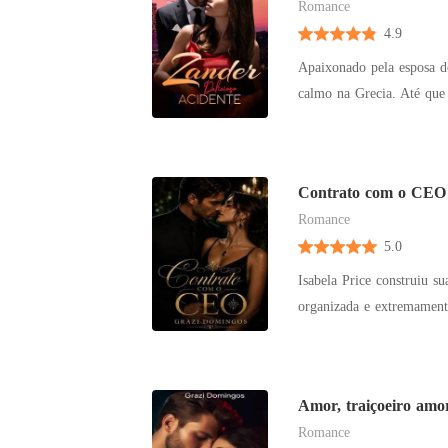
Romance
4.9
Apaixonado pela esposa d
calmo na Grecia. Até que
Contrato com o CEO
Romance
5.0
Isabela Price construiu su
organizada e extremamente
Company, assim como a ú
Capell. Frio, controlado
inalcançável, alguém que
Amor, traiçoeiro amo
ruir quando fotos compro
Romance
em risco um contrato bili