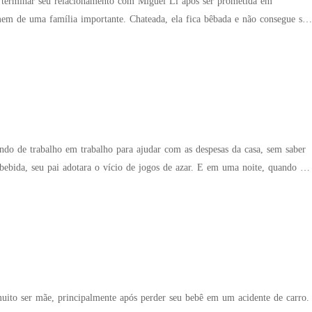
 terminar seu relacionamento com Miguel Li após ser prometida em
em de uma família importante. Chateada, ela fica bêbada e não consegue se
trara em seu quarto, forçando-a até sua completa rendição. Na manhã
ero, ela sai do banheiro e se depara com Lucien Li, o tio de Miguel, e
em ela passara a noite! Agora, ela não sabia o que fazer. Enfrentar seu pai
 muito furiosos ao descobrir que não era mais virgem, ou encarar Lucien Li,
ndo de trabalho em trabalho para ajudar com as despesas da casa, sem saber
ebida, seu pai adotara o vício de jogos de azar. E em uma noite, quando ele
te ao seu lado, ele aposta o seu bem mais precioso... A própria filha! Agora
ação complicada quando Caleb aparece e resolve cobrar o seu prêmio.
ito ser mãe, principalmente após perder seu bebê em um acidente de carro.