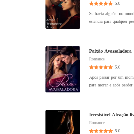
5.0
conselho administrativo, 
havia demonstrado o mínim
Se havia alguém no mundo
público e em troca ele gar
estendia para qualquer pes
algo que Isabela recusa i
Domenico desejava se ving
escândalo.
conhecer Carolina, ele dec
devolver tudo o que tinha
Paixão Avassaladora
conquistar Carolina Carus
Romance
5.0
Após passar por um momen
para morar e após perder 
babá em tempo integral, 
permanecido. Mas, ao ace
crianças, mas também com
Irresist
Romance
5.0