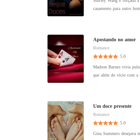
Shirley Wang é forçada a
casamento para outro hom
livrar do estranho que en
seguinte, para seu desesp
justamente o homem com qu
Apostando no amor
e seu noivo, que ficariam
Romance
o que era muito pior!
5.0
Madson Barnes vivia pula
que além do vício com a b
imaginava estar com a sor
Madson se vê em uma situ
Um doce presente
Romance
5.0
Gina Summers desejava mu