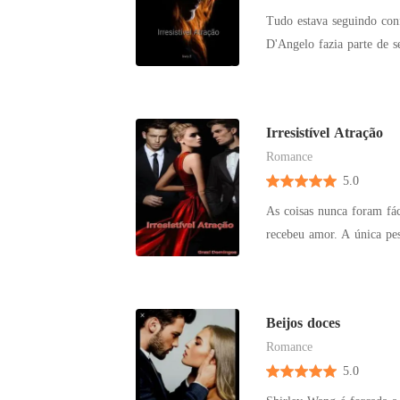
Tudo estava seguindo co
D'Angelo fazia parte de s
ao se tornar sua assisten
casamento da mulher que 
aceitável entre o chefe e 
Irresistível Atração
sua relação com o seu che
Romance
sabendo que o coração de 
5.0
esquecer os melhores mom
As coisas nunca foram fá
recebeu amor. A única pes
quando, após correr atrá
por Enrico D'Angelo, um 
para casa não só com o 
Beijos doces
correspondido. Mas, ao vo
Romance
de Vincent, muito menos q
5.0