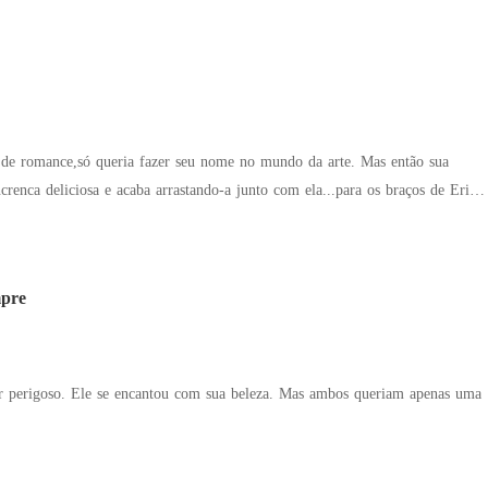
com as mulheres mais teimosas que já conheceram em suas vidas e percebem
sam mais do que charme e poder de sedução. Precisam de pulso firme!
a de romance,só queria fazer seu nome no mundo da arte. Mas então sua
enca deliciosa e acaba arrastando-a junto com ela...para os braços de Erick
te irresistível, mas muito mulherengo. Um aviso para Erick: Serei a única
mpre
ar perigoso. Ele se encantou com sua beleza. Mas ambos queriam apenas uma