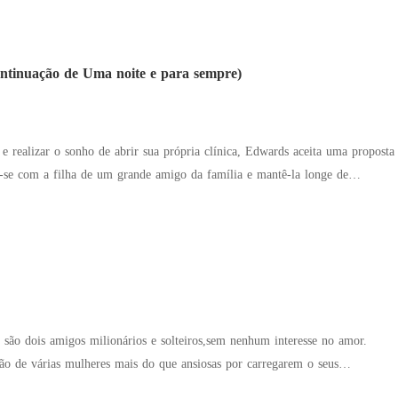
ar de olhos negros,um corpo de dar água na boca e lábios que realmente
iams tinha tudo o que precisava: Uma carreira promissora, um pai perfeito,
 ao se envolver com Giovani Moretti ,ela percebe que mesmo tendo tudo o
ontinuação de Uma noite e para sempre)
a o que realmente queria.
r-se com a filha de um grande amigo da família e mantê-la longe de
ísse a faculdade . Mas Edwards não imaginava que o único problema naquele
ê-la para si por
são dois amigos milionários e solteiros,sem nenhum interesse no amor.
o de várias mulheres mais do que ansiosas por carregarem o seus
 únicas duas que não tinham interesse nenhum em relacionamento. Então os