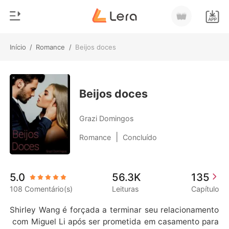
Início
/
Romance
/
Beijos doces
0
Início
Loja
Gênero
Beijos doces
Moderno
Histórico
Grazi Domingos
Lobisomem
|
Romance
Concluído
Sair
Contos
Romance
Baixar App
5.0
56.3K
135
Bilionários
108 Comentário(s)
Leituras
Capítulo
Ranking
Shirley Wang é forçada a terminar seu relacionamento
 com Miguel Li após ser prometida em casamento para