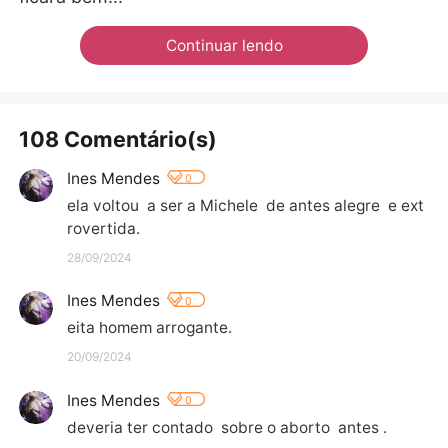
Continuar lendo
108 Comentário(s)
Ines Mendes
0
ela voltou  a ser a Michele  de antes alegre  e ext
rovertida.
28/09/2024
Ines Mendes
0
eita homem arrogante.
20/09/2024
Ines Mendes
0
deveria ter contado  sobre o aborto  antes .