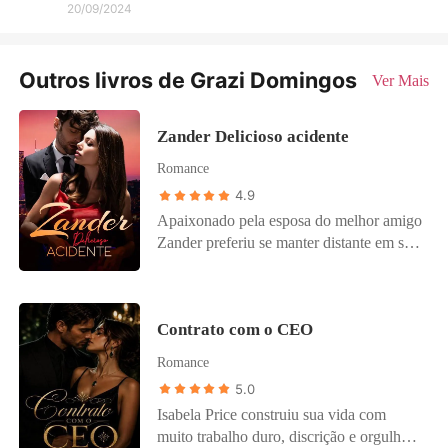
20/09/2024
Outros livros de Grazi Domingos
Ver Mais
Zander Delicioso acidente
Romance
4.9
Apaixonado pela esposa do melhor amigo
Zander preferiu se manter distante em seu
mundo tranquilo e calmo na Grecia. Até
que uma nova integrante de sua empresa
vira seu mundo de cabeça para baixo.
Contrato com o CEO
Romance
5.0
Isabela Price construiu sua vida com
muito trabalho duro, discrição e orgulho