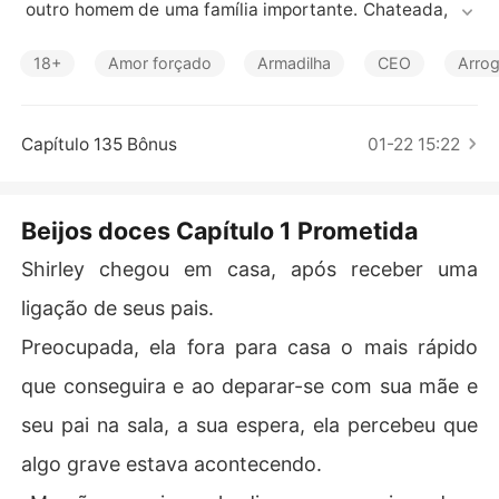
Contos Curtos
 outro homem de uma família importante. Chateada, ela 
fica bêbada e não consegue se livrar do estranho que e
ntrara em seu quarto, forçando-a até sua completa ren
18+
Amor forçado
Armadilha
CEO
Arrog
dição.

Na manhã seguinte, para seu desespero, ela sai do ban
heiro e se depara com Lucien Li, o tio de Miguel, e justa
Capítulo 135 Bônus
01-22 15:22
mente o homem com quem ela passara a noite!

Agora, ela não sabia o que fazer.

Enfrentar seu pai e seu noivo, que ficariam muito furios
Beijos doces Capítulo 1 Prometida
os ao descobrir que não era mais virgem, ou encarar Lu
Shirley chegou em casa, após receber uma
ligação de seus pais.
Preocupada, ela fora para casa o mais rápido
que conseguira e ao deparar-se com sua mãe e
seu pai na sala, a sua espera, ela percebeu que
algo grave estava acontecendo.