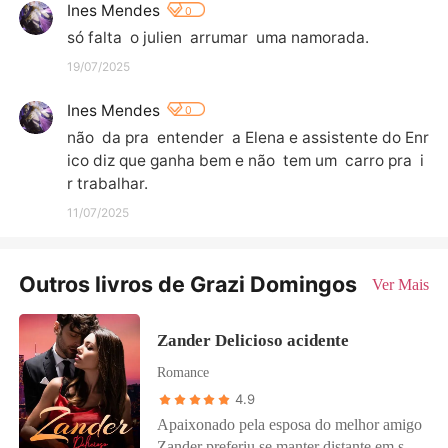
Ines Mendes
0
só falta  o julien  arrumar  uma namorada.
19/07/2025
Ines Mendes
0
não  da pra  entender  a Elena e assistente do Enr
ico diz que ganha bem e não  tem um  carro pra  i
r trabalhar.
11/07/2025
Outros livros de Grazi Domingos
Ver Mais
Zander Delicioso acidente
Romance
4.9
Apaixonado pela esposa do melhor amigo
Zander preferiu se manter distante em seu