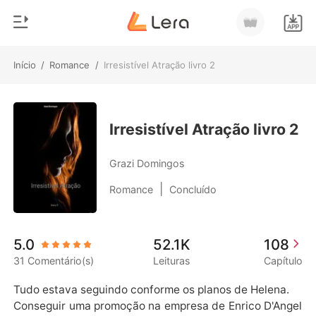
Início
/
Romance
/
Irresistível Atração livro 2
0
Início
Loja
Gênero
Irresistível Atração livro 2
Moderno
Histórico
Grazi Domingos
Lobisomem
|
Romance
Concluído
Sair
Contos
Romance
Baixar App
5.0
52.1K
108
Bilionários
31 Comentário(s)
Leituras
Capítulo
Ranking
Tudo estava seguindo conforme os planos de Helena.

Conseguir uma promoção na empresa de Enrico D'Angel