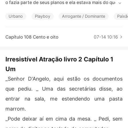
Contos Curtos
o fazia parte de seus planos e ela estava mais do que di
sposta a mostrar do que era capaz.

Mas, ao se tornar sua assistente, Helena não imaginava 
Urbano
Playboy
Arrogante / Dominante
Paixã
que teria que ser acompanhante de Enrico no casament
o da mulher que ele amava, menos ainda que isso os ap
roximaria muito além do que era aceitável entre o chefe 
Capítulo 108 Cento e oito
07-14 10:16
e sua assistente.

Agora, ela teria que tomar uma decisão difícil ao perceb
er que sua relação com o seu chefe tinha mudado comp
Irresistível Atração livro 2 Capítulo 1
letamente. Ela deveria se entregar aquela paixão, sabe
Um
ndo que o coração de Enrico jamais seria completament
e seu, ou deveria seguir com a sua vida e esquecer os
_Senhor D'Angelo, aqui estão os documentos
 melhores momentos que passara ao lado dele?
que pediu. _ Uma das secretárias disse, ao
entrar na sala, me estendendo uma pasta
marrom.
_Pode deixar aí em cima da mesa. _ Pedi, sem