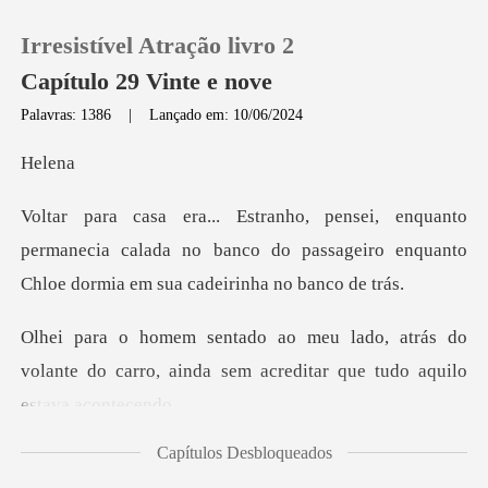
Irresistível Atração livro 2
Capítulo 29 Vinte e nove
Palavras: 1386
|
Lançado em: 10/06/2024
0
le
Loja
permanecia calada no banco do passageiro enquanto
Histórico
trás do
Sair
volante do carro, ainda sem acred
Baixar App
Capítulos Desbloqueados
não mudou nada, desd