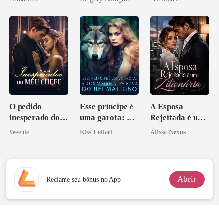
Psicopata :
bilionário
CONTRATO
DE SANGUE
O pedido
Esse príncipe é
A Esposa
inesperado do
uma garota: A
Rejeitada é uma
meu chefe
companheira
Zilionária
Weeble
Kiss Leilani
Alissa Nexus
escrava do rei
maligno
Abrir
Reclame seu bônus no App