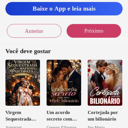
Baixe o App e leia mais
Próximo
Anterior
Você deve gostar
Virgem
Um acordo
Cortejada por
Sequestrada
secreto com
um bilionário
pelo Mafioso
meu chefe
Armotizei
Gregory Ellington
Sea Mania