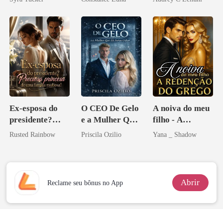
aberto
Ex-esposa do
O CEO De Gelo
A noiva do meu
presidente?
e a Mulher Que
filho - A
Preciosa
Ele Jurou Odiar
Redenção do
Rusted Rainbow
Priscila Ozilio
Yana _ Shadow
princesa de uma
grego
família
mafiosa!
Abrir
Reclame seu bônus no App