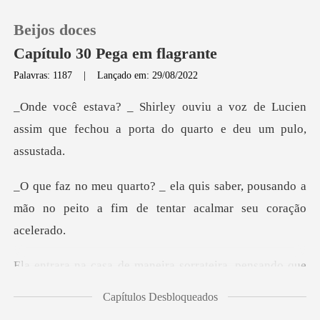
Beijos doces
Capítulo 30 Pega em flagrante
Palavras: 1187
|
Lançado em: 29/08/2022
0
voz de Lucien
assim que fechou a port
Loja
aber, pousando a
Histórico
mão no peito a fim de
Sair
ra, pensando que
Baixar App
ele não estaria em cas
Capítulos Desbloqueados