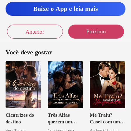
Baixe o App e leia mais
Próximo
Anterior
Você deve gostar
Cicatrizes do
Três Alfas
Me Traiu?
destino
querem um
Casei com um
casamento
Magnata
Syra Tucker
Constance Luna
Audrey C Leilani