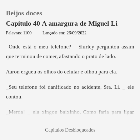
Beijos doces
Capítulo 40 A amargura de Miguel Li
Palavras: 1100
|
Lançado em: 26/09/2022
0
ey perguntou assim
que terminou de
Loja
lhos do celular e
Histórico
ificado no acidente,
Sair
para ligar
Baixar App
para sua amiga e para seu che
Capítulos Desbloqueados