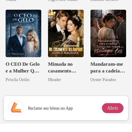
Contrato Real
da Híbrida
O CEO De Gelo
Mimada no
Mandaram-me
e a Mulher Que
casamento
para a cadeia?
Ele Jurou Odiar
relâmpago com
Agora me
Priscila Ozilio
IReader
Oyster Paradox
o magnata
vejam esmagá-
los
Abrir
Reclame seu bônus no App