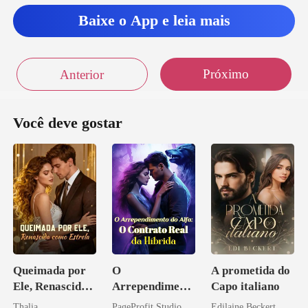
Baixe o App e leia mais
Próximo
Anterior
Você deve gostar
Queimada por
O
A prometida do
Ele, Renascida
Arrependiment
Capo italiano
como Estrela
o do Alfa: O
Thalia
PageProfit Studio
Edilaine Beckert