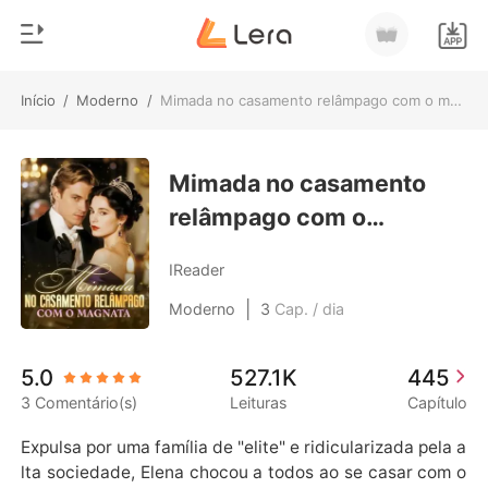
Início
/
Moderno
/
Mimada no casamento relâmpago com o magnata
0
Início
Loja
Mimada no casamento
Gênero
relâmpago com o
Moderno
Histórico
magnata
Lobisomem
IReader
Sair
Contos
|
Moderno
3
Cap. / dia
Romance
Baixar App
5.0
527.1K
445
Bilionários
3 Comentário(s)
Leituras
Capítulo
Ranking
Expulsa por uma família de "elite" e ridicularizada pela a
lta sociedade, Elena chocou a todos ao se casar com o