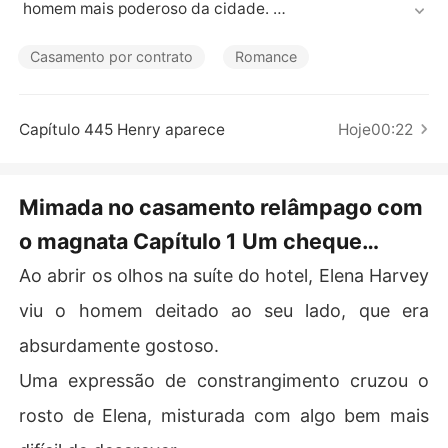
Contos Curtos
 homem mais poderoso da cidade. 

Eles presumiram que era apenas um acordo temporário, 
Casamento por contrato
Romance
pois ele havia dito: "O acordo é por dois anos. Depois di
sso, terminamos."

Capítulo 445 Henry aparece
Hoje00:22
No entanto, após o casamento, ele se recusou a deixá-l
a partir. "Elena, você não pode me deixar."

Mimada no casamento relâmpago com
Enquanto ele a enchia de amor, os rumores se desfazia
o magnata Capítulo 1 Um cheque
m um a um. Uma pintora renomada, uma hacker brilhant
e e uma especialista genial em tecnologia - as verdadei
deixado para trás
Ao abrir os olhos na suíte do hotel, Elena Harvey
ras identidades de Elena deixaram o mundo em choque. 

viu o homem deitado ao seu lado, que era
Quando uma renomada marca de luxo publicou a foto d
absurdamente gostoso.
e sua herdeira perdida, todos se perguntaram: "Por que
 ela se parecia tanto com Elena?"
Uma expressão de constrangimento cruzou o
rosto de Elena, misturada com algo bem mais