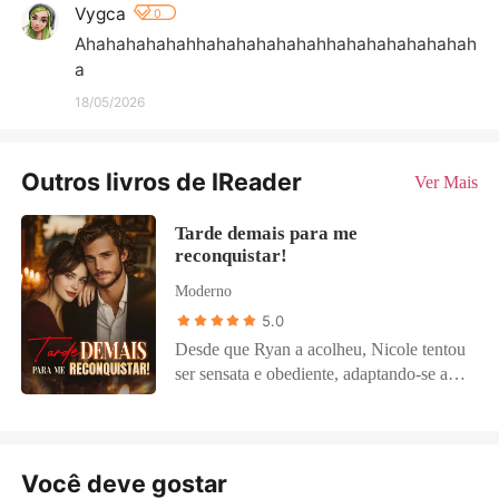
Vygca
0
Ahahahahahahhahahahahahahhahahahahahahah
a
18/05/2026
Outros livros de IReader
Ver Mais
Tarde demais para me
reconquistar!
Moderno
5.0
Desde que Ryan a acolheu, Nicole tentou
ser sensata e obediente, adaptando-se ao
humor dele. Embora Ryan a tivesse
criado, ela nunca o viu como família,
convencida de que acabariam se casando.
No dia em que ela fez vinte anos, pronta
Você deve gostar
para confessar seus sentimentos