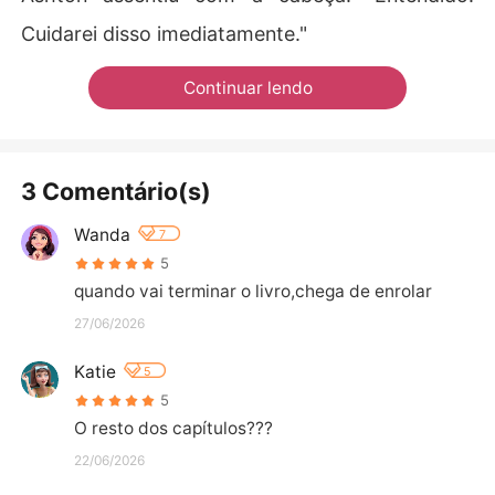
Cuidarei disso imediatamente."
Continuar lendo
3 Comentário(s)
Wanda
7
5
quando vai terminar o livro,chega de enrolar
27/06/2026
Katie
5
5
O resto dos capítulos???
22/06/2026