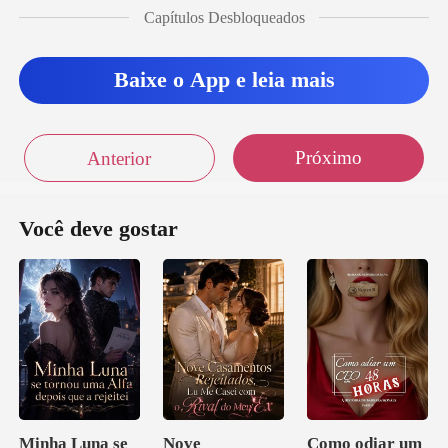
Capítulos Desbloqueados
e seguinte
Baixe o App e leia mais
Próximo
Anterior
Você deve gostar
Minha Luna se
Nove
Como odiar um