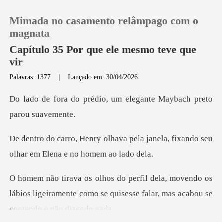
Mimada no casamento relâmpago com o
magnata
Capítulo 35 Por que ele mesmo teve que
vir
0
Palavras: 1377
|
Lançado em: 30/04/2026
io, um elegante Maybach
Loja
Histórico
pela janela, fixando seu
olhar
Sair
endo os
Baixar App
lábios ligeiramente como se quisesse fa