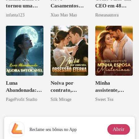
tornou uma
Casamentos
CEO em 48
Alfa depois que
Rejeitados, Eu
horas
infanta123
Xiao Mao Mao
Roseanautora
a rejeitei
Me Casei com o
Rival do Meu
Ex
Luna
Noiva por
Minha
Abandonada:
contrato,
assistente,
Agora Intocável
obsessão eterna
minha esposa
PageProfit Studio
Silk Mirage
Sweet Tea
misteriosa
Abrir
Reclame seu bônus no App