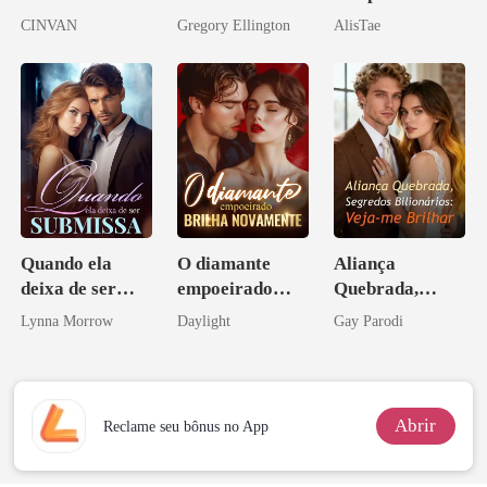
meu chefe
irmão de meu
CINVAN
Gregory Ellington
AlisTae
bilionário
namorado?!
Quando ela
O diamante
Aliança
deixa de ser
empoeirado
Quebrada,
submissa
brilha
Segredos
Lynna Morrow
Daylight
Gay Parodi
novamente
Bilionários:
Veja-me Brilhar
Abrir
Reclame seu bônus no App