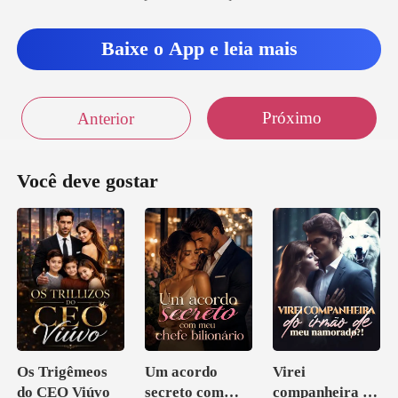
Baixe o App e leia mais
Próximo
Anterior
Você deve gostar
Os Trigêmeos
Um acordo
Virei
do CEO Viúvo
secreto com
companheira do