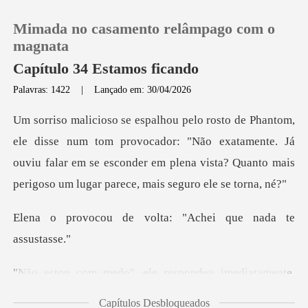
Mimada no casamento relâmpago com o
magnata
Capítulo 34 Estamos ficando
Palavras: 1422
|
Lançado em: 30/04/2026
0
Loja
m provocador: "Não exatamente. Já
ouviu falar em se esconder em plena vi
Histórico
volta: "Achei que
Sair
Baixar App
ele respondeu imediata
Capítulos Desbloqueados