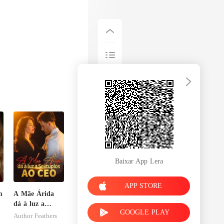
Baixar App Lera
APP STORE
m
A Mãe Árida
dá à luz a
GOOGLE PLAY
Sextuplos ao
Author Feathers
CEO