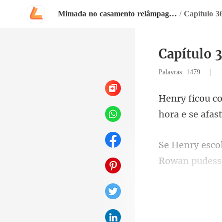
Mimada no casamento relâmpago com o magnata
/
Capítulo 3
Capítulo 
|
Palavras: 1479
Rowan pudesse 
r, 