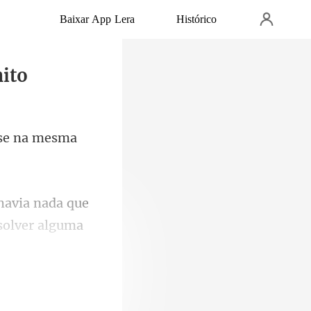
Baixar App Lera
Histórico
ito
s
ue
olver a