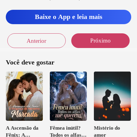
Baixe o App e leia mais
Próximo
Anterior
Você deve gostar
A Ascensão da
Fêmea inútil?
Mistério do
Fênix: A
Todos os alfas
amor