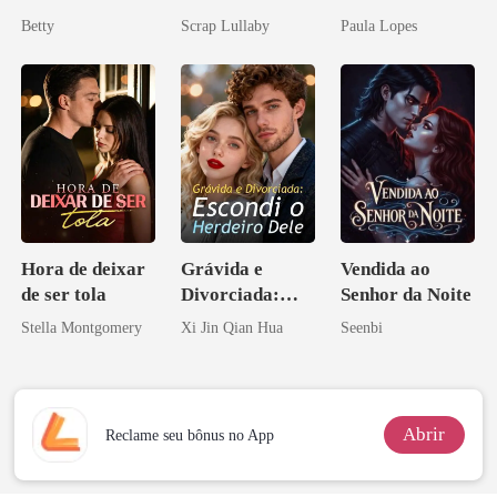
Vingança da
me querem!
Betty
Scrap Lullaby
Paula Lopes
Herdeira
Marcada
Hora de deixar
Grávida e
Vendida ao
de ser tola
Divorciada:
Senhor da Noite
Escondi o
Stella Montgomery
Xi Jin Qian Hua
Seenbi
Herdeiro Dele
Abrir
Reclame seu bônus no App