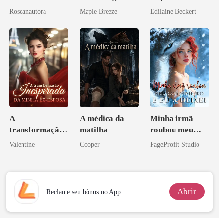
horas
vida e um
Roseanautora
Maple Breeze
Edilaine Beckert
homem melhor
A
A médica da
Minha irmã
transformação
matilha
roubou meu
inesperada da
companheiro e
Valentine
Cooper
PageProfit Studio
minha ex-
eu a deixei
esposa
Abrir
Reclame seu bônus no App