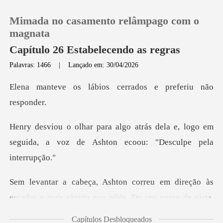
Mimada no casamento relâmpago com o
magnata
Capítulo 26 Estabelecendo as regras
Palavras: 1466
|
Lançado em: 30/04/2026
0
bios cerrados e pre
Loja
dela e, logo em
Histórico
seguida, a voz de Asht
Sair
às
Baixar App
escadas o mais rápido que pôde. Do seu ponto
Capítulos Desbloqueados