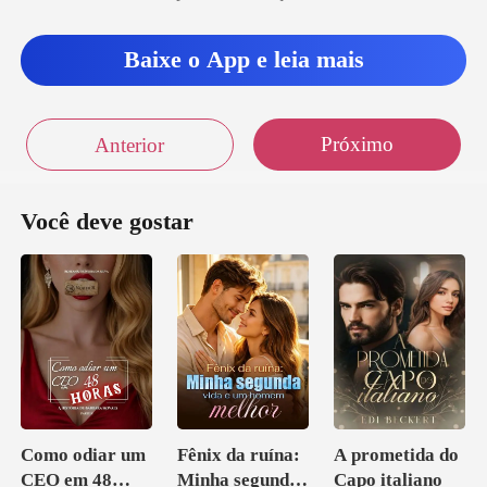
to não
Baixe o App e leia mais
Próximo
Anterior
Você deve gostar
Como odiar um
Fênix da ruína:
A prometida do
CEO em 48
Minha segunda
Capo italiano